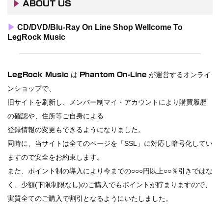
スコーピオンズ / 2024年6月15日 リスボン公演 FHD 完全収録！
▶
ABOUT US
*NEW RELEASE (最新約3ヶ月)
2024.6.20
マネスキン / 2024年6月9日 ドイツ ROCK AM RING 公演 FHD 完
▶
CD/DVD/Blu-Ray On Line Shop Wellcome To
全収録！
LegRock Music
*NEW RELEASE (最新約3ヶ月)
2024.6.9
リアム・ギャラガー / 2024年6月1日 英国シェフィールド公演 完
全収録！
は
が運営するオンライ
LegRock Music
Phantom On-Line
*NEW RELEASE (最新約3ヶ月)
2024.6.9
ンショップで、
メガデス / 2023年8月4日 ドイツ W.O.A. 公演 FHD 完全収録！
旧サイトを刷新し、メンバー制マイ・アカウントにより購買履歴
*NEW RELEASE (最新約3ヶ月)
2024.6.9
ユーライア・ヒープ / 2023年8月3日 ドイツ W.O.A. 公演 FHD 完
の確認や、住所等ご自身による
全収録！
登録情報の変更もできるようになりました。
*NEW RELEASE (最新約3ヶ月)
2024.6.9
同時に、当サイトは全てのページを「SSL」に対応し暗号化してい
ジャーニー / 1979年5月8+9日 コロラド州 2公演 SBD 完全収録！
ますので安全をお約束します。
*NEW RELEASE (最新約3ヶ月)
2024.11.9
また、ポイント制の導入により今までの○○○円以上○○％引きではな
NGHFB / 2024年7月28日 フジロック’24公演 超高音質AI-SBD！
く、少額(下限制限なし)のご購入でもポイントが貯まりますので、
*NEW RELEASE (最新約3ヶ月)
2024.8.24
ウォーニング / 2024年4月22日 英リーズ公演 超高音質
実質全てのご購入で割引となるようにいたしました。
IEM+Aud！
*NEW RELEASE (最新約3ヶ月)
2024.6.24