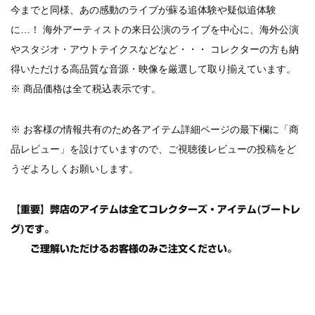
今までと同様、あの感動のライブが蘇る追体験や疑似追体験
ビリー・ジョエル / 2024年3月24日 100Aniv. 米M.S.G公演 完全
収録！
に…！ 海外アーティストの来日公演のライブを中心に、海外公演
*NEW RELEASE (最新約3ヶ月)
2024.6.24
やスタジオ・アウトテイクスなどなど・・・ コレクターの方も納
リアム・ギャラガー / 2024年6月3日 カーディフ公演 IEM/AUD 完
得いただける高品質な音源・映像を厳選して取り揃えています。
全収録！
※ 商品価格は全て税込表示です。
*NEW RELEASE (最新約3ヶ月)
2024.6.24
スコーピオンズ / 2024年6月15日 リスボン公演 FHD 完全収録！
*NEW RELEASE (最新約3ヶ月)
2024.6.20
※ お客様の情報共有のため各アイテム詳細ページの最下欄に「商
マネスキン / 2024年6月9日 ドイツ ROCK AM RING 公演 FHD 完
品レビュー」を設けていますので、ご視聴後レビューの投稿をど
全収録！
うぞよろしくお願いします。
*NEW RELEASE (最新約3ヶ月)
2024.6.9
リアム・ギャラガー / 2024年6月1日 英国シェフィールド公演 完
全収録！
【重要】弊店のアイテムは全てコレクターズ・アイテム(ブートレ
*NEW RELEASE (最新約3ヶ月)
2024.6.9
グ)です。
メガデス / 2023年8月4日 ドイツ W.O.A. 公演 FHD 完全収録！
ご理解いただけるお客様のみご注文ください。
*NEW RELEASE (最新約3ヶ月)
2024.6.9
ユーライア・ヒープ / 2023年8月3日 ドイツ W.O.A. 公演 FHD 完
全収録！
*NEW RELEASE (最新約3ヶ月)
2024.6.9