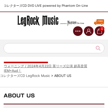
コレクターズCD DVD LIVE powered by Phantom On-Line
0
*NEW RELEASE (最新約3ヶ月)
2024.6.9
ジャーニー / 1979年5月8+9日 コロラド州 2公演 SBD 完全収録！
*NEW RELEASE (最新約3ヶ月)
2024.11.9
NGHFB / 2024年7月28日 フジロック’24公演 超高音質AI-SBD！
*NEW RELEASE (最新約3ヶ月)
2024.8.24
ウォーニング / 2024年4月22日 英リーズ公演 超高音質
IEM+Aud！
*NEW RELEASE (最新約3ヶ月)
2024.6.24
ビリー・ジョエル / 2024年3月24日 100Aniv. 米M.S.G公演 完全
コレクターズCD LegRock Music
>
ABOUT US
収録！
*NEW RELEASE (最新約3ヶ月)
2024.6.24
リアム・ギャラガー / 2024年6月3日 カーディフ公演 IEM/AUD 完
ABOUT US
全収録！
*NEW RELEASE (最新約3ヶ月)
2024.6.24