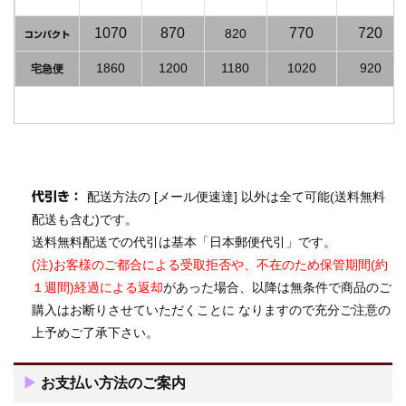
1070
870
770
720
820
コンパクト
1860
1200
1180
1020
920
宅急便
配送方法の [メール便速達] 以外は全て可能(送料無料
代引き：
配送も含む)です。
送料無料配送での代引は基本「日本郵便代引」です。
(注)お客様のご都合による受取拒否や、不在のため保管期間(約
１週間)経過による返却
があった場合、以降は無条件で商品のご
購入はお断りさせていただくことに なりますので充分ご注意の
上予めご了承下さい。
▶
お支払い方法のご案内