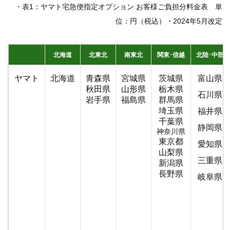
・表1：ヤマト宅急便指定オプション お客様ご負担分料金表 単
位：円（税込）・2024年5月改定
北海道
北東北
南東北
関東･信越
北陸･中部
ヤマト
北海道
青森県
宮城県
茨城県
富山県
秋田県
山形県
栃木県
石川県
岩手県
福島県
群馬県
埼玉県
福井県
千葉県
静岡県
神奈川県
東京都
愛知県
山梨県
三重県
新潟県
長野県
岐阜県