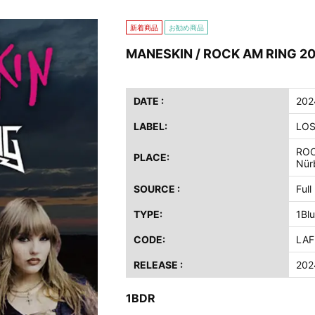
ス / 2023年8月4日 ドイツ W.O.A. 公演 FHD 完全収録！
新着商品
お勧め商品
イア・ヒープ / 2023年8月3日 ドイツ W.O.A. 公演 FHD 完全収録！
MANESKIN / ROCK AM RING 20
ニー / 1979年5月8+9日 コロラド州 2公演 SBD 完全収録！
FB / 2024年7月28日 フジロック’24公演 超高音質AI-SBD！
ーニング / 2024年4月22日 英リーズ公演 超高音質IEM+Aud！
DATE :
202
ー・ジョエル / 2024年3月24日 100Aniv. 米M.S.G公演 完全収録！
LABEL:
LOS
/ 2024年6月3日 カーディフ公演 IEM/AUD 完全収録！
ROC
PLACE:
ーピオンズ / 2024年6月15日 リスボン公演 FHD 完全収録！
Nür
スキン / 2024年6月9日 ドイツ ROCK AM RING 公演 FHD 完全収録！
SOURCE :
Full
・ギャラガー / 2024年6月1日 英国シェフィールド公演 完全収録！
TYPE:
1Bl
ス / 2023年8月4日 ドイツ W.O.A. 公演 FHD 完全収録！
イア・ヒープ / 2023年8月3日 ドイツ W.O.A. 公演 FHD 完全収録！
CODE:
LAF
ニー / 1979年5月8+9日 コロラド州 2公演 SBD 完全収録！
RELEASE :
202
1BDR