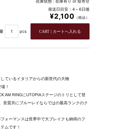
在庫状態 :
在庫有り or 取寄せ
発送日目安：4～6日後
¥2,100
（税込）
量
pcs
定しているイタリアからの新世代の大物
登場！
AM RINGにUTOPIAステージのトリとして登
質、音質共にブルーレイならではの最高ランクのク
パフォーマンスは世界中で大ブレイクも納得のフ
イテムです！