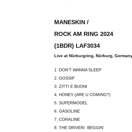
MANESKIN /
ROCK AM RING 2024
(1BDR) LAF3034
Live at Nürburgring, Nürburg, Germany
1. DON’T WANNA SLEEP
2. GOSSIP
3. ZITTI E BUONI
4. HONEY (ARE U COMING?)
5. SUPERMODEL
6. GASOLINE
7. CORALINE
8. THE DRIVER/. BEGGIN’