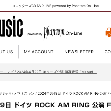
コレクターズCD DVD LIVE powered by Phantom On-Line
UT US
MY ACCOUNT
NEWSLETTER
CO
ニー / 1979年5月8+9日 コロラド州 2公演 SBD 完全収録！
FB / 2024年7月28日 フジロック’24公演 超高音質AI-SBD！
ーニング / 2024年4月22日 英リーズ公演 超高音質IEM+Aud！
ー・ジョエル / 2024年3月24日 100Aniv. 米M.S.G公演 完全収録！
/ 2024年6月3日 カーディフ公演 IEM/AUD 完全収録！
新約3ヶ月)
>
マネスキン / 2024年6月9日 ドイツ ROCK AM RING 公演 
ーピオンズ / 2024年6月15日 リスボン公演 FHD 完全収録！
スキン / 2024年6月9日 ドイツ ROCK AM RING 公演 FHD 完全収録！
9日 ドイツ ROCK AM RING 公演 
・ギャラガー / 2024年6月1日 英国シェフィールド公演 完全収録！