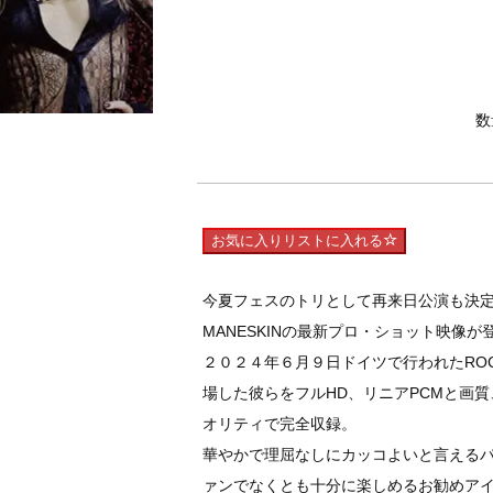
数
お気に入りリストに入れる
今夏フェスのトリとして再来日公演も決
MANESKINの最新プロ・ショット映像が
２０２４年６月９日ドイツで行われたROCK 
場した彼らをフルHD、リニアPCMと画
オリティで完全収録。
華やかで理屈なしにカッコよいと言える
ァンでなくとも十分に楽しめるお勧めア