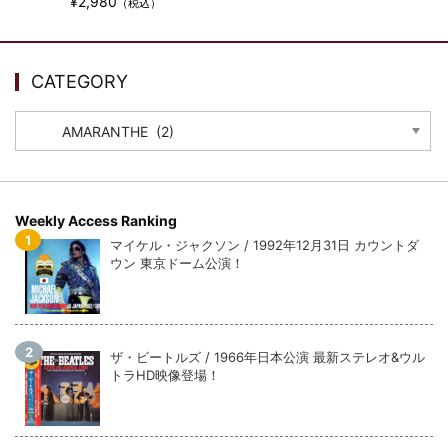
¥2,980
ウォーニング / 2024年4月22日 英リーズ公演 超高音質
（税込）
IEM+Aud！
*NEW RELEASE (最新約3ヶ月)
2024.6.24
ビリー・ジョエル / 2024年3月24日 100Aniv. 米M.S.G公演 完全
CATEGORY
収録！
*NEW RELEASE (最新約3ヶ月)
2024.6.24
CATEGORY
リアム・ギャラガー / 2024年6月3日 カーディフ公演 IEM/AUD 完
全収録！
*NEW RELEASE (最新約3ヶ月)
2024.6.24
スコーピオンズ / 2024年6月15日 リスボン公演 FHD 完全収録！
Weekly Access Ranking
*NEW RELEASE (最新約3ヶ月)
2024.6.20
マイケル・ジャクソン / 1992年12月31日 カウントダ
マネスキン / 2024年6月9日 ドイツ ROCK AM RING 公演 FHD 完
ウン 東京ドーム公演！
全収録！
*NEW RELEASE (最新約3ヶ月)
2024.6.9
リアム・ギャラガー / 2024年6月1日 英国シェフィールド公演 完
全収録！
ザ・ビートルズ / 1966年日本公演 最新ステレオ&ウル
*NEW RELEASE (最新約3ヶ月)
2024.6.9
トラHD映像登場！
メガデス / 2023年8月4日 ドイツ W.O.A. 公演 FHD 完全収録！
*NEW RELEASE (最新約3ヶ月)
2024.6.9
ユーライア・ヒープ / 2023年8月3日 ドイツ W.O.A. 公演 FHD 完