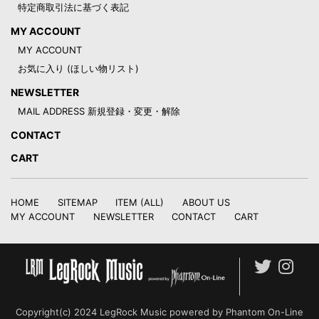
特定商取引法に基づく表記
MY ACCOUNT
MY ACCOUNT
お気に入り (ほしい物リスト)
NEWSLETTER
MAIL ADDRESS 新規登録・変更・解除
CONTACT
CART
HOME
SITEMAP
ITEM (ALL)
ABOUT US
MY ACCOUNT
NEWSLETTER
CONTACT
CART
Copyright(c) 2024 LegRock Music powered by Phantom On-Line