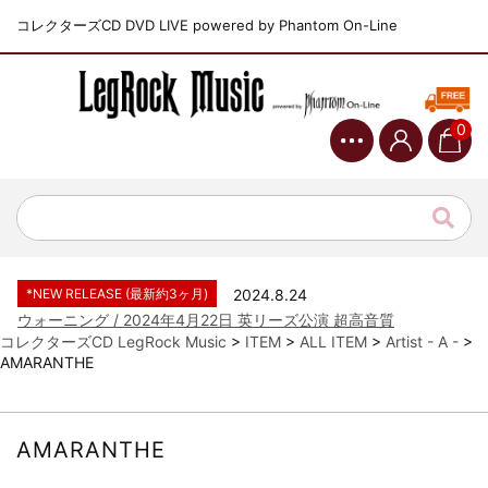
コレクターズCD DVD LIVE powered by Phantom On-Line
0
*NEW RELEASE (最新約3ヶ月)
2024.6.9
ジャーニー / 1979年5月8+9日 コロラド州 2公演 SBD 完全収録！
*NEW RELEASE (最新約3ヶ月)
2024.11.9
NGHFB / 2024年7月28日 フジロック’24公演 超高音質AI-SBD！
*NEW RELEASE (最新約3ヶ月)
2024.8.24
ウォーニング / 2024年4月22日 英リーズ公演 超高音質
IEM+Aud！
コレクターズCD LegRock Music
>
ITEM
>
ALL ITEM
>
Artist - A -
>
AMARANTHE
*NEW RELEASE (最新約3ヶ月)
2024.6.24
ビリー・ジョエル / 2024年3月24日 100Aniv. 米M.S.G公演 完全
収録！
*NEW RELEASE (最新約3ヶ月)
2024.6.24
AMARANTHE
リアム・ギャラガー / 2024年6月3日 カーディフ公演 IEM/AUD 完