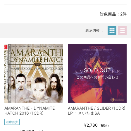
全収録！
*NEW RELEASE (最新約3ヶ月)
2024.6.24
対象商品：2件
スコーピオンズ / 2024年6月15日 リスボン公演 FHD 完全収録！
*NEW RELEASE (最新約3ヶ月)
2024.6.20
マネスキン / 2024年6月9日 ドイツ ROCK AM RING 公演 FHD 完
表示切替
全収録！
*NEW RELEASE (最新約3ヶ月)
2024.6.9
リアム・ギャラガー / 2024年6月1日 英国シェフィールド公演 完
全収録！
*NEW RELEASE (最新約3ヶ月)
2024.6.9
メガデス / 2023年8月4日 ドイツ W.O.A. 公演 FHD 完全収録！
SOLD OUT
*NEW RELEASE (最新約3ヶ月)
2024.6.9
この商品へのお問い合わせ
ユーライア・ヒープ / 2023年8月3日 ドイツ W.O.A. 公演 FHD 完
全収録！
*NEW RELEASE (最新約3ヶ月)
2024.6.9
ジャーニー / 1979年5月8+9日 コロラド州 2公演 SBD 完全収録！
AMARANTHE - DYNAMITE
AMARANTHE / SLIDER (1CDR)
*NEW RELEASE (最新約3ヶ月)
2024.11.9
HATCH 2016 (1CDR)
LP11 さいたまSA
NGHFB / 2024年7月28日 フジロック’24公演 超高音質AI-SBD！
在庫僅少
*NEW RELEASE (最新約3ヶ月)
2024.8.24
¥2,780
（税込）