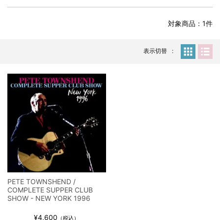
全収録！
*NEW RELEASE (最新約3ヶ月)
2024.6.24
対象商品：1件
スコーピオンズ / 2024年6月15日 リスボン公演 FHD 完全収録！
*NEW RELEASE (最新約3ヶ月)
2024.6.20
マネスキン / 2024年6月9日 ドイツ ROCK AM RING 公演 FHD 完
表示切替
全収録！
*NEW RELEASE (最新約3ヶ月)
2024.6.9
リアム・ギャラガー / 2024年6月1日 英国シェフィールド公演 完
全収録！
*NEW RELEASE (最新約3ヶ月)
2024.6.9
メガデス / 2023年8月4日 ドイツ W.O.A. 公演 FHD 完全収録！
*NEW RELEASE (最新約3ヶ月)
2024.6.9
ユーライア・ヒープ / 2023年8月3日 ドイツ W.O.A. 公演 FHD 完
全収録！
*NEW RELEASE (最新約3ヶ月)
2024.6.9
ジャーニー / 1979年5月8+9日 コロラド州 2公演 SBD 完全収録！
PETE TOWNSHEND /
*NEW RELEASE (最新約3ヶ月)
2024.11.9
COMPLETE SUPPER CLUB
NGHFB / 2024年7月28日 フジロック’24公演 超高音質AI-SBD！
SHOW - NEW YORK 1996
*NEW RELEASE (最新約3ヶ月)
2024.8.24
¥4,600
（税込）