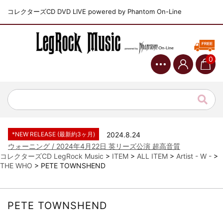
コレクターズCD DVD LIVE powered by Phantom On-Line
0
*NEW RELEASE (最新約3ヶ月)
2024.6.9
ジャーニー / 1979年5月8+9日 コロラド州 2公演 SBD 完全収録！
*NEW RELEASE (最新約3ヶ月)
2024.11.9
NGHFB / 2024年7月28日 フジロック’24公演 超高音質AI-SBD！
*NEW RELEASE (最新約3ヶ月)
2024.8.24
ウォーニング / 2024年4月22日 英リーズ公演 超高音質
IEM+Aud！
コレクターズCD LegRock Music
>
ITEM
>
ALL ITEM
>
Artist - W -
>
THE WHO
>
PETE TOWNSHEND
*NEW RELEASE (最新約3ヶ月)
2024.6.24
ビリー・ジョエル / 2024年3月24日 100Aniv. 米M.S.G公演 完全
収録！
*NEW RELEASE (最新約3ヶ月)
2024.6.24
PETE TOWNSHEND
リアム・ギャラガー / 2024年6月3日 カーディフ公演 IEM/AUD 完