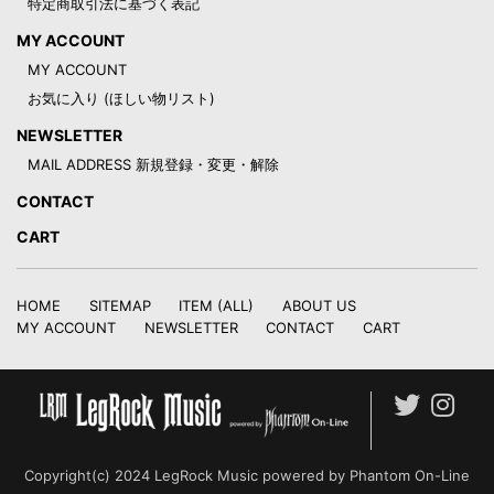
特定商取引法に基づく表記
MY ACCOUNT
MY ACCOUNT
お気に入り (ほしい物リスト)
NEWSLETTER
MAIL ADDRESS 新規登録・変更・解除
CONTACT
CART
HOME
SITEMAP
ITEM (ALL)
ABOUT US
MY ACCOUNT
NEWSLETTER
CONTACT
CART
Copyright(c) 2024 LegRock Music powered by Phantom On-Line