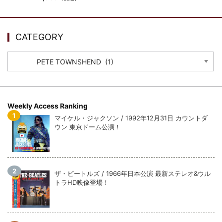
ウォーニング / 2024年4月22日 英リーズ公演 超高音質
IEM+Aud！
*NEW RELEASE (最新約3ヶ月)
2024.6.24
ビリー・ジョエル / 2024年3月24日 100Aniv. 米M.S.G公演 完全
CATEGORY
収録！
CATEGORY
*NEW RELEASE (最新約3ヶ月)
2024.6.24
リアム・ギャラガー / 2024年6月3日 カーディフ公演 IEM/AUD 完
全収録！
*NEW RELEASE (最新約3ヶ月)
2024.6.24
スコーピオンズ / 2024年6月15日 リスボン公演 FHD 完全収録！
Weekly Access Ranking
*NEW RELEASE (最新約3ヶ月)
2024.6.20
マイケル・ジャクソン / 1992年12月31日 カウントダ
マネスキン / 2024年6月9日 ドイツ ROCK AM RING 公演 FHD 完
ウン 東京ドーム公演！
全収録！
*NEW RELEASE (最新約3ヶ月)
2024.6.9
リアム・ギャラガー / 2024年6月1日 英国シェフィールド公演 完
全収録！
ザ・ビートルズ / 1966年日本公演 最新ステレオ&ウル
*NEW RELEASE (最新約3ヶ月)
2024.6.9
トラHD映像登場！
メガデス / 2023年8月4日 ドイツ W.O.A. 公演 FHD 完全収録！
*NEW RELEASE (最新約3ヶ月)
2024.6.9
ユーライア・ヒープ / 2023年8月3日 ドイツ W.O.A. 公演 FHD 完