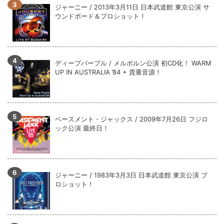
全収録！
ジャーニー / 2013年3月11日 日本武道館 東京公演 サ
ウンドボード＆プロショット！
*NEW RELEASE (最新約3ヶ月)
2024.6.9
ジャーニー / 1979年5月8+9日 コロラド州 2公演 SBD 完全収録！
ディープパープル / メルボルン公演 初CD化！ WARM
UP IN AUSTRALIA ’84 + 貴重音源！
ベースメント・ジャックス / 2009年7月26日 フジロ
ック公演 最終日！
ジャーニー / 1983年3月3日 日本武道館 東京公演 プ
ロショット！