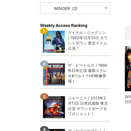
CATEGORY
メガデ
*NEW RELEASE (最新約3ヶ月)
2024.6.9
ユーラ
*NEW RELEASE (最新約3ヶ月)
2024.6.9
ジャー
*NEW RELEASE (最新約3ヶ月)
2024.6.9
Weekly Access Ranking
NGH
*NEW RELEASE (最新約3ヶ月)
2024.11.9
マイケル・ジャクソン
/ 1992年12月31日 カウ
ウォ
*NEW RELEASE (最新約3ヶ月)
2024.8.24
ントダウン 東京ドーム
ビリ
*NEW RELEASE (最新約3ヶ月)
2024.6.24
公演！
*NEW RELEASE (最新約3ヶ月)
2024.6.24
リアム・ギャラガー 
ザ・ビートルズ / 1966
スコ
*NEW RELEASE (最新約3ヶ月)
2024.6.24
年日本公演 最新ステレ
マネ
オ&ウルトラHD映像登
*NEW RELEASE (最新約3ヶ月)
2024.6.20
場！
リアム
*NEW RELEASE (最新約3ヶ月)
2024.6.9
メガデ
*NEW RELEASE (最新約3ヶ月)
2024.6.9
WI
ジャーニー / 2013年3
ユーラ
*NEW RELEASE (最新約3ヶ月)
2024.6.9
ED
月11日 日本武道館 東京
ジャー
*NEW RELEASE (最新約3ヶ月)
2024.6.9
公演 サウンドボード＆
プロショット！
ディープパープル / メ