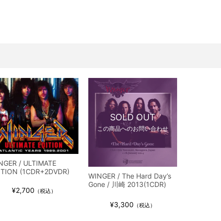
ス / 2023年8月4日 ドイツ W.O.A. 公演 FHD 完全収録！
イア・ヒープ / 2023年8月3日 ドイツ W.O.A. 公演 FHD 完全収録！
ニー / 1979年5月8+9日 コロラド州 2公演 SBD 完全収録！
FB / 2024年7月28日 フジロック’24公演 超高音質AI-SBD！
ーニング / 2024年4月22日 英リーズ公演 超高音質IEM+Aud！
ー・ジョエル / 2024年3月24日 100Aniv. 米M.S.G公演 完全収録！
/ 2024年6月3日 カーディフ公演 IEM/AUD 完全収録！
ーピオンズ / 2024年6月15日 リスボン公演 FHD 完全収録！
SOLD OUT
スキン / 2024年6月9日 ドイツ ROCK AM RING 公演 FHD 完全収録！
この商品へのお問い合わせ
・ギャラガー / 2024年6月1日 英国シェフィールド公演 完全収録！
ス / 2023年8月4日 ドイツ W.O.A. 公演 FHD 完全収録！
NGER / ULTIMATE
イア・ヒープ / 2023年8月3日 ドイツ W.O.A. 公演 FHD 完全収録！
ITION (1CDR+2DVDR)
WINGER / The Hard Day’s
ニー / 1979年5月8+9日 コロラド州 2公演 SBD 完全収録！
Gone / 川崎 2013(1CDR)
¥2,700
（税込）
¥3,300
（税込）