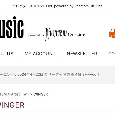
コレクターズCD DVD LIVE powered by Phantom On-Line
UT US
MY ACCOUNT
NEWSLETTER
CO
ニー / 1979年5月8+9日 コロラド州 2公演 SBD 完全収録！
FB / 2024年7月28日 フジロック’24公演 超高音質AI-SBD！
ーニング / 2024年4月22日 英リーズ公演 超高音質IEM+Aud！
ー・ジョエル / 2024年3月24日 100Aniv. 米M.S.G公演 完全収録！
/ 2024年6月3日 カーディフ公演 IEM/AUD 完全収録！
ITEM
>
Artist - W -
>
WINGER
ーピオンズ / 2024年6月15日 リスボン公演 FHD 完全収録！
INGER
スキン / 2024年6月9日 ドイツ ROCK AM RING 公演 FHD 完全収録！
・ギャラガー / 2024年6月1日 英国シェフィールド公演 完全収録！