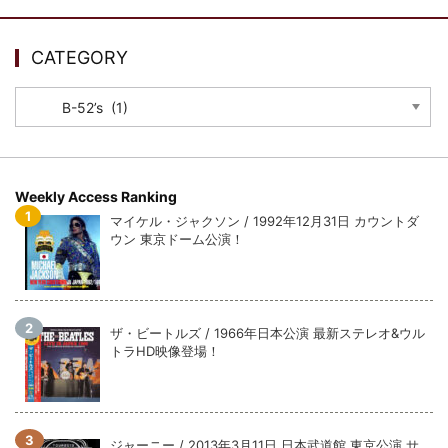
ウォーニング / 2024年4月22日 英リーズ公演 超高音質
IEM+Aud！
*NEW RELEASE (最新約3ヶ月)
2024.6.24
CATEGORY
ビリー・ジョエル / 2024年3月24日 100Aniv. 米M.S.G公演 完全
収録！
CATEGORY
*NEW RELEASE (最新約3ヶ月)
2024.6.24
リアム・ギャラガー / 2024年6月3日 カーディフ公演 IEM/AUD 完
全収録！
*NEW RELEASE (最新約3ヶ月)
2024.6.24
Weekly Access Ranking
スコーピオンズ / 2024年6月15日 リスボン公演 FHD 完全収録！
マイケル・ジャクソン / 1992年12月31日 カウントダ
*NEW RELEASE (最新約3ヶ月)
2024.6.20
ウン 東京ドーム公演！
マネスキン / 2024年6月9日 ドイツ ROCK AM RING 公演 FHD 完
全収録！
*NEW RELEASE (最新約3ヶ月)
2024.6.9
リアム・ギャラガー / 2024年6月1日 英国シェフィールド公演 完
ザ・ビートルズ / 1966年日本公演 最新ステレオ&ウル
全収録！
トラHD映像登場！
*NEW RELEASE (最新約3ヶ月)
2024.6.9
メガデス / 2023年8月4日 ドイツ W.O.A. 公演 FHD 完全収録！
*NEW RELEASE (最新約3ヶ月)
2024.6.9
ユーライア・ヒープ / 2023年8月3日 ドイツ W.O.A. 公演 FHD 完
ジャーニー / 2013年3月11日 日本武道館 東京公演 サ