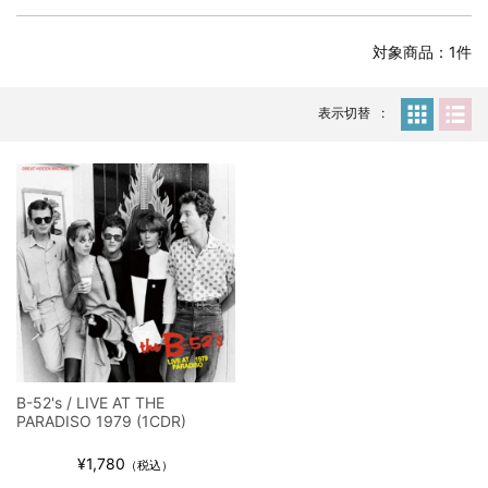
全収録！
*NEW RELEASE (最新約3ヶ月)
2024.6.24
対象商品：1件
スコーピオンズ / 2024年6月15日 リスボン公演 FHD 完全収録！
*NEW RELEASE (最新約3ヶ月)
2024.6.20
マネスキン / 2024年6月9日 ドイツ ROCK AM RING 公演 FHD 完
表示切替
全収録！
*NEW RELEASE (最新約3ヶ月)
2024.6.9
リアム・ギャラガー / 2024年6月1日 英国シェフィールド公演 完
全収録！
*NEW RELEASE (最新約3ヶ月)
2024.6.9
メガデス / 2023年8月4日 ドイツ W.O.A. 公演 FHD 完全収録！
*NEW RELEASE (最新約3ヶ月)
2024.6.9
ユーライア・ヒープ / 2023年8月3日 ドイツ W.O.A. 公演 FHD 完
全収録！
*NEW RELEASE (最新約3ヶ月)
2024.6.9
ジャーニー / 1979年5月8+9日 コロラド州 2公演 SBD 完全収録！
B-52's / LIVE AT THE
*NEW RELEASE (最新約3ヶ月)
2024.11.9
PARADISO 1979 (1CDR)
NGHFB / 2024年7月28日 フジロック’24公演 超高音質AI-SBD！
¥1,780
*NEW RELEASE (最新約3ヶ月)
2024.8.24
（税込）