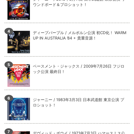
全収録！
ウンドボード＆プロショット！
*NEW RELEASE (最新約3ヶ月)
2024.6.9
ジャーニー / 1979年5月8+9日 コロラド州 2公演 SBD 完全収録！
ディープパープル / メルボルン公演 初CD化！ WARM
UP IN AUSTRALIA ’84 + 貴重音源！
ベースメント・ジャックス / 2009年7月26日 フジロ
ック公演 最終日！
ジャーニー / 1983年3月3日 日本武道館 東京公演 プ
ロショット！
デヴィッド・ボウイ / 1973年7月3日 ハマースミス公