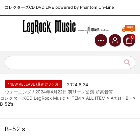
コレクターズCD DVD LIVE powered by Phantom On-Line
0
*NEW RELEASE (最新約3ヶ月)
2024.6.9
ジャーニー / 1979年5月8+9日 コロラド州 2公演 SBD 完全収録！
*NEW RELEASE (最新約3ヶ月)
2024.11.9
NGHFB / 2024年7月28日 フジロック’24公演 超高音質AI-SBD！
*NEW RELEASE (最新約3ヶ月)
2024.8.24
ウォーニング / 2024年4月22日 英リーズ公演 超高音質
IEM+Aud！
コレクターズCD LegRock Music
>
ITEM
>
ALL ITEM
>
Artist - B -
>
B-52's
*NEW RELEASE (最新約3ヶ月)
2024.6.24
ビリー・ジョエル / 2024年3月24日 100Aniv. 米M.S.G公演 完全
収録！
*NEW RELEASE (最新約3ヶ月)
2024.6.24
B-52's
リアム・ギャラガー / 2024年6月3日 カーディフ公演 IEM/AUD 完