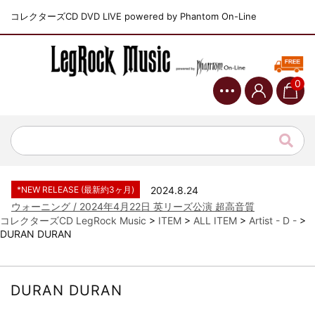
コレクターズCD DVD LIVE powered by Phantom On-Line
0
*NEW RELEASE (最新約3ヶ月)
2024.6.9
ジャーニー / 1979年5月8+9日 コロラド州 2公演 SBD 完全収録！
*NEW RELEASE (最新約3ヶ月)
2024.11.9
NGHFB / 2024年7月28日 フジロック’24公演 超高音質AI-SBD！
*NEW RELEASE (最新約3ヶ月)
2024.8.24
ウォーニング / 2024年4月22日 英リーズ公演 超高音質
IEM+Aud！
コレクターズCD LegRock Music
>
ITEM
>
ALL ITEM
>
Artist - D -
>
DURAN DURAN
*NEW RELEASE (最新約3ヶ月)
2024.6.24
ビリー・ジョエル / 2024年3月24日 100Aniv. 米M.S.G公演 完全
収録！
*NEW RELEASE (最新約3ヶ月)
2024.6.24
DURAN DURAN
リアム・ギャラガー / 2024年6月3日 カーディフ公演 IEM/AUD 完