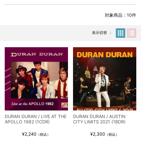
全収録！
*NEW RELEASE (最新約3ヶ月)
2024.6.24
対象商品：10件
スコーピオンズ / 2024年6月15日 リスボン公演 FHD 完全収録！
*NEW RELEASE (最新約3ヶ月)
2024.6.20
マネスキン / 2024年6月9日 ドイツ ROCK AM RING 公演 FHD 完
表示切替
全収録！
*NEW RELEASE (最新約3ヶ月)
2024.6.9
リアム・ギャラガー / 2024年6月1日 英国シェフィールド公演 完
全収録！
*NEW RELEASE (最新約3ヶ月)
2024.6.9
メガデス / 2023年8月4日 ドイツ W.O.A. 公演 FHD 完全収録！
*NEW RELEASE (最新約3ヶ月)
2024.6.9
ユーライア・ヒープ / 2023年8月3日 ドイツ W.O.A. 公演 FHD 完
全収録！
*NEW RELEASE (最新約3ヶ月)
2024.6.9
ジャーニー / 1979年5月8+9日 コロラド州 2公演 SBD 完全収録！
DURAN DURAN / LIVE AT THE
DURAN DURAN / AUSTIN
*NEW RELEASE (最新約3ヶ月)
2024.11.9
APOLLO 1982 (1CDR)
CITY LIMITS 2021 (1BDR)
NGHFB / 2024年7月28日 フジロック’24公演 超高音質AI-SBD！
¥2,240
¥2,300
*NEW RELEASE (最新約3ヶ月)
2024.8.24
（税込）
（税込）