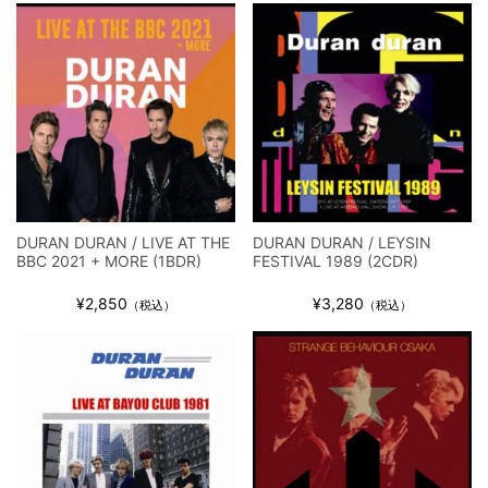
ウォーニング / 2024年4月22日 英リーズ公演 超高音質
IEM+Aud！
*NEW RELEASE (最新約3ヶ月)
2024.6.24
ビリー・ジョエル / 2024年3月24日 100Aniv. 米M.S.G公演 完全
収録！
*NEW RELEASE (最新約3ヶ月)
2024.6.24
リアム・ギャラガー / 2024年6月3日 カーディフ公演 IEM/AUD 完
全収録！
*NEW RELEASE (最新約3ヶ月)
2024.6.24
スコーピオンズ / 2024年6月15日 リスボン公演 FHD 完全収録！
DURAN DURAN / LIVE AT THE
DURAN DURAN / LEYSIN
*NEW RELEASE (最新約3ヶ月)
2024.6.20
BBC 2021 + MORE (1BDR)
FESTIVAL 1989 (2CDR)
マネスキン / 2024年6月9日 ドイツ ROCK AM RING 公演 FHD 完
全収録！
¥2,850
¥3,280
（税込）
（税込）
*NEW RELEASE (最新約3ヶ月)
2024.6.9
リアム・ギャラガー / 2024年6月1日 英国シェフィールド公演 完
全収録！
*NEW RELEASE (最新約3ヶ月)
2024.6.9
メガデス / 2023年8月4日 ドイツ W.O.A. 公演 FHD 完全収録！
*NEW RELEASE (最新約3ヶ月)
2024.6.9
ユーライア・ヒープ / 2023年8月3日 ドイツ W.O.A. 公演 FHD 完