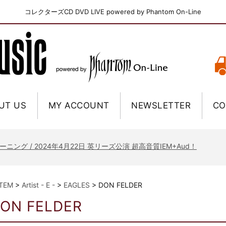
コレクターズCD DVD LIVE powered by Phantom On-Line
UT US
MY ACCOUNT
NEWSLETTER
CO
ニー / 1979年5月8+9日 コロラド州 2公演 SBD 完全収録！
FB / 2024年7月28日 フジロック’24公演 超高音質AI-SBD！
ーニング / 2024年4月22日 英リーズ公演 超高音質IEM+Aud！
ー・ジョエル / 2024年3月24日 100Aniv. 米M.S.G公演 完全収録！
/ 2024年6月3日 カーディフ公演 IEM/AUD 完全収録！
ITEM
>
Artist - E -
>
EAGLES
>
DON FELDER
ーピオンズ / 2024年6月15日 リスボン公演 FHD 完全収録！
ON FELDER
スキン / 2024年6月9日 ドイツ ROCK AM RING 公演 FHD 完全収録！
・ギャラガー / 2024年6月1日 英国シェフィールド公演 完全収録！