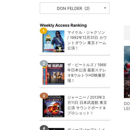
CATEGORY
メガデ
*NEW RELEASE (最新約3ヶ月)
2024.6.9
ユーラ
*NEW RELEASE (最新約3ヶ月)
2024.6.9
ジャー
*NEW RELEASE (最新約3ヶ月)
2024.6.9
Weekly Access Ranking
NGH
*NEW RELEASE (最新約3ヶ月)
2024.11.9
マイケル・ジャクソン
/ 1992年12月31日 カウ
ウォ
*NEW RELEASE (最新約3ヶ月)
2024.8.24
ントダウン 東京ドーム
ビリ
*NEW RELEASE (最新約3ヶ月)
2024.6.24
公演！
*NEW RELEASE (最新約3ヶ月)
2024.6.24
リアム・ギャラガー 
ザ・ビートルズ / 1966
スコ
*NEW RELEASE (最新約3ヶ月)
2024.6.24
年日本公演 最新ステレ
マネ
オ&ウルトラHD映像登
*NEW RELEASE (最新約3ヶ月)
2024.6.20
場！
リアム
*NEW RELEASE (最新約3ヶ月)
2024.6.9
メガデ
*NEW RELEASE (最新約3ヶ月)
2024.6.9
ジャーニー / 2013年3
ユーラ
*NEW RELEASE (最新約3ヶ月)
2024.6.9
月11日 日本武道館 東京
DO
ジャー
*NEW RELEASE (最新約3ヶ月)
2024.6.9
公演 サウンドボード＆
LE
プロショット！
ディープパープル / メ