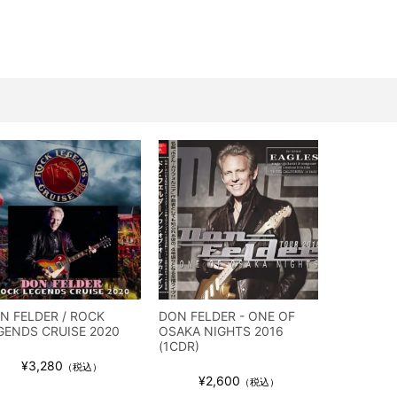
ス / 2023年8月4日 ドイツ W.O.A. 公演 FHD 完全収録！
イア・ヒープ / 2023年8月3日 ドイツ W.O.A. 公演 FHD 完全収録！
ニー / 1979年5月8+9日 コロラド州 2公演 SBD 完全収録！
FB / 2024年7月28日 フジロック’24公演 超高音質AI-SBD！
ーニング / 2024年4月22日 英リーズ公演 超高音質IEM+Aud！
ー・ジョエル / 2024年3月24日 100Aniv. 米M.S.G公演 完全収録！
/ 2024年6月3日 カーディフ公演 IEM/AUD 完全収録！
ーピオンズ / 2024年6月15日 リスボン公演 FHD 完全収録！
スキン / 2024年6月9日 ドイツ ROCK AM RING 公演 FHD 完全収録！
・ギャラガー / 2024年6月1日 英国シェフィールド公演 完全収録！
ス / 2023年8月4日 ドイツ W.O.A. 公演 FHD 完全収録！
イア・ヒープ / 2023年8月3日 ドイツ W.O.A. 公演 FHD 完全収録！
N FELDER / ROCK
DON FELDER - ONE OF
ニー / 1979年5月8+9日 コロラド州 2公演 SBD 完全収録！
GENDS CRUISE 2020
OSAKA NIGHTS 2016
(1CDR)
¥3,280
（税込）
¥2,600
（税込）