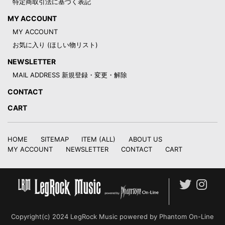
特定商取引法に基づく表記
MY ACCOUNT
MY ACCOUNT
お気に入り (ほしい物リスト)
NEWSLETTER
MAIL ADDRESS 新規登録・変更・解除
CONTACT
CART
HOME
SITEMAP
ITEM (ALL)
ABOUT US
MY ACCOUNT
NEWSLETTER
CONTACT
CART
Copyright(c) 2024 LegRock Music powered by Phantom On-Line