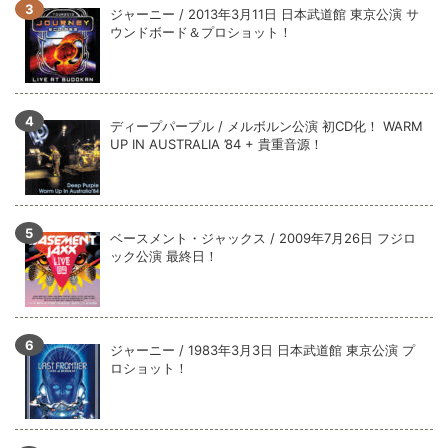
全収録！
ジャーニー / 2013年3月11日 日本武道館 東京公演 サ
ウンドボード＆プロショット！
*NEW RELEASE (最新約3ヶ月)
2024.6.9
ジャーニー / 1979年5月8+9日 コロラド州 2公演 SBD 完全収録！
ディープパープル / メルボルン公演 初CD化！ WARM
UP IN AUSTRALIA ’84 + 貴重音源！
ベースメント・ジャックス / 2009年7月26日 フジロ
ック公演 最終日！
ジャーニー / 1983年3月3日 日本武道館 東京公演 プ
ロショット！