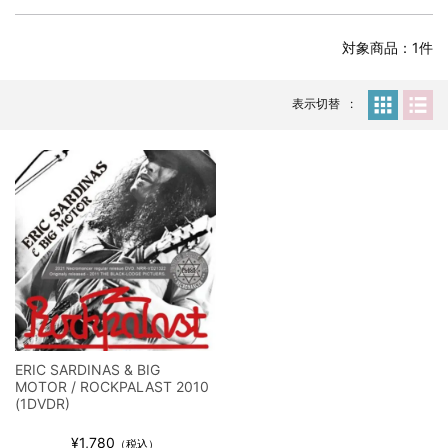
全収録！
*NEW RELEASE (最新約3ヶ月)
2024.6.24
対象商品：1件
スコーピオンズ / 2024年6月15日 リスボン公演 FHD 完全収録！
*NEW RELEASE (最新約3ヶ月)
2024.6.20
マネスキン / 2024年6月9日 ドイツ ROCK AM RING 公演 FHD 完
表示切替
全収録！
*NEW RELEASE (最新約3ヶ月)
2024.6.9
リアム・ギャラガー / 2024年6月1日 英国シェフィールド公演 完
全収録！
*NEW RELEASE (最新約3ヶ月)
2024.6.9
メガデス / 2023年8月4日 ドイツ W.O.A. 公演 FHD 完全収録！
*NEW RELEASE (最新約3ヶ月)
2024.6.9
ユーライア・ヒープ / 2023年8月3日 ドイツ W.O.A. 公演 FHD 完
全収録！
*NEW RELEASE (最新約3ヶ月)
2024.6.9
ジャーニー / 1979年5月8+9日 コロラド州 2公演 SBD 完全収録！
ERIC SARDINAS & BIG
*NEW RELEASE (最新約3ヶ月)
2024.11.9
MOTOR / ROCKPALAST 2010
NGHFB / 2024年7月28日 フジロック’24公演 超高音質AI-SBD！
(1DVDR)
*NEW RELEASE (最新約3ヶ月)
2024.8.24
¥1,780
（税込）