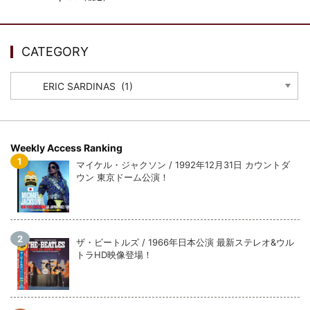
ウォーニング / 2024年4月22日 英リーズ公演 超高音質
IEM+Aud！
*NEW RELEASE (最新約3ヶ月)
2024.6.24
ビリー・ジョエル / 2024年3月24日 100Aniv. 米M.S.G公演 完全
CATEGORY
収録！
CATEGORY
*NEW RELEASE (最新約3ヶ月)
2024.6.24
リアム・ギャラガー / 2024年6月3日 カーディフ公演 IEM/AUD 完
全収録！
*NEW RELEASE (最新約3ヶ月)
2024.6.24
スコーピオンズ / 2024年6月15日 リスボン公演 FHD 完全収録！
Weekly Access Ranking
*NEW RELEASE (最新約3ヶ月)
2024.6.20
マイケル・ジャクソン / 1992年12月31日 カウントダ
マネスキン / 2024年6月9日 ドイツ ROCK AM RING 公演 FHD 完
ウン 東京ドーム公演！
全収録！
*NEW RELEASE (最新約3ヶ月)
2024.6.9
リアム・ギャラガー / 2024年6月1日 英国シェフィールド公演 完
全収録！
ザ・ビートルズ / 1966年日本公演 最新ステレオ&ウル
*NEW RELEASE (最新約3ヶ月)
2024.6.9
トラHD映像登場！
メガデス / 2023年8月4日 ドイツ W.O.A. 公演 FHD 完全収録！
*NEW RELEASE (最新約3ヶ月)
2024.6.9
ユーライア・ヒープ / 2023年8月3日 ドイツ W.O.A. 公演 FHD 完