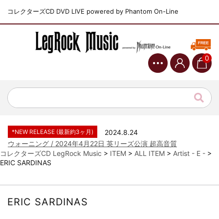
コレクターズCD DVD LIVE powered by Phantom On-Line
0
*NEW RELEASE (最新約3ヶ月)
2024.6.9
ジャーニー / 1979年5月8+9日 コロラド州 2公演 SBD 完全収録！
*NEW RELEASE (最新約3ヶ月)
2024.11.9
NGHFB / 2024年7月28日 フジロック’24公演 超高音質AI-SBD！
*NEW RELEASE (最新約3ヶ月)
2024.8.24
ウォーニング / 2024年4月22日 英リーズ公演 超高音質
IEM+Aud！
コレクターズCD LegRock Music
>
ITEM
>
ALL ITEM
>
Artist - E -
>
ERIC SARDINAS
*NEW RELEASE (最新約3ヶ月)
2024.6.24
ビリー・ジョエル / 2024年3月24日 100Aniv. 米M.S.G公演 完全
収録！
*NEW RELEASE (最新約3ヶ月)
2024.6.24
ERIC SARDINAS
リアム・ギャラガー / 2024年6月3日 カーディフ公演 IEM/AUD 完