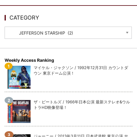
*NEW RELEASE (最新約3ヶ月)
2024.6.24
リアム・ギャラガー / 2024年6月3日 カーディフ公演 IEM/AUD 完
CATEGORY
全収録！
*NEW RELEASE (最新約3ヶ月)
2024.6.24
CATEGORY
スコーピオンズ / 2024年6月15日 リスボン公演 FHD 完全収録！
*NEW RELEASE (最新約3ヶ月)
2024.6.20
マネスキン / 2024年6月9日 ドイツ ROCK AM RING 公演 FHD 完
全収録！
Weekly Access Ranking
*NEW RELEASE (最新約3ヶ月)
2024.6.9
マイケル・ジャクソン / 1992年12月31日 カウントダ
リアム・ギャラガー / 2024年6月1日 英国シェフィールド公演 完
ウン 東京ドーム公演！
全収録！
*NEW RELEASE (最新約3ヶ月)
2024.6.9
メガデス / 2023年8月4日 ドイツ W.O.A. 公演 FHD 完全収録！
*NEW RELEASE (最新約3ヶ月)
2024.6.9
ザ・ビートルズ / 1966年日本公演 最新ステレオ&ウル
ユーライア・ヒープ / 2023年8月3日 ドイツ W.O.A. 公演 FHD 完
トラHD映像登場！
全収録！
*NEW RELEASE (最新約3ヶ月)
2024.6.9
ジャーニー / 1979年5月8+9日 コロラド州 2公演 SBD 完全収録！
ジャーニー / 2013年3月11日 日本武道館 東京公演 サ