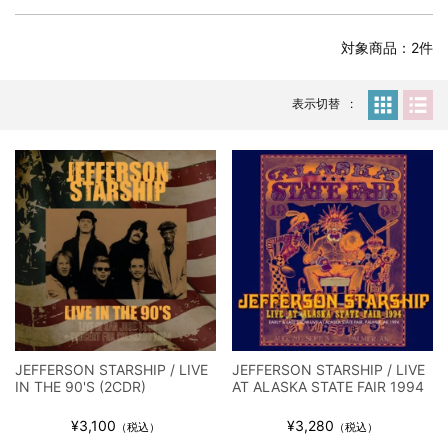
マネスキン / 2024年6月9日 ドイツ ROCK AM RING 公演 FHD 完
全収録！
*NEW RELEASE (最新約3ヶ月)
2024.6.9
対象商品：2件
リアム・ギャラガー / 2024年6月1日 英国シェフィールド公演 完
全収録！
表示切替
*NEW RELEASE (最新約3ヶ月)
2024.6.9
メガデス / 2023年8月4日 ドイツ W.O.A. 公演 FHD 完全収録！
*NEW RELEASE (最新約3ヶ月)
2024.6.9
ユーライア・ヒープ / 2023年8月3日 ドイツ W.O.A. 公演 FHD 完
全収録！
*NEW RELEASE (最新約3ヶ月)
2024.6.9
ジャーニー / 1979年5月8+9日 コロラド州 2公演 SBD 完全収録！
*NEW RELEASE (最新約3ヶ月)
2024.11.9
NGHFB / 2024年7月28日 フジロック’24公演 超高音質AI-SBD！
*NEW RELEASE (最新約3ヶ月)
2024.8.24
ウォーニング / 2024年4月22日 英リーズ公演 超高音質
JEFFERSON STARSHIP / LIVE
JEFFERSON STARSHIP / LIVE
IEM+Aud！
IN THE 90'S (2CDR)
AT ALASKA STATE FAIR 1994
*NEW RELEASE (最新約3ヶ月)
2024.6.24
ビリー・ジョエル / 2024年3月24日 100Aniv. 米M.S.G公演 完全
¥3,100
¥3,280
（税込）
（税込）
収録！