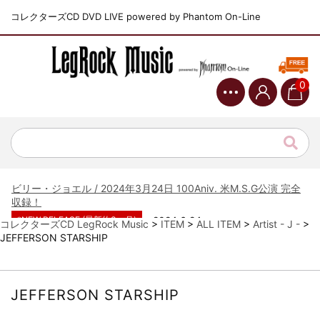
コレクターズCD DVD LIVE powered by Phantom On-Line
*NEW RELEASE (最新約3ヶ月)
2024.6.9
ジャーニー / 1979年5月8+9日 コロラド州 2公演 SBD 完全収録！
0
*NEW RELEASE (最新約3ヶ月)
2024.11.9
NGHFB / 2024年7月28日 フジロック’24公演 超高音質AI-SBD！
*NEW RELEASE (最新約3ヶ月)
2024.8.24
ウォーニング / 2024年4月22日 英リーズ公演 超高音質
IEM+Aud！
*NEW RELEASE (最新約3ヶ月)
2024.6.24
ビリー・ジョエル / 2024年3月24日 100Aniv. 米M.S.G公演 完全
収録！
*NEW RELEASE (最新約3ヶ月)
2024.6.24
コレクターズCD LegRock Music
>
ITEM
>
ALL ITEM
>
Artist - J -
>
リアム・ギャラガー / 2024年6月3日 カーディフ公演 IEM/AUD 完
JEFFERSON STARSHIP
全収録！
*NEW RELEASE (最新約3ヶ月)
2024.6.24
スコーピオンズ / 2024年6月15日 リスボン公演 FHD 完全収録！
JEFFERSON STARSHIP
*NEW RELEASE (最新約3ヶ月)
2024.6.20