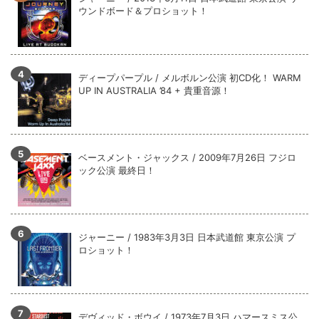
全収録！
ウンドボード＆プロショット！
*NEW RELEASE (最新約3ヶ月)
2024.6.9
ジャーニー / 1979年5月8+9日 コロラド州 2公演 SBD 完全収録！
ディープパープル / メルボルン公演 初CD化！ WARM
UP IN AUSTRALIA ’84 + 貴重音源！
ベースメント・ジャックス / 2009年7月26日 フジロ
ック公演 最終日！
ジャーニー / 1983年3月3日 日本武道館 東京公演 プ
ロショット！
デヴィッド・ボウイ / 1973年7月3日 ハマースミス公