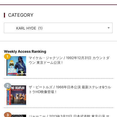
ウォーニング / 2024年4月22日 英リーズ公演 超高音質
IEM+Aud！
*NEW RELEASE (最新約3ヶ月)
2024.6.24
CATEGORY
ビリー・ジョエル / 2024年3月24日 100Aniv. 米M.S.G公演 完全
収録！
CATEGORY
*NEW RELEASE (最新約3ヶ月)
2024.6.24
リアム・ギャラガー / 2024年6月3日 カーディフ公演 IEM/AUD 完
全収録！
*NEW RELEASE (最新約3ヶ月)
2024.6.24
Weekly Access Ranking
スコーピオンズ / 2024年6月15日 リスボン公演 FHD 完全収録！
マイケル・ジャクソン / 1992年12月31日 カウントダ
*NEW RELEASE (最新約3ヶ月)
2024.6.20
ウン 東京ドーム公演！
マネスキン / 2024年6月9日 ドイツ ROCK AM RING 公演 FHD 完
全収録！
*NEW RELEASE (最新約3ヶ月)
2024.6.9
リアム・ギャラガー / 2024年6月1日 英国シェフィールド公演 完
ザ・ビートルズ / 1966年日本公演 最新ステレオ&ウル
全収録！
トラHD映像登場！
*NEW RELEASE (最新約3ヶ月)
2024.6.9
メガデス / 2023年8月4日 ドイツ W.O.A. 公演 FHD 完全収録！
*NEW RELEASE (最新約3ヶ月)
2024.6.9
ユーライア・ヒープ / 2023年8月3日 ドイツ W.O.A. 公演 FHD 完
ジャーニー / 2013年3月11日 日本武道館 東京公演 サ