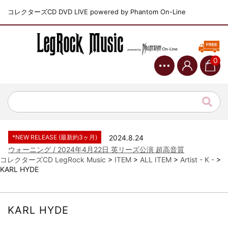
コレクターズCD DVD LIVE powered by Phantom On-Line
0
*NEW RELEASE (最新約3ヶ月)
2024.6.9
ジャーニー / 1979年5月8+9日 コロラド州 2公演 SBD 完全収録！
*NEW RELEASE (最新約3ヶ月)
2024.11.9
NGHFB / 2024年7月28日 フジロック’24公演 超高音質AI-SBD！
*NEW RELEASE (最新約3ヶ月)
2024.8.24
ウォーニング / 2024年4月22日 英リーズ公演 超高音質
IEM+Aud！
コレクターズCD LegRock Music
>
ITEM
>
ALL ITEM
>
Artist - K -
>
KARL HYDE
*NEW RELEASE (最新約3ヶ月)
2024.6.24
ビリー・ジョエル / 2024年3月24日 100Aniv. 米M.S.G公演 完全
収録！
*NEW RELEASE (最新約3ヶ月)
2024.6.24
KARL HYDE
リアム・ギャラガー / 2024年6月3日 カーディフ公演 IEM/AUD 完