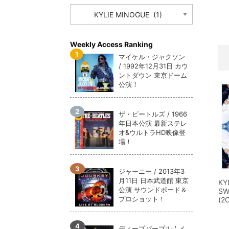
CATEGORY
メガデ
*NEW RELEASE (最新約3ヶ月)
2024.6.9
ユーラ
*NEW RELEASE (最新約3ヶ月)
2024.6.9
ジャー
*NEW RELEASE (最新約3ヶ月)
2024.6.9
Weekly Access Ranking
NGH
*NEW RELEASE (最新約3ヶ月)
2024.11.9
マイケル・ジャクソン
/ 1992年12月31日 カウ
ウォ
*NEW RELEASE (最新約3ヶ月)
2024.8.24
ントダウン 東京ドーム
ビリ
*NEW RELEASE (最新約3ヶ月)
2024.6.24
公演！
*NEW RELEASE (最新約3ヶ月)
2024.6.24
リアム・ギャラガー 
ザ・ビートルズ / 1966
スコ
*NEW RELEASE (最新約3ヶ月)
2024.6.24
年日本公演 最新ステレ
マネ
オ&ウルトラHD映像登
*NEW RELEASE (最新約3ヶ月)
2024.6.20
場！
リアム
*NEW RELEASE (最新約3ヶ月)
2024.6.9
メガデ
*NEW RELEASE (最新約3ヶ月)
2024.6.9
ジャーニー / 2013年3
ユーラ
*NEW RELEASE (最新約3ヶ月)
2024.6.9
月11日 日本武道館 東京
KY
ジャー
*NEW RELEASE (最新約3ヶ月)
2024.6.9
公演 サウンドボード＆
SW
プロショット！
(2
ディープパープル / メ