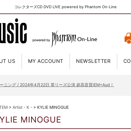
コレクターズCD DVD LIVE powered by Phantom On-Line
UT US
MY ACCOUNT
NEWSLETTER
CO
ニー / 1979年5月8+9日 コロラド州 2公演 SBD 完全収録！
FB / 2024年7月28日 フジロック’24公演 超高音質AI-SBD！
ーニング / 2024年4月22日 英リーズ公演 超高音質IEM+Aud！
ー・ジョエル / 2024年3月24日 100Aniv. 米M.S.G公演 完全収録！
/ 2024年6月3日 カーディフ公演 IEM/AUD 完全収録！
ITEM
>
Artist - K -
>
KYLIE MINOGUE
ーピオンズ / 2024年6月15日 リスボン公演 FHD 完全収録！
YLIE MINOGUE
スキン / 2024年6月9日 ドイツ ROCK AM RING 公演 FHD 完全収録！
・ギャラガー / 2024年6月1日 英国シェフィールド公演 完全収録！