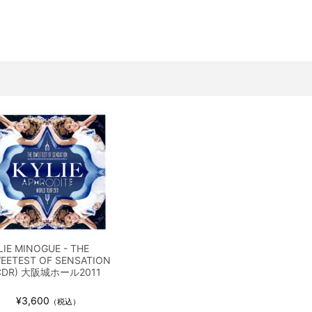
ス / 2023年8月4日 ドイツ W.O.A. 公演 FHD 完全収録！
イア・ヒープ / 2023年8月3日 ドイツ W.O.A. 公演 FHD 完全収録！
ニー / 1979年5月8+9日 コロラド州 2公演 SBD 完全収録！
FB / 2024年7月28日 フジロック’24公演 超高音質AI-SBD！
ーニング / 2024年4月22日 英リーズ公演 超高音質IEM+Aud！
ー・ジョエル / 2024年3月24日 100Aniv. 米M.S.G公演 完全収録！
/ 2024年6月3日 カーディフ公演 IEM/AUD 完全収録！
ーピオンズ / 2024年6月15日 リスボン公演 FHD 完全収録！
スキン / 2024年6月9日 ドイツ ROCK AM RING 公演 FHD 完全収録！
・ギャラガー / 2024年6月1日 英国シェフィールド公演 完全収録！
ス / 2023年8月4日 ドイツ W.O.A. 公演 FHD 完全収録！
イア・ヒープ / 2023年8月3日 ドイツ W.O.A. 公演 FHD 完全収録！
LIE MINOGUE - THE
ニー / 1979年5月8+9日 コロラド州 2公演 SBD 完全収録！
EETEST OF SENSATION
CDR) 大阪城ホール2011
¥3,600
（税込）