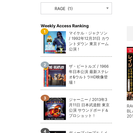
CATEGORY
メガデ
*NEW RELEASE (最新約3ヶ月)
2024.6.9
ユーラ
*NEW RELEASE (最新約3ヶ月)
2024.6.9
ジャー
*NEW RELEASE (最新約3ヶ月)
2024.6.9
Weekly Access Ranking
NGH
*NEW RELEASE (最新約3ヶ月)
2024.11.9
マイケル・ジャクソン
/ 1992年12月31日 カウ
ウォ
*NEW RELEASE (最新約3ヶ月)
2024.8.24
ントダウン 東京ドーム
ビリ
*NEW RELEASE (最新約3ヶ月)
2024.6.24
公演！
*NEW RELEASE (最新約3ヶ月)
2024.6.24
リアム・ギャラガー 
ザ・ビートルズ / 1966
スコ
*NEW RELEASE (最新約3ヶ月)
2024.6.24
年日本公演 最新ステレ
マネ
オ&ウルトラHD映像登
*NEW RELEASE (最新約3ヶ月)
2024.6.20
場！
リアム
*NEW RELEASE (最新約3ヶ月)
2024.6.9
メガデ
*NEW RELEASE (最新約3ヶ月)
2024.6.9
ジャーニー / 2013年3
ユーラ
*NEW RELEASE (最新約3ヶ月)
2024.6.9
月11日 日本武道館 東京
RA
ジャー
*NEW RELEASE (最新約3ヶ月)
2024.6.9
公演 サウンドボード＆
BL
プロショット！
20
ディープパープル / メ