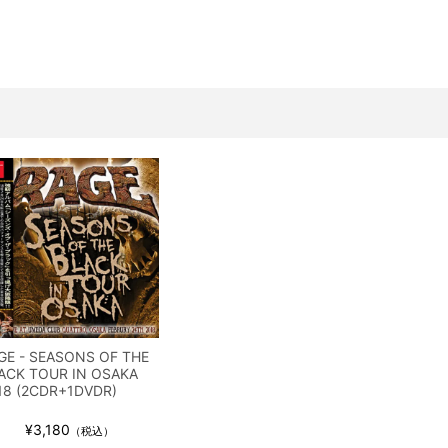
ス / 2023年8月4日 ドイツ W.O.A. 公演 FHD 完全収録！
イア・ヒープ / 2023年8月3日 ドイツ W.O.A. 公演 FHD 完全収録！
ニー / 1979年5月8+9日 コロラド州 2公演 SBD 完全収録！
FB / 2024年7月28日 フジロック’24公演 超高音質AI-SBD！
ーニング / 2024年4月22日 英リーズ公演 超高音質IEM+Aud！
ー・ジョエル / 2024年3月24日 100Aniv. 米M.S.G公演 完全収録！
/ 2024年6月3日 カーディフ公演 IEM/AUD 完全収録！
ーピオンズ / 2024年6月15日 リスボン公演 FHD 完全収録！
スキン / 2024年6月9日 ドイツ ROCK AM RING 公演 FHD 完全収録！
・ギャラガー / 2024年6月1日 英国シェフィールド公演 完全収録！
ス / 2023年8月4日 ドイツ W.O.A. 公演 FHD 完全収録！
イア・ヒープ / 2023年8月3日 ドイツ W.O.A. 公演 FHD 完全収録！
GE - SEASONS OF THE
ニー / 1979年5月8+9日 コロラド州 2公演 SBD 完全収録！
ACK TOUR IN OSAKA
18 (2CDR+1DVDR)
¥3,180
（税込）