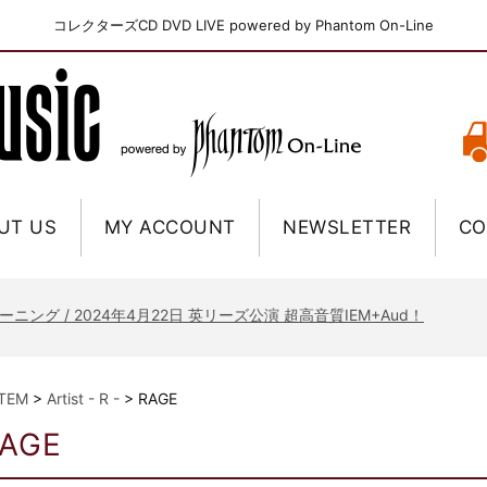
コレクターズCD DVD LIVE powered by Phantom On-Line
UT US
MY ACCOUNT
NEWSLETTER
CO
ニー / 1979年5月8+9日 コロラド州 2公演 SBD 完全収録！
FB / 2024年7月28日 フジロック’24公演 超高音質AI-SBD！
ーニング / 2024年4月22日 英リーズ公演 超高音質IEM+Aud！
ー・ジョエル / 2024年3月24日 100Aniv. 米M.S.G公演 完全収録！
/ 2024年6月3日 カーディフ公演 IEM/AUD 完全収録！
ITEM
>
Artist - R -
>
RAGE
ーピオンズ / 2024年6月15日 リスボン公演 FHD 完全収録！
AGE
スキン / 2024年6月9日 ドイツ ROCK AM RING 公演 FHD 完全収録！
・ギャラガー / 2024年6月1日 英国シェフィールド公演 完全収録！