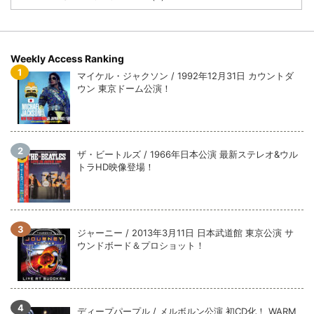
*NEW RELEASE (最新約3ヶ月)
2024.6.9
ジャーニー / 1979年5月8+9日 コロラド州 2公演 SBD 完全収録！
Weekly Access Ranking
マイケル・ジャクソン / 1992年12月31日 カウントダ
ウン 東京ドーム公演！
ザ・ビートルズ / 1966年日本公演 最新ステレオ&ウル
トラHD映像登場！
ジャーニー / 2013年3月11日 日本武道館 東京公演 サ
ウンドボード＆プロショット！
ディープパープル / メルボルン公演 初CD化！ WARM