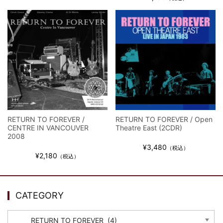
*NEW RELEASE (最新約3ヶ月)
2024.6.24
ビリー・ジョエル / 2024年3月24日 100Aniv. 米M.S.G公演 完全
収録！
*NEW RELEASE (最新約3ヶ月)
2024.6.24
リアム・ギャラガー / 2024年6月3日 カーディフ公演 IEM/AUD 完
全収録！
*NEW RELEASE (最新約3ヶ月)
2024.6.24
スコーピオンズ / 2024年6月15日 リスボン公演 FHD 完全収録！
*NEW RELEASE (最新約3ヶ月)
2024.6.20
マネスキン / 2024年6月9日 ドイツ ROCK AM RING 公演 FHD 完
RETURN TO FOREVER /
RETURN TO FOREVER / Open
全収録！
CENTRE IN VANCOUVER
Theatre East (2CDR)
*NEW RELEASE (最新約3ヶ月)
2024.6.9
2008
リアム・ギャラガー / 2024年6月1日 英国シェフィールド公演 完
¥3,480
（税込）
全収録！
¥2,180
（税込）
*NEW RELEASE (最新約3ヶ月)
2024.6.9
メガデス / 2023年8月4日 ドイツ W.O.A. 公演 FHD 完全収録！
*NEW RELEASE (最新約3ヶ月)
2024.6.9
CATEGORY
ユーライア・ヒープ / 2023年8月3日 ドイツ W.O.A. 公演 FHD 完
全収録！
CATEGORY