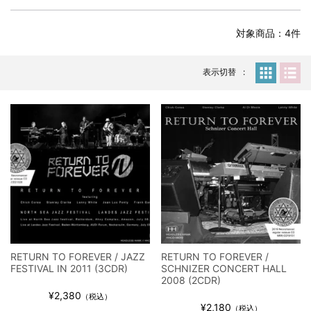
スコーピオンズ / 2024年6月15日 リスボン公演 FHD 完全収録！
*NEW RELEASE (最新約3ヶ月)
2024.6.20
対象商品：4件
マネスキン / 2024年6月9日 ドイツ ROCK AM RING 公演 FHD 完
全収録！
表示切替
*NEW RELEASE (最新約3ヶ月)
2024.6.9
リアム・ギャラガー / 2024年6月1日 英国シェフィールド公演 完
全収録！
*NEW RELEASE (最新約3ヶ月)
2024.6.9
メガデス / 2023年8月4日 ドイツ W.O.A. 公演 FHD 完全収録！
*NEW RELEASE (最新約3ヶ月)
2024.6.9
ユーライア・ヒープ / 2023年8月3日 ドイツ W.O.A. 公演 FHD 完
全収録！
*NEW RELEASE (最新約3ヶ月)
2024.6.9
ジャーニー / 1979年5月8+9日 コロラド州 2公演 SBD 完全収録！
*NEW RELEASE (最新約3ヶ月)
2024.11.9
NGHFB / 2024年7月28日 フジロック’24公演 超高音質AI-SBD！
RETURN TO FOREVER / JAZZ
RETURN TO FOREVER /
FESTIVAL IN 2011 (3CDR)
SCHNIZER CONCERT HALL
*NEW RELEASE (最新約3ヶ月)
2024.8.24
2008 (2CDR)
ウォーニング / 2024年4月22日 英リーズ公演 超高音質
¥2,380
（税込）
IEM+Aud！
¥2,180
（税込）