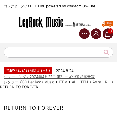
コレクターズCD DVD LIVE powered by Phantom On-Line
0
*NEW RELEASE (最新約3ヶ月)
2024.6.9
ジャーニー / 1979年5月8+9日 コロラド州 2公演 SBD 完全収録！
*NEW RELEASE (最新約3ヶ月)
2024.11.9
NGHFB / 2024年7月28日 フジロック’24公演 超高音質AI-SBD！
*NEW RELEASE (最新約3ヶ月)
2024.8.24
ウォーニング / 2024年4月22日 英リーズ公演 超高音質
IEM+Aud！
*NEW RELEASE (最新約3ヶ月)
2024.6.24
コレクターズCD LegRock Music
>
ITEM
>
ALL ITEM
>
Artist - R -
>
ビリー・ジョエル / 2024年3月24日 100Aniv. 米M.S.G公演 完全
RETURN TO FOREVER
収録！
*NEW RELEASE (最新約3ヶ月)
2024.6.24
リアム・ギャラガー / 2024年6月3日 カーディフ公演 IEM/AUD 完
RETURN TO FOREVER
全収録！
*NEW RELEASE (最新約3ヶ月)
2024.6.24