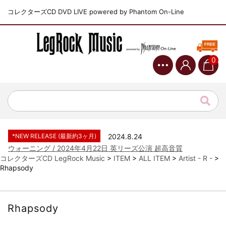
コレクターズCD DVD LIVE powered by Phantom On-Line
0
*NEW RELEASE (最新約3ヶ月)
2024.6.9
ジャーニー / 1979年5月8+9日 コロラド州 2公演 SBD 完全収録！
*NEW RELEASE (最新約3ヶ月)
2024.11.9
NGHFB / 2024年7月28日 フジロック’24公演 超高音質AI-SBD！
*NEW RELEASE (最新約3ヶ月)
2024.8.24
ウォーニング / 2024年4月22日 英リーズ公演 超高音質
IEM+Aud！
コレクターズCD LegRock Music
>
ITEM
>
ALL ITEM
>
Artist - R -
>
Rhapsody
*NEW RELEASE (最新約3ヶ月)
2024.6.24
ビリー・ジョエル / 2024年3月24日 100Aniv. 米M.S.G公演 完全
収録！
*NEW RELEASE (最新約3ヶ月)
2024.6.24
Rhapsody
リアム・ギャラガー / 2024年6月3日 カーディフ公演 IEM/AUD 完