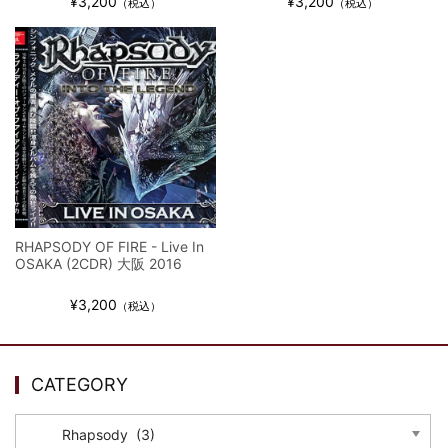
¥3,200
¥3,200
ウォーニング / 2024年4月22日 英リーズ公演 超高音質
（税込）
（税込）
IEM+Aud！
*NEW RELEASE (最新約3ヶ月)
2024.6.24
ビリー・ジョエル / 2024年3月24日 100Aniv. 米M.S.G公演 完全
収録！
*NEW RELEASE (最新約3ヶ月)
2024.6.24
リアム・ギャラガー / 2024年6月3日 カーディフ公演 IEM/AUD 完
全収録！
*NEW RELEASE (最新約3ヶ月)
2024.6.24
スコーピオンズ / 2024年6月15日 リスボン公演 FHD 完全収録！
*NEW RELEASE (最新約3ヶ月)
2024.6.20
RHAPSODY OF FIRE - Live In
マネスキン / 2024年6月9日 ドイツ ROCK AM RING 公演 FHD 完
OSAKA (2CDR) 大阪 2016
全収録！
*NEW RELEASE (最新約3ヶ月)
2024.6.9
¥3,200
（税込）
リアム・ギャラガー / 2024年6月1日 英国シェフィールド公演 完
全収録！
*NEW RELEASE (最新約3ヶ月)
2024.6.9
CATEGORY
メガデス / 2023年8月4日 ドイツ W.O.A. 公演 FHD 完全収録！
*NEW RELEASE (最新約3ヶ月)
2024.6.9
CATEGORY
ユーライア・ヒープ / 2023年8月3日 ドイツ W.O.A. 公演 FHD 完