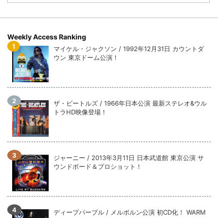
全収録！
*NEW RELEASE (最新約3ヶ月)
2024.6.9
ジャーニー / 1979年5月8+9日 コロラド州 2公演 SBD 完全収録！
Weekly Access Ranking
マイケル・ジャクソン / 1992年12月31日 カウントダ
ウン 東京ドーム公演！
ザ・ビートルズ / 1966年日本公演 最新ステレオ&ウル
トラHD映像登場！
ジャーニー / 2013年3月11日 日本武道館 東京公演 サ
ウンドボード＆プロショット！
ディープパープル / メルボルン公演 初CD化！ WARM