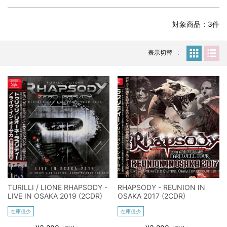
全収録！
*NEW RELEASE (最新約3ヶ月)
2024.6.24
対象商品：3件
スコーピオンズ / 2024年6月15日 リスボン公演 FHD 完全収録！
*NEW RELEASE (最新約3ヶ月)
2024.6.20
マネスキン / 2024年6月9日 ドイツ ROCK AM RING 公演 FHD 完
表示切替
全収録！
*NEW RELEASE (最新約3ヶ月)
2024.6.9
リアム・ギャラガー / 2024年6月1日 英国シェフィールド公演 完
全収録！
*NEW RELEASE (最新約3ヶ月)
2024.6.9
メガデス / 2023年8月4日 ドイツ W.O.A. 公演 FHD 完全収録！
*NEW RELEASE (最新約3ヶ月)
2024.6.9
ユーライア・ヒープ / 2023年8月3日 ドイツ W.O.A. 公演 FHD 完
全収録！
*NEW RELEASE (最新約3ヶ月)
2024.6.9
ジャーニー / 1979年5月8+9日 コロラド州 2公演 SBD 完全収録！
TURILLI / LIONE RHAPSODY -
RHAPSODY - REUNION IN
*NEW RELEASE (最新約3ヶ月)
2024.11.9
LIVE IN OSAKA 2019 (2CDR)
OSAKA 2017 (2CDR)
NGHFB / 2024年7月28日 フジロック’24公演 超高音質AI-SBD！
在庫僅少
在庫僅少
*NEW RELEASE (最新約3ヶ月)
2024.8.24