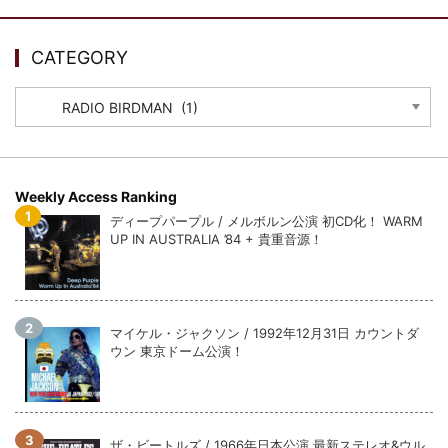
ウォーニング / 2024年4月22日 英リーズ公演 超高音質
IEM+Aud！
*NEW RELEASE (最新約3ヶ月)
2024.6.24
CATEGORY
ビリー・ジョエル / 2024年3月24日 100Aniv. 米M.S.G公演 完全
収録！
CATEGORY
*NEW RELEASE (最新約3ヶ月)
2024.6.24
リアム・ギャラガー / 2024年6月3日 カーディフ公演 IEM/AUD 完
全収録！
*NEW RELEASE (最新約3ヶ月)
2024.6.24
Weekly Access Ranking
スコーピオンズ / 2024年6月15日 リスボン公演 FHD 完全収録！
ディープパープル / メルボルン公演 初CD化！ WARM
*NEW RELEASE (最新約3ヶ月)
2024.6.20
UP IN AUSTRALIA ’84 + 貴重音源！
マネスキン / 2024年6月9日 ドイツ ROCK AM RING 公演 FHD 完
全収録！
*NEW RELEASE (最新約3ヶ月)
2024.6.9
リアム・ギャラガー / 2024年6月1日 英国シェフィールド公演 完
マイケル・ジャクソン / 1992年12月31日 カウントダ
全収録！
ウン 東京ドーム公演！
*NEW RELEASE (最新約3ヶ月)
2024.6.9
メガデス / 2023年8月4日 ドイツ W.O.A. 公演 FHD 完全収録！
*NEW RELEASE (最新約3ヶ月)
2024.6.9
ユーライア・ヒープ / 2023年8月3日 ドイツ W.O.A. 公演 FHD 完
ザ・ビートルズ / 1966年日本公演 最新ステレオ&ウル