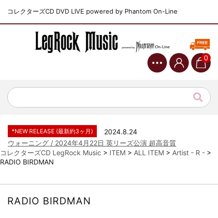
コレクターズCD DVD LIVE powered by Phantom On-Line
0
*NEW RELEASE (最新約3ヶ月)
2024.6.9
ジャーニー / 1979年5月8+9日 コロラド州 2公演 SBD 完全収録！
*NEW RELEASE (最新約3ヶ月)
2024.11.9
NGHFB / 2024年7月28日 フジロック’24公演 超高音質AI-SBD！
*NEW RELEASE (最新約3ヶ月)
2024.8.24
ウォーニング / 2024年4月22日 英リーズ公演 超高音質
IEM+Aud！
コレクターズCD LegRock Music
>
ITEM
>
ALL ITEM
>
Artist - R -
>
RADIO BIRDMAN
*NEW RELEASE (最新約3ヶ月)
2024.6.24
ビリー・ジョエル / 2024年3月24日 100Aniv. 米M.S.G公演 完全
収録！
*NEW RELEASE (最新約3ヶ月)
2024.6.24
RADIO BIRDMAN
リアム・ギャラガー / 2024年6月3日 カーディフ公演 IEM/AUD 完