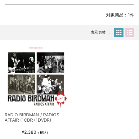
全収録！
*NEW RELEASE (最新約3ヶ月)
2024.6.24
対象商品：1件
スコーピオンズ / 2024年6月15日 リスボン公演 FHD 完全収録！
*NEW RELEASE (最新約3ヶ月)
2024.6.20
マネスキン / 2024年6月9日 ドイツ ROCK AM RING 公演 FHD 完
表示切替
全収録！
*NEW RELEASE (最新約3ヶ月)
2024.6.9
リアム・ギャラガー / 2024年6月1日 英国シェフィールド公演 完
全収録！
*NEW RELEASE (最新約3ヶ月)
2024.6.9
メガデス / 2023年8月4日 ドイツ W.O.A. 公演 FHD 完全収録！
*NEW RELEASE (最新約3ヶ月)
2024.6.9
ユーライア・ヒープ / 2023年8月3日 ドイツ W.O.A. 公演 FHD 完
全収録！
*NEW RELEASE (最新約3ヶ月)
2024.6.9
ジャーニー / 1979年5月8+9日 コロラド州 2公演 SBD 完全収録！
RADIO BIRDMAN / RADIOS
*NEW RELEASE (最新約3ヶ月)
2024.11.9
AFFAIR (1CDR+1DVDR)
NGHFB / 2024年7月28日 フジロック’24公演 超高音質AI-SBD！
¥2,380
*NEW RELEASE (最新約3ヶ月)
2024.8.24
（税込）