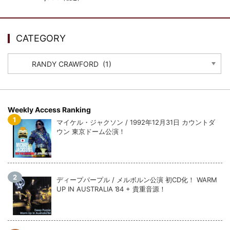
ウォーニング / 2024年4月22日 英リーズ公演 超高音質
IEM+Aud！
*NEW RELEASE (最新約3ヶ月)
2024.6.24
ビリー・ジョエル / 2024年3月24日 100Aniv. 米M.S.G公演 完全
CATEGORY
収録！
CATEGORY
*NEW RELEASE (最新約3ヶ月)
2024.6.24
リアム・ギャラガー / 2024年6月3日 カーディフ公演 IEM/AUD 完
全収録！
*NEW RELEASE (最新約3ヶ月)
2024.6.24
スコーピオンズ / 2024年6月15日 リスボン公演 FHD 完全収録！
Weekly Access Ranking
*NEW RELEASE (最新約3ヶ月)
2024.6.20
マイケル・ジャクソン / 1992年12月31日 カウントダ
マネスキン / 2024年6月9日 ドイツ ROCK AM RING 公演 FHD 完
ウン 東京ドーム公演！
全収録！
*NEW RELEASE (最新約3ヶ月)
2024.6.9
リアム・ギャラガー / 2024年6月1日 英国シェフィールド公演 完
全収録！
ディープパープル / メルボルン公演 初CD化！ WARM
*NEW RELEASE (最新約3ヶ月)
2024.6.9
UP IN AUSTRALIA ’84 + 貴重音源！
メガデス / 2023年8月4日 ドイツ W.O.A. 公演 FHD 完全収録！
*NEW RELEASE (最新約3ヶ月)
2024.6.9
ユーライア・ヒープ / 2023年8月3日 ドイツ W.O.A. 公演 FHD 完