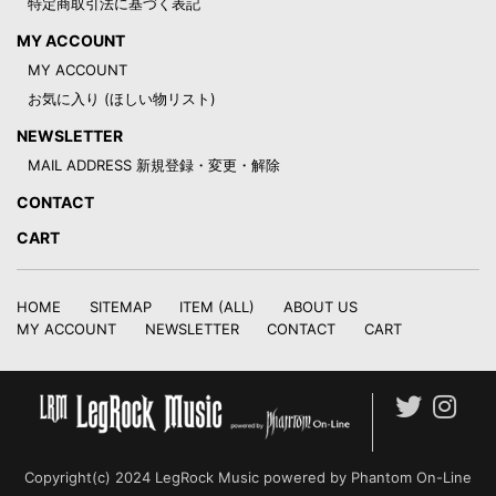
特定商取引法に基づく表記
MY ACCOUNT
MY ACCOUNT
お気に入り (ほしい物リスト)
NEWSLETTER
MAIL ADDRESS 新規登録・変更・解除
CONTACT
CART
HOME
SITEMAP
ITEM (ALL)
ABOUT US
MY ACCOUNT
NEWSLETTER
CONTACT
CART
Copyright(c) 2024 LegRock Music powered by Phantom On-Line