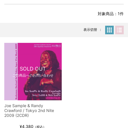
全収録！
*NEW RELEASE (最新約3ヶ月)
2024.6.24
対象商品：1件
スコーピオンズ / 2024年6月15日 リスボン公演 FHD 完全収録！
*NEW RELEASE (最新約3ヶ月)
2024.6.20
マネスキン / 2024年6月9日 ドイツ ROCK AM RING 公演 FHD 完
表示切替
全収録！
*NEW RELEASE (最新約3ヶ月)
2024.6.9
リアム・ギャラガー / 2024年6月1日 英国シェフィールド公演 完
全収録！
*NEW RELEASE (最新約3ヶ月)
2024.6.9
メガデス / 2023年8月4日 ドイツ W.O.A. 公演 FHD 完全収録！
SOLD OUT
*NEW RELEASE (最新約3ヶ月)
2024.6.9
この商品へのお問い合わせ
ユーライア・ヒープ / 2023年8月3日 ドイツ W.O.A. 公演 FHD 完
全収録！
*NEW RELEASE (最新約3ヶ月)
2024.6.9
ジャーニー / 1979年5月8+9日 コロラド州 2公演 SBD 完全収録！
Joe Sample & Randy
*NEW RELEASE (最新約3ヶ月)
2024.11.9
Crawford / Tokyo 2nd Nite
NGHFB / 2024年7月28日 フジロック’24公演 超高音質AI-SBD！
2009 (2CDR)
*NEW RELEASE (最新約3ヶ月)
2024.8.24
¥4,380
（税込）