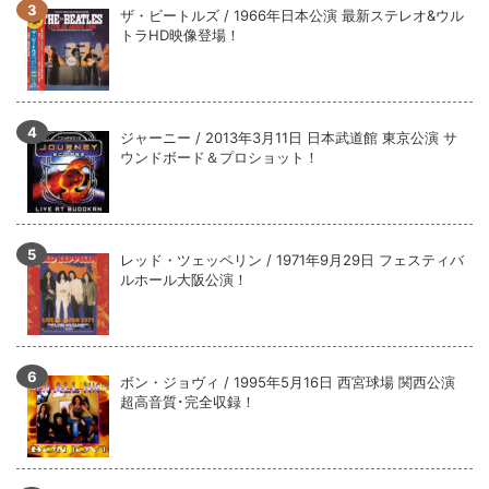
全収録！
ザ・ビートルズ / 1966年日本公演 最新ステレオ&ウル
トラHD映像登場！
*NEW RELEASE (最新約3ヶ月)
2024.6.9
ジャーニー / 1979年5月8+9日 コロラド州 2公演 SBD 完全収録！
ジャーニー / 2013年3月11日 日本武道館 東京公演 サ
ウンドボード＆プロショット！
レッド・ツェッペリン / 1971年9月29日 フェスティバ
ルホール大阪公演！
ボン・ジョヴィ / 1995年5月16日 西宮球場 関西公演
超高音質･完全収録！