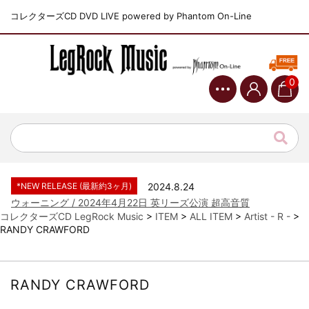
コレクターズCD DVD LIVE powered by Phantom On-Line
0
*NEW RELEASE (最新約3ヶ月)
2024.6.9
ジャーニー / 1979年5月8+9日 コロラド州 2公演 SBD 完全収録！
*NEW RELEASE (最新約3ヶ月)
2024.11.9
NGHFB / 2024年7月28日 フジロック’24公演 超高音質AI-SBD！
*NEW RELEASE (最新約3ヶ月)
2024.8.24
ウォーニング / 2024年4月22日 英リーズ公演 超高音質
IEM+Aud！
コレクターズCD LegRock Music
>
ITEM
>
ALL ITEM
>
Artist - R -
>
RANDY CRAWFORD
*NEW RELEASE (最新約3ヶ月)
2024.6.24
ビリー・ジョエル / 2024年3月24日 100Aniv. 米M.S.G公演 完全
収録！
*NEW RELEASE (最新約3ヶ月)
2024.6.24
RANDY CRAWFORD
リアム・ギャラガー / 2024年6月3日 カーディフ公演 IEM/AUD 完