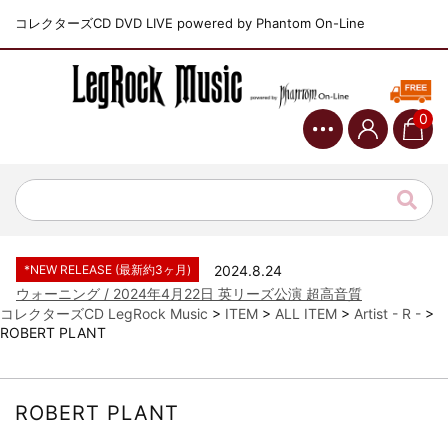
コレクターズCD DVD LIVE powered by Phantom On-Line
0
*NEW RELEASE (最新約3ヶ月)
2024.6.9
ジャーニー / 1979年5月8+9日 コロラド州 2公演 SBD 完全収録！
*NEW RELEASE (最新約3ヶ月)
2024.11.9
NGHFB / 2024年7月28日 フジロック’24公演 超高音質AI-SBD！
*NEW RELEASE (最新約3ヶ月)
2024.8.24
ウォーニング / 2024年4月22日 英リーズ公演 超高音質
IEM+Aud！
コレクターズCD LegRock Music
>
ITEM
>
ALL ITEM
>
Artist - R -
>
ROBERT PLANT
*NEW RELEASE (最新約3ヶ月)
2024.6.24
ビリー・ジョエル / 2024年3月24日 100Aniv. 米M.S.G公演 完全
収録！
*NEW RELEASE (最新約3ヶ月)
2024.6.24
ROBERT PLANT
リアム・ギャラガー / 2024年6月3日 カーディフ公演 IEM/AUD 完