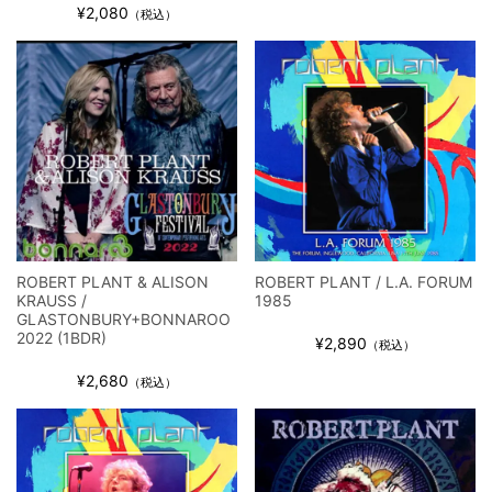
ウォーニング / 2024年4月22日 英リーズ公演 超高音質
¥2,080
（税込）
IEM+Aud！
*NEW RELEASE (最新約3ヶ月)
2024.6.24
ビリー・ジョエル / 2024年3月24日 100Aniv. 米M.S.G公演 完全
収録！
*NEW RELEASE (最新約3ヶ月)
2024.6.24
リアム・ギャラガー / 2024年6月3日 カーディフ公演 IEM/AUD 完
全収録！
*NEW RELEASE (最新約3ヶ月)
2024.6.24
スコーピオンズ / 2024年6月15日 リスボン公演 FHD 完全収録！
*NEW RELEASE (最新約3ヶ月)
2024.6.20
マネスキン / 2024年6月9日 ドイツ ROCK AM RING 公演 FHD 完
ROBERT PLANT & ALISON
ROBERT PLANT / L.A. FORUM
KRAUSS /
1985
全収録！
GLASTONBURY+BONNAROO
*NEW RELEASE (最新約3ヶ月)
2024.6.9
2022 (1BDR)
¥2,890
（税込）
リアム・ギャラガー / 2024年6月1日 英国シェフィールド公演 完
全収録！
¥2,680
（税込）
*NEW RELEASE (最新約3ヶ月)
2024.6.9
メガデス / 2023年8月4日 ドイツ W.O.A. 公演 FHD 完全収録！
*NEW RELEASE (最新約3ヶ月)
2024.6.9
ユーライア・ヒープ / 2023年8月3日 ドイツ W.O.A. 公演 FHD 完