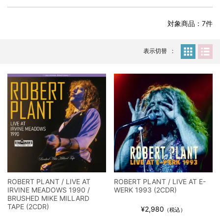
全収録！
*NEW RELEASE (最新約3ヶ月)
2024.6.24
対象商品：7件
スコーピオンズ / 2024年6月15日 リスボン公演 FHD 完全収録！
*NEW RELEASE (最新約3ヶ月)
2024.6.20
マネスキン / 2024年6月9日 ドイツ ROCK AM RING 公演 FHD 完
表示切替
全収録！
*NEW RELEASE (最新約3ヶ月)
2024.6.9
リアム・ギャラガー / 2024年6月1日 英国シェフィールド公演 完
全収録！
*NEW RELEASE (最新約3ヶ月)
2024.6.9
メガデス / 2023年8月4日 ドイツ W.O.A. 公演 FHD 完全収録！
*NEW RELEASE (最新約3ヶ月)
2024.6.9
ユーライア・ヒープ / 2023年8月3日 ドイツ W.O.A. 公演 FHD 完
全収録！
*NEW RELEASE (最新約3ヶ月)
2024.6.9
ジャーニー / 1979年5月8+9日 コロラド州 2公演 SBD 完全収録！
ROBERT PLANT / LIVE AT
ROBERT PLANT / LIVE AT E-
*NEW RELEASE (最新約3ヶ月)
2024.11.9
IRVINE MEADOWS 1990 /
WERK 1993 (2CDR)
NGHFB / 2024年7月28日 フジロック’24公演 超高音質AI-SBD！
BRUSHED MIKE MILLARD
TAPE (2CDR)
¥2,980
*NEW RELEASE (最新約3ヶ月)
2024.8.24
（税込）