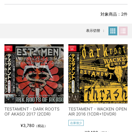
全収録！
*NEW RELEASE (最新約3ヶ月)
2024.6.24
対象商品：2件
スコーピオンズ / 2024年6月15日 リスボン公演 FHD 完全収録！
*NEW RELEASE (最新約3ヶ月)
2024.6.20
マネスキン / 2024年6月9日 ドイツ ROCK AM RING 公演 FHD 完
表示切替
全収録！
*NEW RELEASE (最新約3ヶ月)
2024.6.9
リアム・ギャラガー / 2024年6月1日 英国シェフィールド公演 完
全収録！
*NEW RELEASE (最新約3ヶ月)
2024.6.9
メガデス / 2023年8月4日 ドイツ W.O.A. 公演 FHD 完全収録！
*NEW RELEASE (最新約3ヶ月)
2024.6.9
ユーライア・ヒープ / 2023年8月3日 ドイツ W.O.A. 公演 FHD 完
全収録！
*NEW RELEASE (最新約3ヶ月)
2024.6.9
ジャーニー / 1979年5月8+9日 コロラド州 2公演 SBD 完全収録！
TESTAMENT - DARK ROOTS
TESTAMENT - WACKEN OPEN
*NEW RELEASE (最新約3ヶ月)
2024.11.9
OF AKASO 2017 (2CDR)
AIR 2016 (1CDR+1DVDR)
NGHFB / 2024年7月28日 フジロック’24公演 超高音質AI-SBD！
在庫僅少
¥3,780
*NEW RELEASE (最新約3ヶ月)
2024.8.24
（税込）