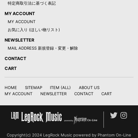
特定商取引法に基づく表記
MY ACCOUNT
MY ACCOUNT
お気に入り (ほしい物リスト)
NEWSLETTER
MAIL ADDRESS 新規登録・変更・解除
CONTACT
CART
HOME
SITEMAP
ITEM (ALL)
ABOUT US
MY ACCOUNT
NEWSLETTER
CONTACT
CART
Copyright(c) 2024 LegRock Music powered by Phantom On-Line