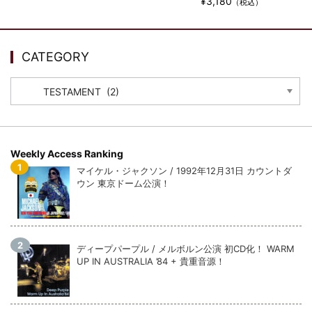
¥3,180
ウォーニング / 2024年4月22日 英リーズ公演 超高音質
（税込）
IEM+Aud！
*NEW RELEASE (最新約3ヶ月)
2024.6.24
ビリー・ジョエル / 2024年3月24日 100Aniv. 米M.S.G公演 完全
CATEGORY
収録！
*NEW RELEASE (最新約3ヶ月)
2024.6.24
CATEGORY
リアム・ギャラガー / 2024年6月3日 カーディフ公演 IEM/AUD 完
全収録！
*NEW RELEASE (最新約3ヶ月)
2024.6.24
スコーピオンズ / 2024年6月15日 リスボン公演 FHD 完全収録！
Weekly Access Ranking
*NEW RELEASE (最新約3ヶ月)
2024.6.20
マイケル・ジャクソン / 1992年12月31日 カウントダ
マネスキン / 2024年6月9日 ドイツ ROCK AM RING 公演 FHD 完
ウン 東京ドーム公演！
全収録！
*NEW RELEASE (最新約3ヶ月)
2024.6.9
リアム・ギャラガー / 2024年6月1日 英国シェフィールド公演 完
全収録！
ディープパープル / メルボルン公演 初CD化！ WARM
*NEW RELEASE (最新約3ヶ月)
2024.6.9
UP IN AUSTRALIA ’84 + 貴重音源！
メガデス / 2023年8月4日 ドイツ W.O.A. 公演 FHD 完全収録！
*NEW RELEASE (最新約3ヶ月)
2024.6.9
ユーライア・ヒープ / 2023年8月3日 ドイツ W.O.A. 公演 FHD 完