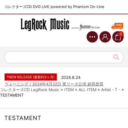
コレクターズCD DVD LIVE powered by Phantom On-Line
0
*NEW RELEASE (最新約3ヶ月)
2024.6.9
ジャーニー / 1979年5月8+9日 コロラド州 2公演 SBD 完全収録！
*NEW RELEASE (最新約3ヶ月)
2024.11.9
NGHFB / 2024年7月28日 フジロック’24公演 超高音質AI-SBD！
*NEW RELEASE (最新約3ヶ月)
2024.8.24
ウォーニング / 2024年4月22日 英リーズ公演 超高音質
IEM+Aud！
コレクターズCD LegRock Music
>
ITEM
>
ALL ITEM
>
Artist - T -
>
TESTAMENT
*NEW RELEASE (最新約3ヶ月)
2024.6.24
ビリー・ジョエル / 2024年3月24日 100Aniv. 米M.S.G公演 完全
収録！
*NEW RELEASE (最新約3ヶ月)
2024.6.24
TESTAMENT
リアム・ギャラガー / 2024年6月3日 カーディフ公演 IEM/AUD 完