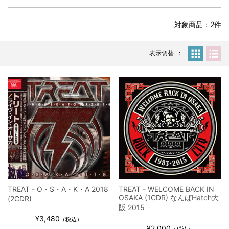
スコーピオンズ / 2024年6月15日 リスボン公演 FHD 完全収録！
*NEW RELEASE (最新約3ヶ月)
2024.6.20
対象商品：2件
マネスキン / 2024年6月9日 ドイツ ROCK AM RING 公演 FHD 完
全収録！
*NEW RELEASE (最新約3ヶ月)
2024.6.9
表示切替
リアム・ギャラガー / 2024年6月1日 英国シェフィールド公演 完
全収録！
*NEW RELEASE (最新約3ヶ月)
2024.6.9
メガデス / 2023年8月4日 ドイツ W.O.A. 公演 FHD 完全収録！
*NEW RELEASE (最新約3ヶ月)
2024.6.9
ユーライア・ヒープ / 2023年8月3日 ドイツ W.O.A. 公演 FHD 完
全収録！
*NEW RELEASE (最新約3ヶ月)
2024.6.9
ジャーニー / 1979年5月8+9日 コロラド州 2公演 SBD 完全収録！
*NEW RELEASE (最新約3ヶ月)
2024.11.9
NGHFB / 2024年7月28日 フジロック’24公演 超高音質AI-SBD！
TREAT - O・S・A・K・A 2018
TREAT - WELCOME BACK IN
*NEW RELEASE (最新約3ヶ月)
2024.8.24
OSAKA (1CDR) なんばHatch大
(2CDR)
ウォーニング / 2024年4月22日 英リーズ公演 超高音質
阪 2015
IEM+Aud！
¥3,480
（税込）
*NEW RELEASE (最新約3ヶ月)
2024.6.24
¥2,000
（税込）