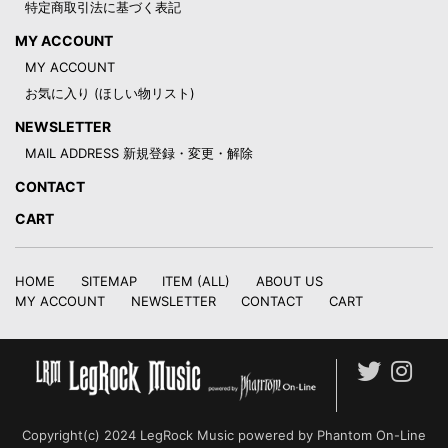
特定商取引法に基づく表記
MY ACCOUNT
MY ACCOUNT
お気に入り (ほしい物リスト)
NEWSLETTER
MAIL ADDRESS 新規登録・変更・解除
CONTACT
CART
HOME
SITEMAP
ITEM (ALL)
ABOUT US
MY ACCOUNT
NEWSLETTER
CONTACT
CART
Copyright(c) 2024 LegRock Music powered by Phantom On-Line