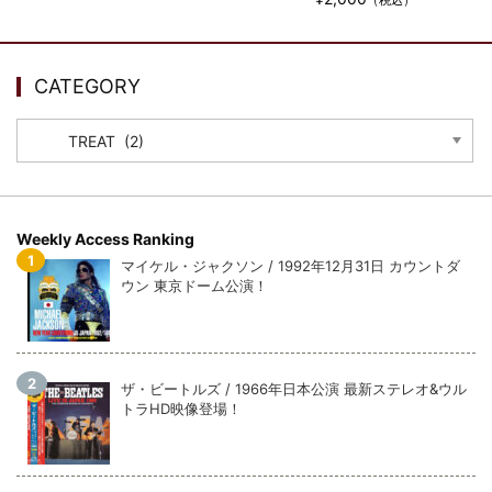
ビリー・ジョエル / 2024年3月24日 100Aniv. 米M.S.G公演 完全
収録！
*NEW RELEASE (最新約3ヶ月)
2024.6.24
CATEGORY
リアム・ギャラガー / 2024年6月3日 カーディフ公演 IEM/AUD 完
全収録！
CATEGORY
*NEW RELEASE (最新約3ヶ月)
2024.6.24
スコーピオンズ / 2024年6月15日 リスボン公演 FHD 完全収録！
*NEW RELEASE (最新約3ヶ月)
2024.6.20
マネスキン / 2024年6月9日 ドイツ ROCK AM RING 公演 FHD 完
Weekly Access Ranking
全収録！
マイケル・ジャクソン / 1992年12月31日 カウントダ
*NEW RELEASE (最新約3ヶ月)
2024.6.9
ウン 東京ドーム公演！
リアム・ギャラガー / 2024年6月1日 英国シェフィールド公演 完
全収録！
*NEW RELEASE (最新約3ヶ月)
2024.6.9
メガデス / 2023年8月4日 ドイツ W.O.A. 公演 FHD 完全収録！
ザ・ビートルズ / 1966年日本公演 最新ステレオ&ウル
*NEW RELEASE (最新約3ヶ月)
2024.6.9
トラHD映像登場！
ユーライア・ヒープ / 2023年8月3日 ドイツ W.O.A. 公演 FHD 完
全収録！
*NEW RELEASE (最新約3ヶ月)
2024.6.9