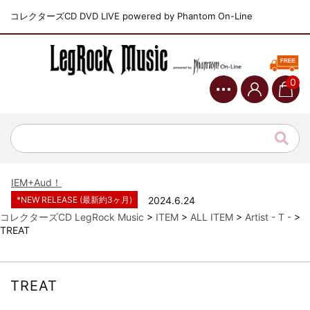
コレクターズCD DVD LIVE powered by Phantom On-Line
0
*NEW RELEASE (最新約3ヶ月)
2024.6.9
ジャーニー / 1979年5月8+9日 コロラド州 2公演 SBD 完全収録！
*NEW RELEASE (最新約3ヶ月)
2024.11.9
NGHFB / 2024年7月28日 フジロック’24公演 超高音質AI-SBD！
*NEW RELEASE (最新約3ヶ月)
2024.8.24
ウォーニング / 2024年4月22日 英リーズ公演 超高音質
IEM+Aud！
*NEW RELEASE (最新約3ヶ月)
2024.6.24
ビリー・ジョエル / 2024年3月24日 100Aniv. 米M.S.G公演 完全
コレクターズCD LegRock Music
>
ITEM
>
ALL ITEM
>
Artist - T -
>
収録！
TREAT
*NEW RELEASE (最新約3ヶ月)
2024.6.24
リアム・ギャラガー / 2024年6月3日 カーディフ公演 IEM/AUD 完
全収録！
TREAT
*NEW RELEASE (最新約3ヶ月)
2024.6.24