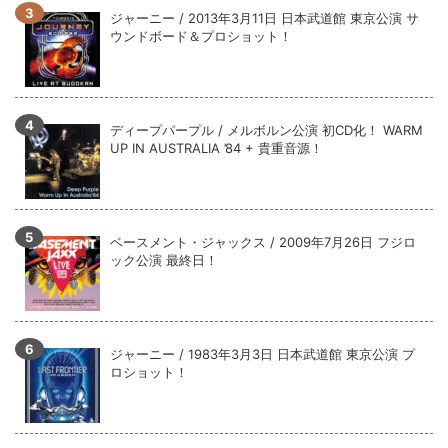
ジャーニー / 1979年5月8+9日 コロラド州 2公演 SBD 完全収録！
ジャーニー / 2013年3月11日 日本武道館 東京公演 サ
ウンドボード＆プロショット！
ディープパープル / メルボルン公演 初CD化！ WARM
UP IN AUSTRALIA ’84 + 貴重音源！
ベースメント・ジャックス / 2009年7月26日 フジロ
ック公演 最終日！
ジャーニー / 1983年3月3日 日本武道館 東京公演 プ
ロショット！