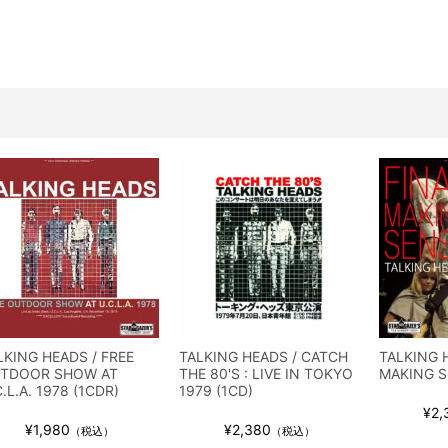
ス / 2023年8月4日 ドイツ W.O.A. 公演 FHD 完全収録！
イア・ヒープ / 2023年8月3日 ドイツ W.O.A. 公演 FHD 完全収録！
ニー / 1979年5月8+9日 コロラド州 2公演 SBD 完全収録！
FB / 2024年7月28日 フジロック’24公演 超高音質AI-SBD！
ーニング / 2024年4月22日 英リーズ公演 超高音質IEM+Aud！
ー・ジョエル / 2024年3月24日 100Aniv. 米M.S.G公演 完全収録！
/ 2024年6月3日 カーディフ公演 IEM/AUD 完全収録！
ーピオンズ / 2024年6月15日 リスボン公演 FHD 完全収録！
スキン / 2024年6月9日 ドイツ ROCK AM RING 公演 FHD 完全収録！
・ギャラガー / 2024年6月1日 英国シェフィールド公演 完全収録！
ス / 2023年8月4日 ドイツ W.O.A. 公演 FHD 完全収録！
イア・ヒープ / 2023年8月3日 ドイツ W.O.A. 公演 FHD 完全収録！
LKING HEADS / FREE
TALKING HEADS / CATCH
TALKING 
ニー / 1979年5月8+9日 コロラド州 2公演 SBD 完全収録！
TDOOR SHOW AT
THE 80'S : LIVE IN TOKYO
MAKING S
.L.A. 1978 (1CDR)
1979 (1CD)
¥2,
¥1,980
¥2,380
（税込）
（税込）