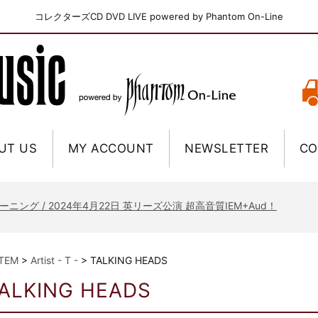
コレクターズCD DVD LIVE powered by Phantom On-Line
UT US
MY ACCOUNT
NEWSLETTER
CO
ニー / 1979年5月8+9日 コロラド州 2公演 SBD 完全収録！
FB / 2024年7月28日 フジロック’24公演 超高音質AI-SBD！
ーニング / 2024年4月22日 英リーズ公演 超高音質IEM+Aud！
ー・ジョエル / 2024年3月24日 100Aniv. 米M.S.G公演 完全収録！
/ 2024年6月3日 カーディフ公演 IEM/AUD 完全収録！
ITEM
>
Artist - T -
>
TALKING HEADS
ーピオンズ / 2024年6月15日 リスボン公演 FHD 完全収録！
ALKING HEADS
スキン / 2024年6月9日 ドイツ ROCK AM RING 公演 FHD 完全収録！
・ギャラガー / 2024年6月1日 英国シェフィールド公演 完全収録！