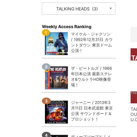
CATEGORY
メガデ
*NEW RELEASE (最新約3ヶ月)
2024.6.9
ユーラ
*NEW RELEASE (最新約3ヶ月)
2024.6.9
ジャー
*NEW RELEASE (最新約3ヶ月)
2024.6.9
Weekly Access Ranking
NGH
*NEW RELEASE (最新約3ヶ月)
2024.11.9
マイケル・ジャクソン
/ 1992年12月31日 カウ
ウォ
*NEW RELEASE (最新約3ヶ月)
2024.8.24
ントダウン 東京ドーム
ビリ
*NEW RELEASE (最新約3ヶ月)
2024.6.24
公演！
*NEW RELEASE (最新約3ヶ月)
2024.6.24
リアム・ギャラガー 
ザ・ビートルズ / 1966
スコ
*NEW RELEASE (最新約3ヶ月)
2024.6.24
年日本公演 最新ステレ
マネ
オ&ウルトラHD映像登
*NEW RELEASE (最新約3ヶ月)
2024.6.20
場！
リアム
*NEW RELEASE (最新約3ヶ月)
2024.6.9
メガデ
*NEW RELEASE (最新約3ヶ月)
2024.6.9
ジャーニー / 2013年3
ユーラ
*NEW RELEASE (最新約3ヶ月)
2024.6.9
月11日 日本武道館 東京
TA
ジャー
*NEW RELEASE (最新約3ヶ月)
2024.6.9
公演 サウンドボード＆
OU
プロショット！
U.C
ディープパープル / メ