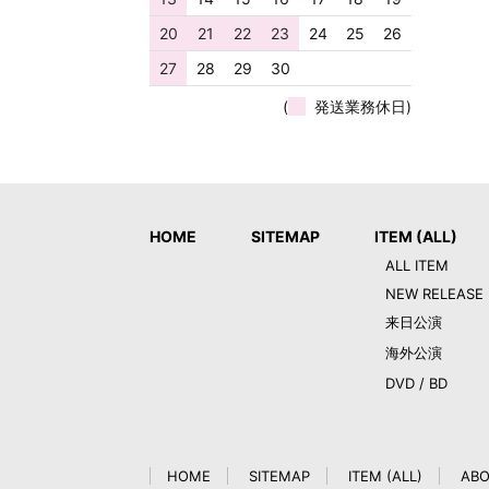
20
21
22
23
24
25
26
27
28
29
30
(
発送業務休日)
HOME
SITEMAP
ITEM (ALL)
ALL ITEM
NEW RELEASE
来日公演
海外公演
DVD / BD
HOME
SITEMAP
ITEM (ALL)
ABO