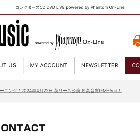
コレクターズCD DVD LIVE powered by Phantom On-Line
UT US
MY ACCOUNT
NEWSLETTER
CO
ニー / 1979年5月8+9日 コロラド州 2公演 SBD 完全収録！
FB / 2024年7月28日 フジロック’24公演 超高音質AI-SBD！
ーニング / 2024年4月22日 英リーズ公演 超高音質IEM+Aud！
ー・ジョエル / 2024年3月24日 100Aniv. 米M.S.G公演 完全収録！
/ 2024年6月3日 カーディフ公演 IEM/AUD 完全収録！
ーピオンズ / 2024年6月15日 リスボン公演 FHD 完全収録！
CONTACT
スキン / 2024年6月9日 ドイツ ROCK AM RING 公演 FHD 完全収録！
・ギャラガー / 2024年6月1日 英国シェフィールド公演 完全収録！