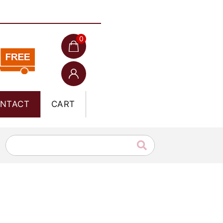
0
NTACT
CART