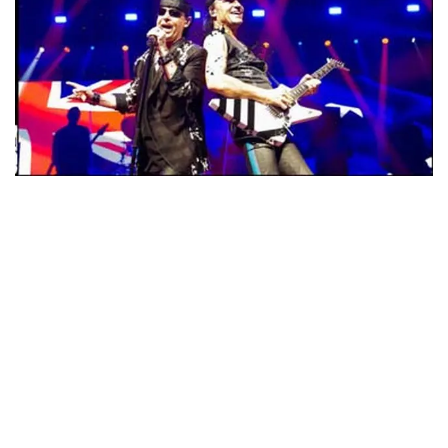
ウォーニング / 2024年4月22日 英リーズ公演 超高音質
IEM+Aud！
*NEW RELEASE (最新約3ヶ月)
2024.6.24
ビリー・ジョエル / 2024年3月24日 100Aniv. 米M.S.G公演 完全
収録！
*NEW RELEASE (最新約3ヶ月)
2024.6.24
リアム・ギャラガー / 2024年6月3日 カーディフ公演 IEM/AUD 完
全収録！
*NEW RELEASE (最新約3ヶ月)
2024.6.24
スコーピオンズ / 2024年6月15日 リスボン公演 FHD 完全収録！
*NEW RELEASE (最新約3ヶ月)
2024.6.20
マネスキン / 2024年6月9日 ドイツ ROCK AM RING 公演 FHD 完
全収録！
*NEW RELEASE (最新約3ヶ月)
2024.6.9
リアム・ギャラガー / 2024年6月1日 英国シェフィールド公演 完
全収録！
*NEW RELEASE (最新約3ヶ月)
2024.6.9
メガデス / 2023年8月4日 ドイツ W.O.A. 公演 FHD 完全収録！
*NEW RELEASE (最新約3ヶ月)
2024.6.9
ユーライア・ヒープ / 2023年8月3日 ドイツ W.O.A. 公演 FHD 完