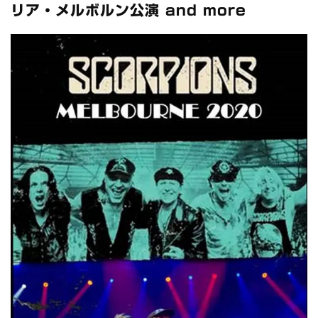
全収録！
リア・メルボルン公演 and more
*NEW RELEASE (最新約3ヶ月)
2024.6.24
スコーピオンズ / 2024年6月15日 リスボン公演 FHD 完全収録！
*NEW RELEASE (最新約3ヶ月)
2024.6.20
マネスキン / 2024年6月9日 ドイツ ROCK AM RING 公演 FHD 完
全収録！
*NEW RELEASE (最新約3ヶ月)
2024.6.9
リアム・ギャラガー / 2024年6月1日 英国シェフィールド公演 完
全収録！
*NEW RELEASE (最新約3ヶ月)
2024.6.9
メガデス / 2023年8月4日 ドイツ W.O.A. 公演 FHD 完全収録！
*NEW RELEASE (最新約3ヶ月)
2024.6.9
ユーライア・ヒープ / 2023年8月3日 ドイツ W.O.A. 公演 FHD 完
全収録！
*NEW RELEASE (最新約3ヶ月)
2024.6.9
ジャーニー / 1979年5月8+9日 コロラド州 2公演 SBD 完全収録！
*NEW RELEASE (最新約3ヶ月)
2024.11.9
NGHFB / 2024年7月28日 フジロック’24公演 超高音質AI-SBD！
*NEW RELEASE (最新約3ヶ月)
2024.8.24