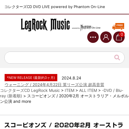
コレクターズCD DVD LIVE powered by Phantom On-Line
0
*NEW RELEASE (最新約3ヶ月)
2024.6.9
ジャーニー / 1979年5月8+9日 コロラド州 2公演 SBD 完全収録！
*NEW RELEASE (最新約3ヶ月)
2024.11.9
NGHFB / 2024年7月28日 フジロック’24公演 超高音質AI-SBD！
*NEW RELEASE (最新約3ヶ月)
2024.8.24
ウォーニング / 2024年4月22日 英リーズ公演 超高音質
IEM+Aud！
コレクターズCD LegRock Music
>
ITEM
>
ALL ITEM
>
-DVD / Blu-
ray (新着順)
>
スコーピオンズ / 2020年2月 オーストラリア・メルボル
*NEW RELEASE (最新約3ヶ月)
2024.6.24
ン公演 and more
ビリー・ジョエル / 2024年3月24日 100Aniv. 米M.S.G公演 完全
収録！
*NEW RELEASE (最新約3ヶ月)
2024.6.24
リアム・ギャラガー / 2024年6月3日 カーディフ公演 IEM/AUD 完
スコーピオンズ / 2020年2月 オーストラ