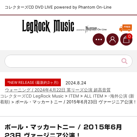
コレクターズCD DVD LIVE powered by Phantom On-Line
0
*NEW RELEASE (最新約3ヶ月)
2024.6.9
ジャーニー / 1979年5月8+9日 コロラド州 2公演 SBD 完全収録！
*NEW RELEASE (最新約3ヶ月)
2024.11.9
NGHFB / 2024年7月28日 フジロック’24公演 超高音質AI-SBD！
*NEW RELEASE (最新約3ヶ月)
2024.8.24
ウォーニング / 2024年4月22日 英リーズ公演 超高音質
IEM+Aud！
*NEW RELEASE (最新約3ヶ月)
2024.6.24
コレクターズCD LegRock Music
>
ITEM
>
ALL ITEM
>
-海外公演 (新
ビリー・ジョエル / 2024年3月24日 100Aniv. 米M.S.G公演 完全
着順)
>
ポール・マッカートニー / 2015年6月23日 ヴァージニア公演！
収録！
*NEW RELEASE (最新約3ヶ月)
2024.6.24
リアム・ギャラガー / 2024年6月3日 カーディフ公演 IEM/AUD 完
全収録！
ポール・マッカートニー / 2015年6月
*NEW RELEASE (最新約3ヶ月)
2024.6.24
23日 ヴァージニア公演！