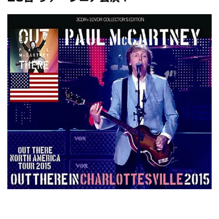
スコーピオンズ / 2024年6月15日 リスボン公演 FHD 完全収録！
*NEW RELEASE (最新約3ヶ月)
2024.6.20
マネスキン / 2024年6月9日 ドイツ ROCK AM RING 公演 FHD 完
全収録！
*NEW RELEASE (最新約3ヶ月)
2024.6.9
リアム・ギャラガー / 2024年6月1日 英国シェフィールド公演 完
全収録！
*NEW RELEASE (最新約3ヶ月)
2024.6.9
メガデス / 2023年8月4日 ドイツ W.O.A. 公演 FHD 完全収録！
*NEW RELEASE (最新約3ヶ月)
2024.6.9
ユーライア・ヒープ / 2023年8月3日 ドイツ W.O.A. 公演 FHD 完
全収録！
*NEW RELEASE (最新約3ヶ月)
2024.6.9
ジャーニー / 1979年5月8+9日 コロラド州 2公演 SBD 完全収録！
*NEW RELEASE (最新約3ヶ月)
2024.11.9
NGHFB / 2024年7月28日 フジロック’24公演 超高音質AI-SBD！
*NEW RELEASE (最新約3ヶ月)
2024.8.24
ウォーニング / 2024年4月22日 英リーズ公演 超高音質
IEM+Aud！
*NEW RELEASE (最新約3ヶ月)