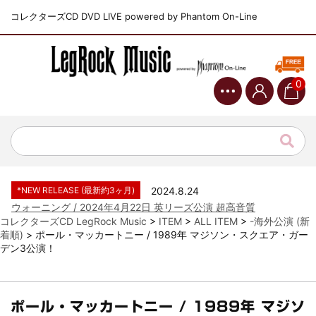
コレクターズCD DVD LIVE powered by Phantom On-Line
0
*NEW RELEASE (最新約3ヶ月)
2024.6.9
ジャーニー / 1979年5月8+9日 コロラド州 2公演 SBD 完全収録！
*NEW RELEASE (最新約3ヶ月)
2024.11.9
NGHFB / 2024年7月28日 フジロック’24公演 超高音質AI-SBD！
*NEW RELEASE (最新約3ヶ月)
2024.8.24
ウォーニング / 2024年4月22日 英リーズ公演 超高音質
IEM+Aud！
コレクターズCD LegRock Music
>
ITEM
>
ALL ITEM
>
-海外公演 (新
着順)
>
ポール・マッカートニー / 1989年 マジソン・スクエア・ガー
*NEW RELEASE (最新約3ヶ月)
2024.6.24
デン3公演！
ビリー・ジョエル / 2024年3月24日 100Aniv. 米M.S.G公演 完全
収録！
*NEW RELEASE (最新約3ヶ月)
2024.6.24
リアム・ギャラガー / 2024年6月3日 カーディフ公演 IEM/AUD 完
ポール・マッカートニー / 1989年 マジソ