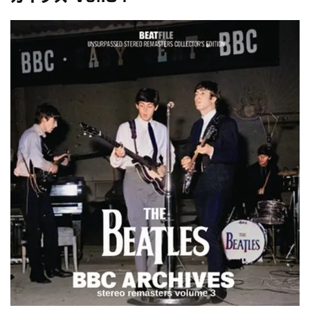
全収録！
*NEW RELEASE (最新約3ヶ月)
2024.6.24
スコーピオンズ / 2024年6月15日 リスボン公演 FHD 完全収録！
*NEW RELEASE (最新約3ヶ月)
2024.6.20
マネスキン / 2024年6月9日 ドイツ ROCK AM RING 公演 FHD 完
全収録！
*NEW RELEASE (最新約3ヶ月)
2024.6.9
リアム・ギャラガー / 2024年6月1日 英国シェフィールド公演 完
全収録！
*NEW RELEASE (最新約3ヶ月)
2024.6.9
メガデス / 2023年8月4日 ドイツ W.O.A. 公演 FHD 完全収録！
*NEW RELEASE (最新約3ヶ月)
2024.6.9
ユーライア・ヒープ / 2023年8月3日 ドイツ W.O.A. 公演 FHD 完
全収録！
*NEW RELEASE (最新約3ヶ月)
2024.6.9
ジャーニー / 1979年5月8+9日 コロラド州 2公演 SBD 完全収録！
*NEW RELEASE (最新約3ヶ月)
2024.11.9
NGHFB / 2024年7月28日 フジロック’24公演 超高音質AI-SBD！
*NEW RELEASE (最新約3ヶ月)
2024.8.24