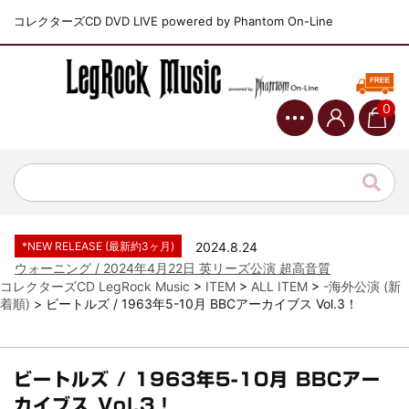
コレクターズCD DVD LIVE powered by Phantom On-Line
0
*NEW RELEASE (最新約3ヶ月)
2024.6.9
ジャーニー / 1979年5月8+9日 コロラド州 2公演 SBD 完全収録！
*NEW RELEASE (最新約3ヶ月)
2024.11.9
NGHFB / 2024年7月28日 フジロック’24公演 超高音質AI-SBD！
*NEW RELEASE (最新約3ヶ月)
2024.8.24
ウォーニング / 2024年4月22日 英リーズ公演 超高音質
IEM+Aud！
コレクターズCD LegRock Music
>
ITEM
>
ALL ITEM
>
-海外公演 (新
着順)
>
ビートルズ / 1963年5-10月 BBCアーカイブス Vol.3！
*NEW RELEASE (最新約3ヶ月)
2024.6.24
ビリー・ジョエル / 2024年3月24日 100Aniv. 米M.S.G公演 完全
収録！
*NEW RELEASE (最新約3ヶ月)
2024.6.24
ビートルズ / 1963年5-10月 BBCアー
リアム・ギャラガー / 2024年6月3日 カーディフ公演 IEM/AUD 完
カイブス Vol.3！