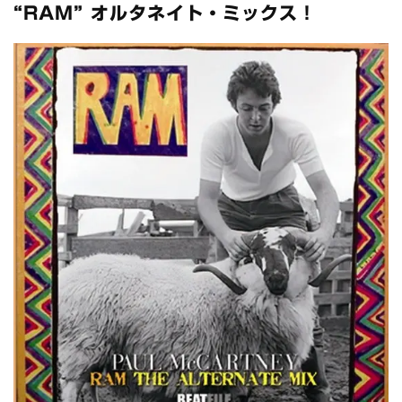
全収録！
“RAM” オルタネイト・ミックス！
*NEW RELEASE (最新約3ヶ月)
2024.6.24
スコーピオンズ / 2024年6月15日 リスボン公演 FHD 完全収録！
*NEW RELEASE (最新約3ヶ月)
2024.6.20
マネスキン / 2024年6月9日 ドイツ ROCK AM RING 公演 FHD 完
全収録！
*NEW RELEASE (最新約3ヶ月)
2024.6.9
リアム・ギャラガー / 2024年6月1日 英国シェフィールド公演 完
全収録！
*NEW RELEASE (最新約3ヶ月)
2024.6.9
メガデス / 2023年8月4日 ドイツ W.O.A. 公演 FHD 完全収録！
*NEW RELEASE (最新約3ヶ月)
2024.6.9
ユーライア・ヒープ / 2023年8月3日 ドイツ W.O.A. 公演 FHD 完
全収録！
*NEW RELEASE (最新約3ヶ月)
2024.6.9
ジャーニー / 1979年5月8+9日 コロラド州 2公演 SBD 完全収録！
*NEW RELEASE (最新約3ヶ月)
2024.11.9
NGHFB / 2024年7月28日 フジロック’24公演 超高音質AI-SBD！
*NEW RELEASE (最新約3ヶ月)
2024.8.24