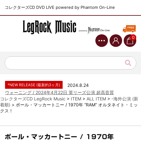
コレクターズCD DVD LIVE powered by Phantom On-Line
0
*NEW RELEASE (最新約3ヶ月)
2024.6.9
ジャーニー / 1979年5月8+9日 コロラド州 2公演 SBD 完全収録！
*NEW RELEASE (最新約3ヶ月)
2024.11.9
NGHFB / 2024年7月28日 フジロック’24公演 超高音質AI-SBD！
*NEW RELEASE (最新約3ヶ月)
2024.8.24
ウォーニング / 2024年4月22日 英リーズ公演 超高音質
IEM+Aud！
コレクターズCD LegRock Music
>
ITEM
>
ALL ITEM
>
-海外公演 (新
着順)
>
ポール・マッカートニー / 1970年 “RAM” オルタネイト・ミッ
*NEW RELEASE (最新約3ヶ月)
2024.6.24
クス！
ビリー・ジョエル / 2024年3月24日 100Aniv. 米M.S.G公演 完全
収録！
*NEW RELEASE (最新約3ヶ月)
2024.6.24
リアム・ギャラガー / 2024年6月3日 カーディフ公演 IEM/AUD 完
ポール・マッカートニー / 1970年