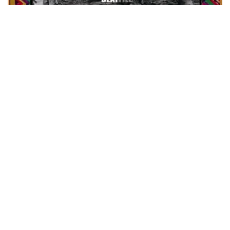
ウォーニング / 2024年4月22日 英リーズ公演 超高音質
IEM+Aud！
*NEW RELEASE (最新約3ヶ月)
2024.6.24
ビリー・ジョエル / 2024年3月24日 100Aniv. 米M.S.G公演 完全
収録！
*NEW RELEASE (最新約3ヶ月)
2024.6.24
リアム・ギャラガー / 2024年6月3日 カーディフ公演 IEM/AUD 完
全収録！
*NEW RELEASE (最新約3ヶ月)
2024.6.24
スコーピオンズ / 2024年6月15日 リスボン公演 FHD 完全収録！
*NEW RELEASE (最新約3ヶ月)
2024.6.20
マネスキン / 2024年6月9日 ドイツ ROCK AM RING 公演 FHD 完
全収録！
*NEW RELEASE (最新約3ヶ月)
2024.6.9
リアム・ギャラガー / 2024年6月1日 英国シェフィールド公演 完
全収録！
*NEW RELEASE (最新約3ヶ月)
2024.6.9
メガデス / 2023年8月4日 ドイツ W.O.A. 公演 FHD 完全収録！
*NEW RELEASE (最新約3ヶ月)
2024.6.9
ユーライア・ヒープ / 2023年8月3日 ドイツ W.O.A. 公演 FHD 完