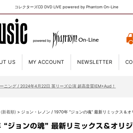
コレクターズCD DVD LIVE powered by Phantom On-Line
UT US
MY ACCOUNT
NEWSLETTER
CO
ニー / 1979年5月8+9日 コロラド州 2公演 SBD 完全収録！
FB / 2024年7月28日 フジロック’24公演 超高音質AI-SBD！
ーニング / 2024年4月22日 英リーズ公演 超高音質IEM+Aud！
ー・ジョエル / 2024年3月24日 100Aniv. 米M.S.G公演 完全収録！
/ 2024年6月3日 カーディフ公演 IEM/AUD 完全収録！
 (新着順)
>
ジョン・レノン / 1970年 “ジョンの魂” 最新リミックス＆
ーピオンズ / 2024年6月15日 リスボン公演 FHD 完全収録！
スキン / 2024年6月9日 ドイツ ROCK AM RING 公演 FHD 完全収録！
年 “ジョンの魂” 最新リミックス＆オリ
・ギャラガー / 2024年6月1日 英国シェフィールド公演 完全収録！