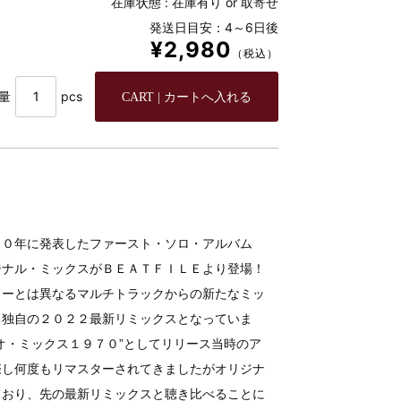
在庫状態 :
在庫有り or 取寄せ
発送日目安：4～6日後
¥2,980
（税込）
量
pcs
７０年に発表したファースト・ソロ・アルバム
ジナル・ミックスがＢＥＡＴＦＩＬＥより登場！
ターとは異なるマルチトラックからの新たなミッ
る独自の２０２２最新リミックスとなっていま
オ・ミックス１９７０”としてリリース当時のア
際し何度もリマスターされてきましたがオリジナ
ており、先の最新リミックスと聴き比べることに