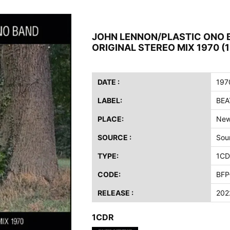
ス / 2023年8月4日 ドイツ W.O.A. 公演 FHD 完全収録！
イア・ヒープ / 2023年8月3日 ドイツ W.O.A. 公演 FHD 完全収録！
JOHN LENNON/PLASTIC ONO B
ニー / 1979年5月8+9日 コロラド州 2公演 SBD 完全収録！
ORIGINAL STEREO MIX 1970 (
FB / 2024年7月28日 フジロック’24公演 超高音質AI-SBD！
ーニング / 2024年4月22日 英リーズ公演 超高音質IEM+Aud！
ー・ジョエル / 2024年3月24日 100Aniv. 米M.S.G公演 完全収録！
DATE :
197
LABEL:
BEA
/ 2024年6月3日 カーディフ公演 IEM/AUD 完全収録！
ーピオンズ / 2024年6月15日 リスボン公演 FHD 完全収録！
PLACE:
New
スキン / 2024年6月9日 ドイツ ROCK AM RING 公演 FHD 完全収録！
SOURCE :
Sou
・ギャラガー / 2024年6月1日 英国シェフィールド公演 完全収録！
TYPE:
1CD
ス / 2023年8月4日 ドイツ W.O.A. 公演 FHD 完全収録！
イア・ヒープ / 2023年8月3日 ドイツ W.O.A. 公演 FHD 完全収録！
CODE:
BFP
ニー / 1979年5月8+9日 コロラド州 2公演 SBD 完全収録！
RELEASE :
202
1CDR