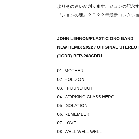
よりその違いが判ります。ジョンの記念
『ジョンの魂』２０２２年最新コレクシ
JOHN LENNON/PLASTIC ONO BAND –
NEW REMIX 2022 / ORIGINAL STEREO 
(1CDR) BFP-208CDR1
01. MOTHER
02. HOLD ON
03. I FOUND OUT
04. WORKING CLASS HERO
05. ISOLATION
06. REMEMBER
07. LOVE
08. WELL WELL WELL