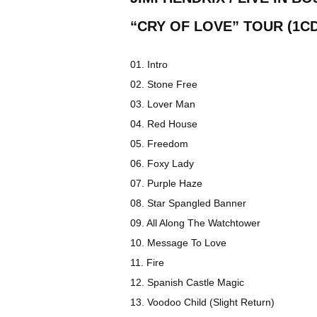
“CRY OF LOVE” TOUR (1CD
01. Intro
02. Stone Free
03. Lover Man
04. Red House
05. Freedom
06. Foxy Lady
07. Purple Haze
08. Star Spangled Banner
09. All Along The Watchtower
10. Message To Love
11. Fire
12. Spanish Castle Magic
13. Voodoo Child (Slight Return)