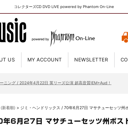
コレクターズCD DVD LIVE powered by Phantom On-Line
UT US
MY ACCOUNT
NEWSLETTER
CO
ニー / 1979年5月8+9日 コロラド州 2公演 SBD 完全収録！
FB / 2024年7月28日 フジロック’24公演 超高音質AI-SBD！
ーニング / 2024年4月22日 英リーズ公演 超高音質IEM+Aud！
ー・ジョエル / 2024年3月24日 100Aniv. 米M.S.G公演 完全収録！
/ 2024年6月3日 カーディフ公演 IEM/AUD 完全収録！
 (新着順)
>
ジミ・ヘンドリックス / 70年6月27日 マサチューセッツ
ーピオンズ / 2024年6月15日 リスボン公演 FHD 完全収録！
スキン / 2024年6月9日 ドイツ ROCK AM RING 公演 FHD 完全収録！
70年6月27日 マサチューセッツ州ボス
・ギャラガー / 2024年6月1日 英国シェフィールド公演 完全収録！