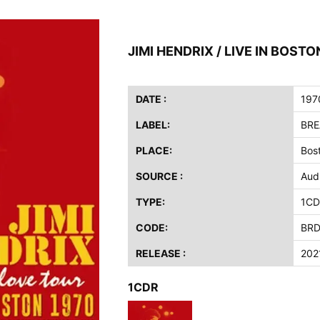
ス / 2023年8月4日 ドイツ W.O.A. 公演 FHD 完全収録！
イア・ヒープ / 2023年8月3日 ドイツ W.O.A. 公演 FHD 完全収録！
JIMI HENDRIX / LIVE IN BOST
ニー / 1979年5月8+9日 コロラド州 2公演 SBD 完全収録！
FB / 2024年7月28日 フジロック’24公演 超高音質AI-SBD！
ーニング / 2024年4月22日 英リーズ公演 超高音質IEM+Aud！
DATE :
197
ー・ジョエル / 2024年3月24日 100Aniv. 米M.S.G公演 完全収録！
LABEL:
BR
/ 2024年6月3日 カーディフ公演 IEM/AUD 完全収録！
PLACE:
Bos
ーピオンズ / 2024年6月15日 リスボン公演 FHD 完全収録！
SOURCE :
Aud
スキン / 2024年6月9日 ドイツ ROCK AM RING 公演 FHD 完全収録！
TYPE:
1CD
・ギャラガー / 2024年6月1日 英国シェフィールド公演 完全収録！
ス / 2023年8月4日 ドイツ W.O.A. 公演 FHD 完全収録！
CODE:
BRD
イア・ヒープ / 2023年8月3日 ドイツ W.O.A. 公演 FHD 完全収録！
RELEASE :
202
ニー / 1979年5月8+9日 コロラド州 2公演 SBD 完全収録！
1CDR