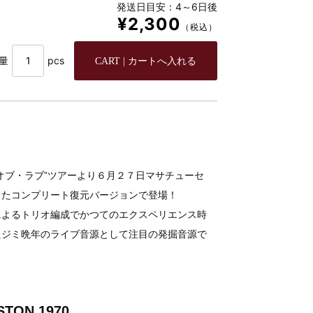
発送日目安：4～6日後
¥2,300
（税込）
量
pcs
オブ・ラブ”ツアーより６月２７日マサチューセ
したコンプリート復元バージョンで登場！
によるトリオ編成でかつてのエクスペリエンス時
たジミ晩年のライブ音源として注目の発掘音源で
OSTON 1970