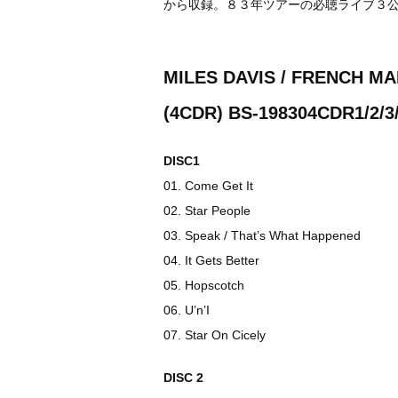
から収録。８３年ツアーの必聴ライブ３
MILES DAVIS / FRENCH MA
(4CDR) BS-198304CDR1/2/3
DISC1
01. Come Get It
02. Star People
03. Speak / That’s What Happened
04. It Gets Better
05. Hopscotch
06. U’n’I
07. Star On Cicely
DISC 2