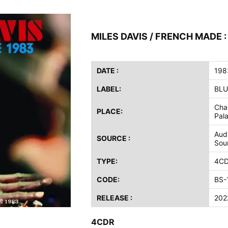
ス / 2023年8月4日 ドイツ W.O.A. 公演 FHD 完全収録！
イア・ヒープ / 2023年8月3日 ドイツ W.O.A. 公演 FHD 完全収録！
MILES DAVIS / FRENCH MADE :
ニー / 1979年5月8+9日 コロラド州 2公演 SBD 完全収録！
FB / 2024年7月28日 フジロック’24公演 超高音質AI-SBD！
ーニング / 2024年4月22日 英リーズ公演 超高音質IEM+Aud！
DATE :
198
ー・ジョエル / 2024年3月24日 100Aniv. 米M.S.G公演 完全収録！
LABEL:
BL
/ 2024年6月3日 カーディフ公演 IEM/AUD 完全収録！
Chap
PLACE:
Pala
ーピオンズ / 2024年6月15日 リスボン公演 FHD 完全収録！
スキン / 2024年6月9日 ドイツ ROCK AM RING 公演 FHD 完全収録！
Aud
SOURCE :
Sou
・ギャラガー / 2024年6月1日 英国シェフィールド公演 完全収録！
ス / 2023年8月4日 ドイツ W.O.A. 公演 FHD 完全収録！
TYPE:
4C
イア・ヒープ / 2023年8月3日 ドイツ W.O.A. 公演 FHD 完全収録！
CODE:
BS-
ニー / 1979年5月8+9日 コロラド州 2公演 SBD 完全収録！
RELEASE :
202
4CDR