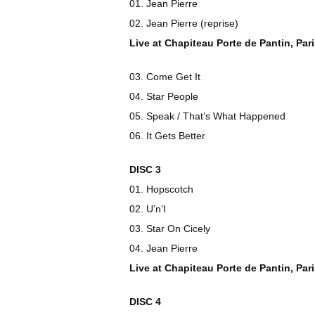
01. Jean Pierre
02. Jean Pierre (reprise)
Live at Chapiteau Porte de Pantin, Pari
03. Come Get It
04. Star People
05. Speak / That’s What Happened
06. It Gets Better
DISC 3
01. Hopscotch
02. U’n’I
03. Star On Cicely
04. Jean Pierre
Live at Chapiteau Porte de Pantin, Pari
DISC 4