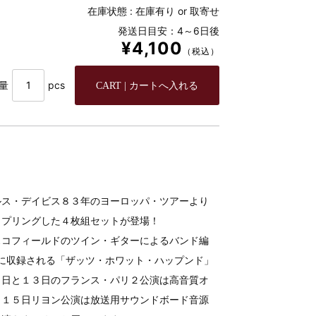
在庫状態 :
在庫有り or 取寄せ
発送日目安：4～6日後
¥4,100
（税込）
量
pcs
ルス・デイビス８３年のヨーロッパ・ツアーより
ップリングした４枚組セットが登場！
スコフィールドのツイン・ギターによるバンド編
』に収録される「ザッツ・ホワット・ハップンド」
２日と１３日のフランス・パリ２公演は高音質オ
月１５日リヨン公演は放送用サウンドボード音源