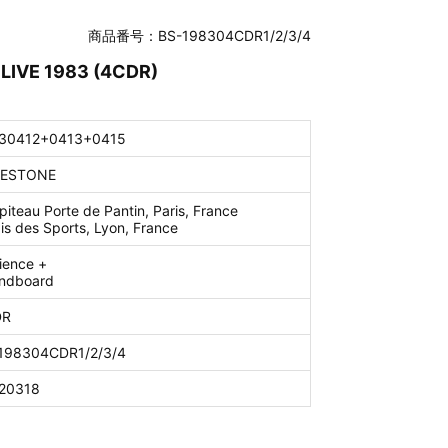
商品番号：BS-198304CDR1/2/3/4
 LIVE 1983 (4CDR)
30412+0413+0415
UESTONE
iteau Porte de Pantin, Paris, France
is des Sports, Lyon, France
ience +
ndboard
DR
198304CDR1/2/3/4
20318