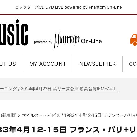
コレクターズCD DVD LIVE powered by Phantom On-Line
UT US
MY ACCOUNT
NEWSLETTER
CO
ニー / 1979年5月8+9日 コロラド州 2公演 SBD 完全収録！
FB / 2024年7月28日 フジロック’24公演 超高音質AI-SBD！
ーニング / 2024年4月22日 英リーズ公演 超高音質IEM+Aud！
ー・ジョエル / 2024年3月24日 100Aniv. 米M.S.G公演 完全収録！
/ 2024年6月3日 カーディフ公演 IEM/AUD 完全収録！
 (新着順)
>
マイルス・デイビス / 1983年4月12-15日 フランス・パリ
ーピオンズ / 2024年6月15日 リスボン公演 FHD 完全収録！
スキン / 2024年6月9日 ドイツ ROCK AM RING 公演 FHD 完全収録！
83年4月12-15日 フランス・パリ+
・ギャラガー / 2024年6月1日 英国シェフィールド公演 完全収録！