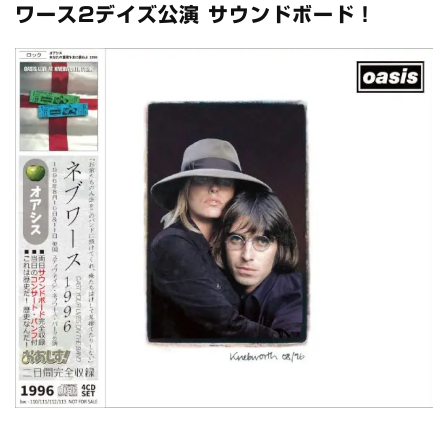
ワース2デイズ公演 サウンドボード！
スコーピオンズ / 2024年6月15日 リスボン公演 FHD 完全収録！
*NEW RELEASE (最新約3ヶ月)
2024.6.20
マネスキン / 2024年6月9日 ドイツ ROCK AM RING 公演 FHD 完
全収録！
*NEW RELEASE (最新約3ヶ月)
2024.6.9
リアム・ギャラガー / 2024年6月1日 英国シェフィールド公演 完
全収録！
*NEW RELEASE (最新約3ヶ月)
2024.6.9
メガデス / 2023年8月4日 ドイツ W.O.A. 公演 FHD 完全収録！
*NEW RELEASE (最新約3ヶ月)
2024.6.9
ユーライア・ヒープ / 2023年8月3日 ドイツ W.O.A. 公演 FHD 完
全収録！
*NEW RELEASE (最新約3ヶ月)
2024.6.9
ジャーニー / 1979年5月8+9日 コロラド州 2公演 SBD 完全収録！
*NEW RELEASE (最新約3ヶ月)
2024.11.9
NGHFB / 2024年7月28日 フジロック’24公演 超高音質AI-SBD！
*NEW RELEASE (最新約3ヶ月)
2024.8.24
ウォーニング / 2024年4月22日 英リーズ公演 超高音質
IEM+Aud！