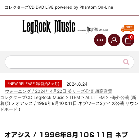
コレクターズCD DVD LIVE powered by Phantom On-Line
0
*NEW RELEASE (最新約3ヶ月)
2024.6.9
ジャーニー / 1979年5月8+9日 コロラド州 2公演 SBD 完全収録！
*NEW RELEASE (最新約3ヶ月)
2024.11.9
NGHFB / 2024年7月28日 フジロック’24公演 超高音質AI-SBD！
*NEW RELEASE (最新約3ヶ月)
2024.8.24
ウォーニング / 2024年4月22日 英リーズ公演 超高音質
IEM+Aud！
*NEW RELEASE (最新約3ヶ月)
2024.6.24
コレクターズCD LegRock Music
>
ITEM
>
ALL ITEM
>
-海外公演 (新
ビリー・ジョエル / 2024年3月24日 100Aniv. 米M.S.G公演 完全
着順)
>
オアシス / 1996年8月10＆11日 ネブワース2デイズ公演 サウン
収録！
ドボード！
*NEW RELEASE (最新約3ヶ月)
2024.6.24
リアム・ギャラガー / 2024年6月3日 カーディフ公演 IEM/AUD 完
全収録！
オアシス / 1996年8月10＆11日 ネブ
*NEW RELEASE (最新約3ヶ月)
2024.6.24