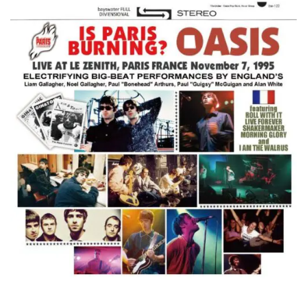
スコーピオンズ / 2024年6月15日 リスボン公演 FHD 完全収録！
*NEW RELEASE (最新約3ヶ月)
2024.6.20
マネスキン / 2024年6月9日 ドイツ ROCK AM RING 公演 FHD 完
全収録！
*NEW RELEASE (最新約3ヶ月)
2024.6.9
リアム・ギャラガー / 2024年6月1日 英国シェフィールド公演 完
全収録！
*NEW RELEASE (最新約3ヶ月)
2024.6.9
メガデス / 2023年8月4日 ドイツ W.O.A. 公演 FHD 完全収録！
*NEW RELEASE (最新約3ヶ月)
2024.6.9
ユーライア・ヒープ / 2023年8月3日 ドイツ W.O.A. 公演 FHD 完
全収録！
*NEW RELEASE (最新約3ヶ月)
2024.6.9
ジャーニー / 1979年5月8+9日 コロラド州 2公演 SBD 完全収録！
*NEW RELEASE (最新約3ヶ月)
2024.11.9
NGHFB / 2024年7月28日 フジロック’24公演 超高音質AI-SBD！
*NEW RELEASE (最新約3ヶ月)
2024.8.24
ウォーニング / 2024年4月22日 英リーズ公演 超高音質
IEM+Aud！
*NEW RELEASE (最新約3ヶ月)
2024.6.24