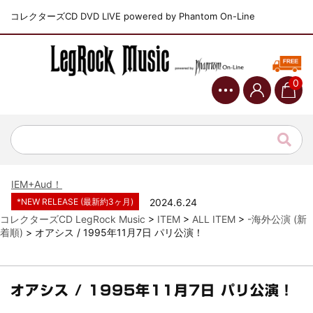
コレクターズCD DVD LIVE powered by Phantom On-Line
0
*NEW RELEASE (最新約3ヶ月)
2024.6.9
ジャーニー / 1979年5月8+9日 コロラド州 2公演 SBD 完全収録！
*NEW RELEASE (最新約3ヶ月)
2024.11.9
NGHFB / 2024年7月28日 フジロック’24公演 超高音質AI-SBD！
*NEW RELEASE (最新約3ヶ月)
2024.8.24
ウォーニング / 2024年4月22日 英リーズ公演 超高音質
IEM+Aud！
*NEW RELEASE (最新約3ヶ月)
2024.6.24
ビリー・ジョエル / 2024年3月24日 100Aniv. 米M.S.G公演 完全
コレクターズCD LegRock Music
>
ITEM
>
ALL ITEM
>
-海外公演 (新
収録！
着順)
>
オアシス / 1995年11月7日 パリ公演！
*NEW RELEASE (最新約3ヶ月)
2024.6.24
リアム・ギャラガー / 2024年6月3日 カーディフ公演 IEM/AUD 完
全収録！
オアシス / 1995年11月7日 パリ公演！
*NEW RELEASE (最新約3ヶ月)
2024.6.24