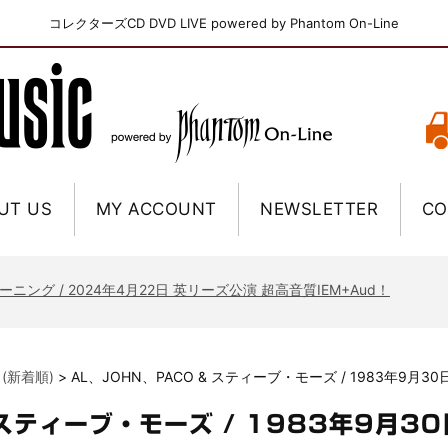
コレクターズCD DVD LIVE powered by Phantom On-Line
UT US
MY ACCOUNT
NEWSLETTER
CO
ニー / 1979年5月8+9日 コロラド州 2公演 SBD 完全収録！
FB / 2024年7月28日 フジロック’24公演 超高音質AI-SBD！
ーニング / 2024年4月22日 英リーズ公演 超高音質IEM+Aud！
ー・ジョエル / 2024年3月24日 100Aniv. 米M.S.G公演 完全収録！
/ 2024年6月3日 カーディフ公演 IEM/AUD 完全収録！
 (新着順)
>
AL、JOHN、PACO & スティーブ・モーズ / 1983年9月3
ーピオンズ / 2024年6月15日 リスボン公演 FHD 完全収録！
スキン / 2024年6月9日 ドイツ ROCK AM RING 公演 FHD 完全収録！
 スティーブ・モーズ / 1983年9月3
・ギャラガー / 2024年6月1日 英国シェフィールド公演 完全収録！