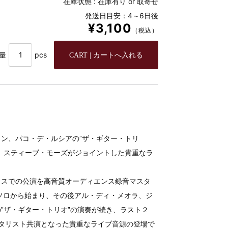
在庫状態 :
在庫有り or 取寄せ
発送日目安：4～6日後
¥3,100
（税込）
量
pcs
ン、パコ・デ・ルシアの”ザ・ギター・トリ
、スティーブ・モーズがジョイントした貴重なラ
ウスでの公演を高音質オーディエンス録音マスタ
ソロから始まり、その後アル・ディ・メオラ、ジ
”ザ・ギター・トリオ”の演奏が続き、ラスト２
タリスト共演となった貴重なライブ音源の登場で