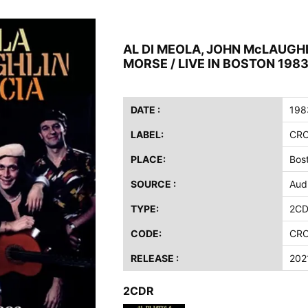
ス / 2023年8月4日 ドイツ W.O.A. 公演 FHD 完全収録！
イア・ヒープ / 2023年8月3日 ドイツ W.O.A. 公演 FHD 完全収録！
AL DI MEOLA, JOHN McLAUGHL
ニー / 1979年5月8+9日 コロラド州 2公演 SBD 完全収録！
MORSE / LIVE IN BOSTON 1983
FB / 2024年7月28日 フジロック’24公演 超高音質AI-SBD！
ーニング / 2024年4月22日 英リーズ公演 超高音質IEM+Aud！
ー・ジョエル / 2024年3月24日 100Aniv. 米M.S.G公演 完全収録！
DATE :
198
LABEL:
CR
/ 2024年6月3日 カーディフ公演 IEM/AUD 完全収録！
ーピオンズ / 2024年6月15日 リスボン公演 FHD 完全収録！
PLACE:
Bos
スキン / 2024年6月9日 ドイツ ROCK AM RING 公演 FHD 完全収録！
SOURCE :
Aud
・ギャラガー / 2024年6月1日 英国シェフィールド公演 完全収録！
TYPE:
2C
ス / 2023年8月4日 ドイツ W.O.A. 公演 FHD 完全収録！
イア・ヒープ / 2023年8月3日 ドイツ W.O.A. 公演 FHD 完全収録！
CODE:
CRO
ニー / 1979年5月8+9日 コロラド州 2公演 SBD 完全収録！
RELEASE :
202
2CDR