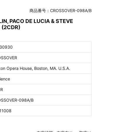
商品番号：CROSSOVER-098A/B
IN, PACO DE LUCIA & STEVE
 (2CDR)
30930
OSSOVER
ton Opera House, Boston, MA. U.S.A.
ience
DR
SSOVER-098A/B
11008