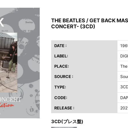
ス / 2023年8月4日 ドイツ W.O.A. 公演 FHD 完全収録！
イア・ヒープ / 2023年8月3日 ドイツ W.O.A. 公演 FHD 完全収録！
THE BEATLES / GET BACK M
ニー / 1979年5月8+9日 コロラド州 2公演 SBD 完全収録！
CONCERT- (3CD)
FB / 2024年7月28日 フジロック’24公演 超高音質AI-SBD！
ーニング / 2024年4月22日 英リーズ公演 超高音質IEM+Aud！
ー・ジョエル / 2024年3月24日 100Aniv. 米M.S.G公演 完全収録！
DATE :
196
LABEL:
DIG
/ 2024年6月3日 カーディフ公演 IEM/AUD 完全収録！
ーピオンズ / 2024年6月15日 リスボン公演 FHD 完全収録！
PLACE:
The
スキン / 2024年6月9日 ドイツ ROCK AM RING 公演 FHD 完全収録！
SOURCE :
Sou
・ギャラガー / 2024年6月1日 英国シェフィールド公演 完全収録！
3C
TYPE:
ス / 2023年8月4日 ドイツ W.O.A. 公演 FHD 完全収録！
イア・ヒープ / 2023年8月3日 ドイツ W.O.A. 公演 FHD 完全収録！
CODE:
DAP
ニー / 1979年5月8+9日 コロラド州 2公演 SBD 完全収録！
RELEASE :
202
3CD(プレス盤)