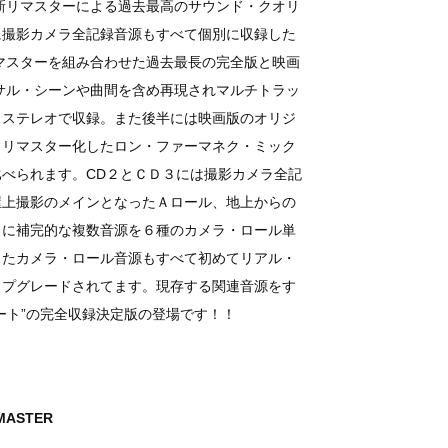
新リマスターによる過去最高のサウンド・クオリ
に撮影カメラ全記録音源もすべて個別に収録した
のマスターを組み合わせた過去最長の完全版と映画
サル・シーンや曲間を含め再現されマルチトラッ
・ステレオで収録。また後半には映画版のオリジ
・リマスター化したロン・ファーマネク・ミック
べられます。CD２とＣＤ３には撮影カメラ全記
屋上撮影のメインとなったＡロール、地上からの
らに補完的な複数音源を６種のカメラ・ロール単
ったカメラ・ロール音源もすべて初めてリアル・
ップグレードされてます。現存する関連音源をす
ート”の完全収録決定版の登場です！！
MASTER