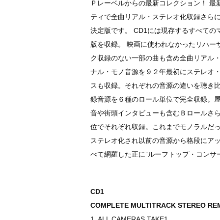
Ｐレーベルからの最新コレクション！ 最
ティで全曲リアル・ステレオ化収録さら
決定版です。 CD1には現存するすべて
版を収録。 映画に使われなかったリハー
ク収録のない一部の曲も含め全曲リアル
ナル・モノ音源を９２年最初にステレオ
スも収録。それぞれの音源の違いを聴き比
録音源を６種のロール単位で完全収録。
音や街頭インタビューも含むＢロールさ
位でそれぞれ収録。これまでモノラルだ
ステレオ化され以前の音源から格段にア
べて網羅した正に”ルーフトップ・コンサ
CD1
COMPLETE MULTITRACK STEREO RE
1. ALL CAMERAS TAKE1