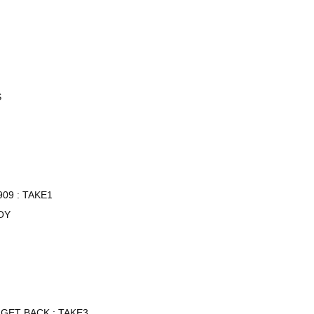
S
09 : TAKE1
BOY
/ GET BACK : TAKE3