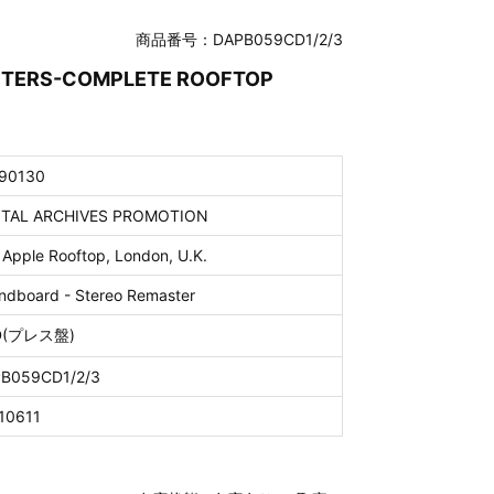
商品番号：DAPB059CD1/2/3
ASTERS-COMPLETE ROOFTOP
90130
ITAL ARCHIVES PROMOTION
 Apple Rooftop, London, U.K.
ndboard - Stereo Remaster
D(プレス盤)
B059CD1/2/3
10611