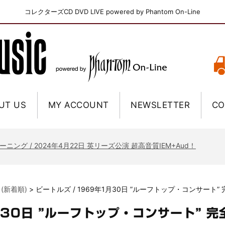
コレクターズCD DVD LIVE powered by Phantom On-Line
UT US
MY ACCOUNT
NEWSLETTER
CO
ニー / 1979年5月8+9日 コロラド州 2公演 SBD 完全収録！
FB / 2024年7月28日 フジロック’24公演 超高音質AI-SBD！
ーニング / 2024年4月22日 英リーズ公演 超高音質IEM+Aud！
ー・ジョエル / 2024年3月24日 100Aniv. 米M.S.G公演 完全収録！
/ 2024年6月3日 カーディフ公演 IEM/AUD 完全収録！
 (新着順)
>
ビートルズ / 1969年1月30日 ”ルーフトップ・コンサート”
ーピオンズ / 2024年6月15日 リスボン公演 FHD 完全収録！
スキン / 2024年6月9日 ドイツ ROCK AM RING 公演 FHD 完全収録！
月30日 ”ルーフトップ・コンサート” 完
・ギャラガー / 2024年6月1日 英国シェフィールド公演 完全収録！