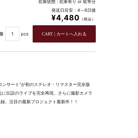
在庫状態 :
在庫有り or 取寄せ
発送日目安：4～6日後
¥4,480
（税込）
量
pcs
コンサート”が初のステレオ・リマスター完全版
元に伝説のライブを完全再現。さらに撮影カメラ
収録。注目の最新プロジェクト最新作！！