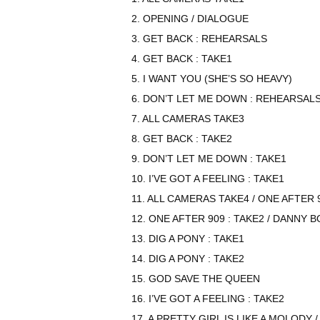
2. OPENING / DIALOGUE
3. GET BACK : REHEARSALS
4. GET BACK : TAKE1
5. I WANT YOU (SHE’S SO HEAVY)
6. DON’T LET ME DOWN : REHEARSAL
7. ALL CAMERAS TAKE3
8. GET BACK : TAKE2
9. DON’T LET ME DOWN : TAKE1
10. I’VE GOT A FEELING : TAKE1
11. ALL CAMERAS TAKE4 / ONE AFTER 9
12. ONE AFTER 909 : TAKE2 / DANNY 
13. DIG A PONY : TAKE1
14. DIG A PONY : TAKE2
15. GOD SAVE THE QUEEN
16. I’VE GOT A FEELING : TAKE2
17. A PRETTY GIRL IS LIKE A MOLODY 