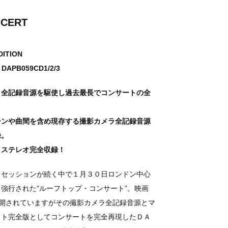
NCERT
DITION
 DAPB059CD1/2/3
ラ全記録音源を駆使し過去最長でコンサートの全
ーンや曲間を含め現存する撮影カメラ全記録音源
録。
・ステレオ完全収録！
・セッションが続く中で１月３０日ロンドン中心
強行された”ルーフトップ・コンサート”。映画
され公開されていますがその撮影カメラ全記録音源とマ
ット完全版としてコンサートを完全再現したＤＡ