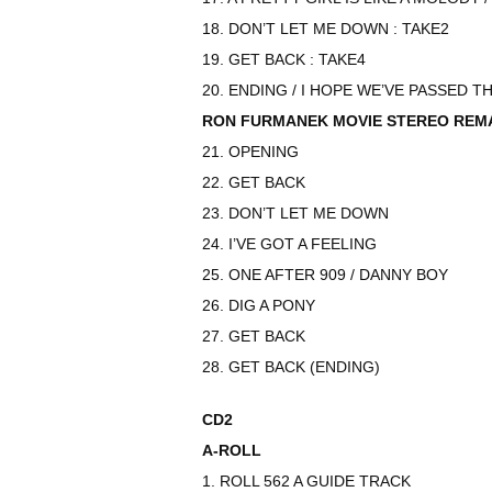
18. DON’T LET ME DOWN : TAKE2
19. GET BACK : TAKE4
20. ENDING / I HOPE WE’VE PASSED T
RON FURMANEK MOVIE STEREO REM
21. OPENING
22. GET BACK
23. DON’T LET ME DOWN
24. I’VE GOT A FEELING
25. ONE AFTER 909 / DANNY BOY
26. DIG A PONY
27. GET BACK
28. GET BACK (ENDING)
CD2
A-ROLL
1. ROLL 562 A GUIDE TRACK