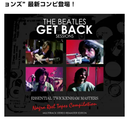
スコーピオンズ / 2024年6月15日 リスボン公演 FHD 完全収録！
ョンズ” 最新コンピ登場！
*NEW RELEASE (最新約3ヶ月)
2024.6.20
マネスキン / 2024年6月9日 ドイツ ROCK AM RING 公演 FHD 完
全収録！
*NEW RELEASE (最新約3ヶ月)
2024.6.9
リアム・ギャラガー / 2024年6月1日 英国シェフィールド公演 完
全収録！
*NEW RELEASE (最新約3ヶ月)
2024.6.9
メガデス / 2023年8月4日 ドイツ W.O.A. 公演 FHD 完全収録！
*NEW RELEASE (最新約3ヶ月)
2024.6.9
ユーライア・ヒープ / 2023年8月3日 ドイツ W.O.A. 公演 FHD 完
全収録！
*NEW RELEASE (最新約3ヶ月)
2024.6.9
ジャーニー / 1979年5月8+9日 コロラド州 2公演 SBD 完全収録！
*NEW RELEASE (最新約3ヶ月)
2024.11.9
NGHFB / 2024年7月28日 フジロック’24公演 超高音質AI-SBD！
*NEW RELEASE (最新約3ヶ月)
2024.8.24
ウォーニング / 2024年4月22日 英リーズ公演 超高音質
IEM+Aud！
*NEW RELEASE (最新約3ヶ月)
2024.6.24