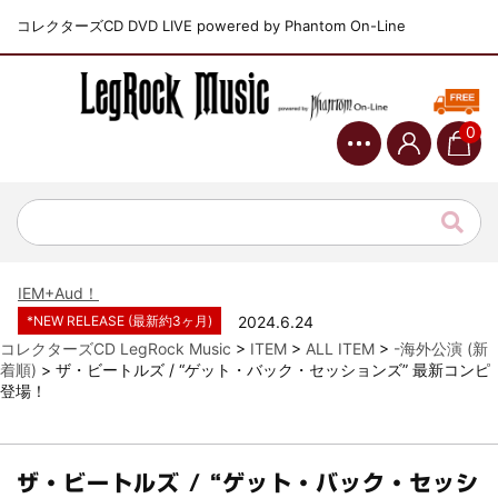
コレクターズCD DVD LIVE powered by Phantom On-Line
0
*NEW RELEASE (最新約3ヶ月)
2024.6.9
ジャーニー / 1979年5月8+9日 コロラド州 2公演 SBD 完全収録！
*NEW RELEASE (最新約3ヶ月)
2024.11.9
NGHFB / 2024年7月28日 フジロック’24公演 超高音質AI-SBD！
*NEW RELEASE (最新約3ヶ月)
2024.8.24
ウォーニング / 2024年4月22日 英リーズ公演 超高音質
IEM+Aud！
*NEW RELEASE (最新約3ヶ月)
2024.6.24
ビリー・ジョエル / 2024年3月24日 100Aniv. 米M.S.G公演 完全
コレクターズCD LegRock Music
>
ITEM
>
ALL ITEM
>
-海外公演 (新
収録！
着順)
>
ザ・ビートルズ / “ゲット・バック・セッションズ” 最新コンピ
登場！
*NEW RELEASE (最新約3ヶ月)
2024.6.24
リアム・ギャラガー / 2024年6月3日 カーディフ公演 IEM/AUD 完
全収録！
*NEW RELEASE (最新約3ヶ月)
2024.6.24
ザ・ビートルズ / “ゲット・バック・セッシ