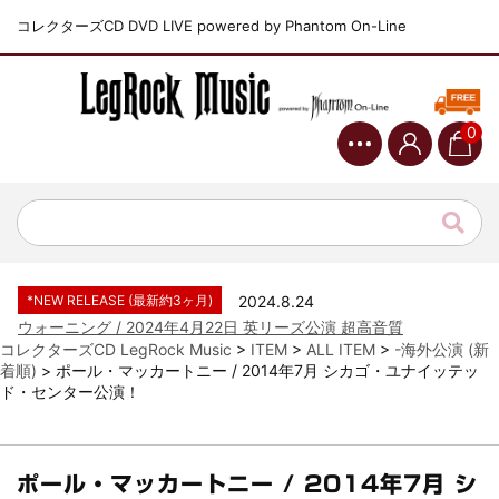
コレクターズCD DVD LIVE powered by Phantom On-Line
0
*NEW RELEASE (最新約3ヶ月)
2024.6.9
ジャーニー / 1979年5月8+9日 コロラド州 2公演 SBD 完全収録！
*NEW RELEASE (最新約3ヶ月)
2024.11.9
NGHFB / 2024年7月28日 フジロック’24公演 超高音質AI-SBD！
*NEW RELEASE (最新約3ヶ月)
2024.8.24
ウォーニング / 2024年4月22日 英リーズ公演 超高音質
IEM+Aud！
コレクターズCD LegRock Music
>
ITEM
>
ALL ITEM
>
-海外公演 (新
着順)
>
ポール・マッカートニー / 2014年7月 シカゴ・ユナイッテッ
*NEW RELEASE (最新約3ヶ月)
2024.6.24
ド・センター公演！
ビリー・ジョエル / 2024年3月24日 100Aniv. 米M.S.G公演 完全
収録！
*NEW RELEASE (最新約3ヶ月)
2024.6.24
リアム・ギャラガー / 2024年6月3日 カーディフ公演 IEM/AUD 完
ポール・マッカートニー / 2014年7月 シ