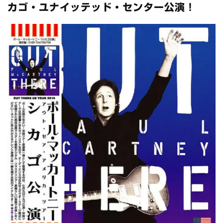
全収録！
カゴ・ユナイッテッド・センター公演！
*NEW RELEASE (最新約3ヶ月)
2024.6.24
スコーピオンズ / 2024年6月15日 リスボン公演 FHD 完全収録！
*NEW RELEASE (最新約3ヶ月)
2024.6.20
マネスキン / 2024年6月9日 ドイツ ROCK AM RING 公演 FHD 完
全収録！
*NEW RELEASE (最新約3ヶ月)
2024.6.9
リアム・ギャラガー / 2024年6月1日 英国シェフィールド公演 完
全収録！
*NEW RELEASE (最新約3ヶ月)
2024.6.9
メガデス / 2023年8月4日 ドイツ W.O.A. 公演 FHD 完全収録！
*NEW RELEASE (最新約3ヶ月)
2024.6.9
ユーライア・ヒープ / 2023年8月3日 ドイツ W.O.A. 公演 FHD 完
全収録！
*NEW RELEASE (最新約3ヶ月)
2024.6.9
ジャーニー / 1979年5月8+9日 コロラド州 2公演 SBD 完全収録！
*NEW RELEASE (最新約3ヶ月)
2024.11.9
NGHFB / 2024年7月28日 フジロック’24公演 超高音質AI-SBD！
*NEW RELEASE (最新約3ヶ月)
2024.8.24