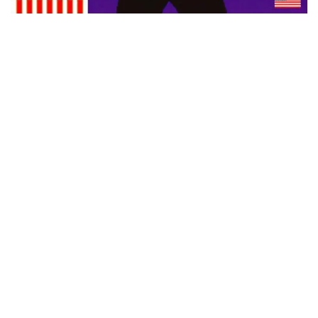
ウォーニング / 2024年4月22日 英リーズ公演 超高音質
IEM+Aud！
*NEW RELEASE (最新約3ヶ月)
2024.6.24
ビリー・ジョエル / 2024年3月24日 100Aniv. 米M.S.G公演 完全
収録！
*NEW RELEASE (最新約3ヶ月)
2024.6.24
リアム・ギャラガー / 2024年6月3日 カーディフ公演 IEM/AUD 完
全収録！
*NEW RELEASE (最新約3ヶ月)
2024.6.24
スコーピオンズ / 2024年6月15日 リスボン公演 FHD 完全収録！
*NEW RELEASE (最新約3ヶ月)
2024.6.20
マネスキン / 2024年6月9日 ドイツ ROCK AM RING 公演 FHD 完
全収録！
*NEW RELEASE (最新約3ヶ月)
2024.6.9
リアム・ギャラガー / 2024年6月1日 英国シェフィールド公演 完
全収録！
*NEW RELEASE (最新約3ヶ月)
2024.6.9
メガデス / 2023年8月4日 ドイツ W.O.A. 公演 FHD 完全収録！
*NEW RELEASE (最新約3ヶ月)
2024.6.9
ユーライア・ヒープ / 2023年8月3日 ドイツ W.O.A. 公演 FHD 完