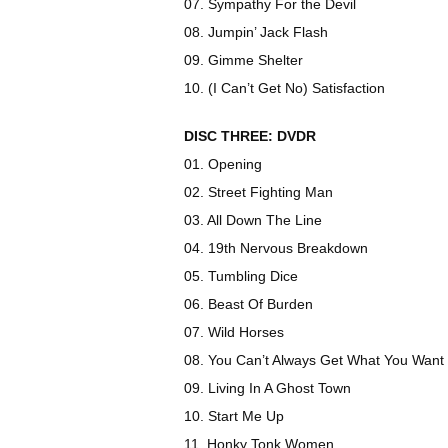
07. Sympathy For the Devil
08. Jumpin’ Jack Flash
09. Gimme Shelter
10. (I Can’t Get No) Satisfaction
DISC THREE: DVDR
01. Opening
02. Street Fighting Man
03. All Down The Line
04. 19th Nervous Breakdown
05. Tumbling Dice
06. Beast Of Burden
07. Wild Horses
08. You Can’t Always Get What You Want
09. Living In A Ghost Town
10. Start Me Up
11. Honky Tonk Women