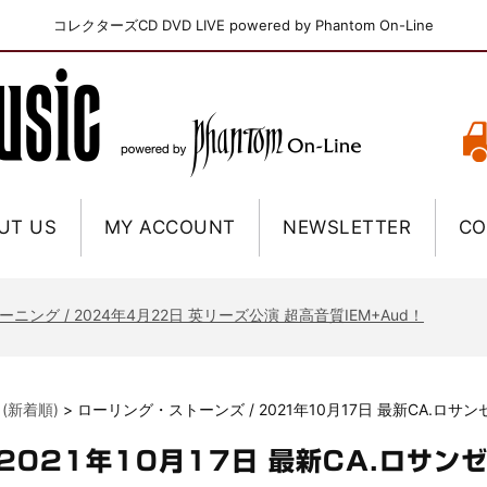
コレクターズCD DVD LIVE powered by Phantom On-Line
UT US
MY ACCOUNT
NEWSLETTER
CO
ニー / 1979年5月8+9日 コロラド州 2公演 SBD 完全収録！
FB / 2024年7月28日 フジロック’24公演 超高音質AI-SBD！
ーニング / 2024年4月22日 英リーズ公演 超高音質IEM+Aud！
ー・ジョエル / 2024年3月24日 100Aniv. 米M.S.G公演 完全収録！
/ 2024年6月3日 カーディフ公演 IEM/AUD 完全収録！
 (新着順)
>
ローリング・ストーンズ / 2021年10月17日 最新CA.ロサ
ーピオンズ / 2024年6月15日 リスボン公演 FHD 完全収録！
スキン / 2024年6月9日 ドイツ ROCK AM RING 公演 FHD 完全収録！
2021年10月17日 最新CA.ロサン
・ギャラガー / 2024年6月1日 英国シェフィールド公演 完全収録！