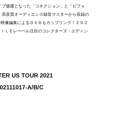
イブ披露となった「コネクション」と「ビフォ
 高音質オーディエンス録音マスターから収録の
チ映像編集によるＤＶＤもカップリング！２０２
ＸＩＬＥレーベル注目のコレクターズ・エディシ
TER US TOUR 2021
2111017-A/B/C