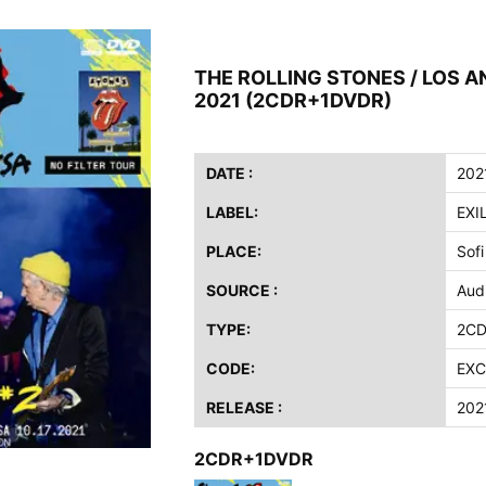
ス / 2023年8月4日 ドイツ W.O.A. 公演 FHD 完全収録！
イア・ヒープ / 2023年8月3日 ドイツ W.O.A. 公演 FHD 完全収録！
THE ROLLING STONES / LOS A
ニー / 1979年5月8+9日 コロラド州 2公演 SBD 完全収録！
2021 (2CDR+1DVDR)
FB / 2024年7月28日 フジロック’24公演 超高音質AI-SBD！
ーニング / 2024年4月22日 英リーズ公演 超高音質IEM+Aud！
ー・ジョエル / 2024年3月24日 100Aniv. 米M.S.G公演 完全収録！
DATE :
202
LABEL:
EXI
/ 2024年6月3日 カーディフ公演 IEM/AUD 完全収録！
ーピオンズ / 2024年6月15日 リスボン公演 FHD 完全収録！
PLACE:
Sof
スキン / 2024年6月9日 ドイツ ROCK AM RING 公演 FHD 完全収録！
SOURCE :
Aud
・ギャラガー / 2024年6月1日 英国シェフィールド公演 完全収録！
TYPE:
2C
ス / 2023年8月4日 ドイツ W.O.A. 公演 FHD 完全収録！
イア・ヒープ / 2023年8月3日 ドイツ W.O.A. 公演 FHD 完全収録！
CODE:
EXC
ニー / 1979年5月8+9日 コロラド州 2公演 SBD 完全収録！
RELEASE :
202
2CDR+1DVDR