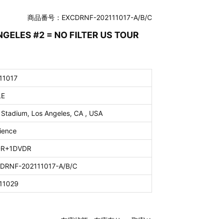
商品番号：EXCDRNF-202111017-A/B/C
NGELES #2 = NO FILTER US TOUR
11017
LE
i Stadium, Los Angeles, CA , USA
ience
DR+1DVDR
DRNF-202111017-A/B/C
11029