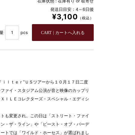
在庫状態 :
在庫有り or 取寄せ
発送日目安：4～6日後
¥3,100
（税込）
量
pcs
Ｆｉｌｔｅｒ”ＵＳツアーから１０月１７日二度
ーファイ・スタジアム公演が音と映像のカップリ
ＥＸＩＬＥコレクターズ・スペシャル・エディシ
ストも変更され、この日は「ストリート・ファイ
ウン・ザ・ライン」や「ビースト・オブ・バーデ
ォートでは「ワイルド・ホーセス」が選ばれまし