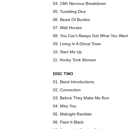
04. 19th Nervous Breakdown
05. Tumbling Dice
06. Beast Of Burden
07. Wild Horses
08. You Can’t Always Get What You Want
09. Living In A Ghost Town
10. Start Me Up
11. Honky Tonk Women
DISC TWO
01. Band Introductions
02. Connection
03. Before They Make Me Run
04. Miss You
05. Midnight Rambler
06. Paint It Black