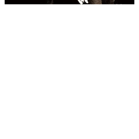
ウォーニング / 2024年4月22日 英リーズ公演 超高音質
IEM+Aud！
*NEW RELEASE (最新約3ヶ月)
2024.6.24
ビリー・ジョエル / 2024年3月24日 100Aniv. 米M.S.G公演 完全
収録！
*NEW RELEASE (最新約3ヶ月)
2024.6.24
リアム・ギャラガー / 2024年6月3日 カーディフ公演 IEM/AUD 完
全収録！
*NEW RELEASE (最新約3ヶ月)
2024.6.24
スコーピオンズ / 2024年6月15日 リスボン公演 FHD 完全収録！
*NEW RELEASE (最新約3ヶ月)
2024.6.20
マネスキン / 2024年6月9日 ドイツ ROCK AM RING 公演 FHD 完
全収録！
*NEW RELEASE (最新約3ヶ月)
2024.6.9
リアム・ギャラガー / 2024年6月1日 英国シェフィールド公演 完
全収録！
*NEW RELEASE (最新約3ヶ月)
2024.6.9
メガデス / 2023年8月4日 ドイツ W.O.A. 公演 FHD 完全収録！
*NEW RELEASE (最新約3ヶ月)
2024.6.9
ユーライア・ヒープ / 2023年8月3日 ドイツ W.O.A. 公演 FHD 完