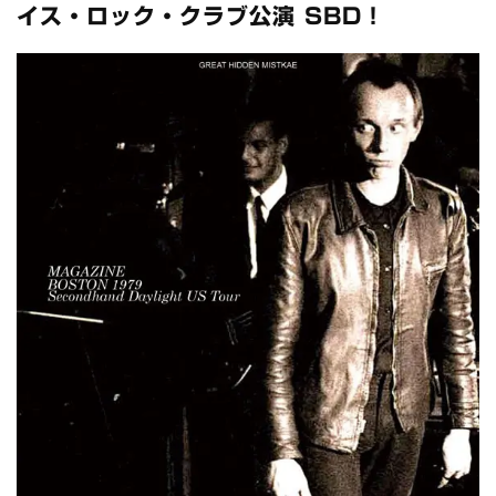
全収録！
イス・ロック・クラブ公演 SBD！
*NEW RELEASE (最新約3ヶ月)
2024.6.24
スコーピオンズ / 2024年6月15日 リスボン公演 FHD 完全収録！
*NEW RELEASE (最新約3ヶ月)
2024.6.20
マネスキン / 2024年6月9日 ドイツ ROCK AM RING 公演 FHD 完
全収録！
*NEW RELEASE (最新約3ヶ月)
2024.6.9
リアム・ギャラガー / 2024年6月1日 英国シェフィールド公演 完
全収録！
*NEW RELEASE (最新約3ヶ月)
2024.6.9
メガデス / 2023年8月4日 ドイツ W.O.A. 公演 FHD 完全収録！
*NEW RELEASE (最新約3ヶ月)
2024.6.9
ユーライア・ヒープ / 2023年8月3日 ドイツ W.O.A. 公演 FHD 完
全収録！
*NEW RELEASE (最新約3ヶ月)
2024.6.9
ジャーニー / 1979年5月8+9日 コロラド州 2公演 SBD 完全収録！
*NEW RELEASE (最新約3ヶ月)
2024.11.9
NGHFB / 2024年7月28日 フジロック’24公演 超高音質AI-SBD！
*NEW RELEASE (最新約3ヶ月)
2024.8.24