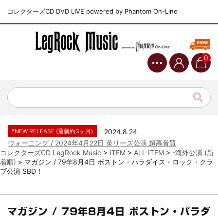
コレクターズCD DVD LIVE powered by Phantom On-Line
0
*NEW RELEASE (最新約3ヶ月)
2024.6.9
ジャーニー / 1979年5月8+9日 コロラド州 2公演 SBD 完全収録！
*NEW RELEASE (最新約3ヶ月)
2024.11.9
NGHFB / 2024年7月28日 フジロック’24公演 超高音質AI-SBD！
*NEW RELEASE (最新約3ヶ月)
2024.8.24
ウォーニング / 2024年4月22日 英リーズ公演 超高音質
IEM+Aud！
コレクターズCD LegRock Music
>
ITEM
>
ALL ITEM
>
-海外公演 (新
着順)
>
マガジン / 79年8月4日 ボストン・パラダイス・ロック・クラ
*NEW RELEASE (最新約3ヶ月)
2024.6.24
ブ公演 SBD！
ビリー・ジョエル / 2024年3月24日 100Aniv. 米M.S.G公演 完全
収録！
*NEW RELEASE (最新約3ヶ月)
2024.6.24
リアム・ギャラガー / 2024年6月3日 カーディフ公演 IEM/AUD 完
マガジン / 79年8月4日 ボストン・パラダ