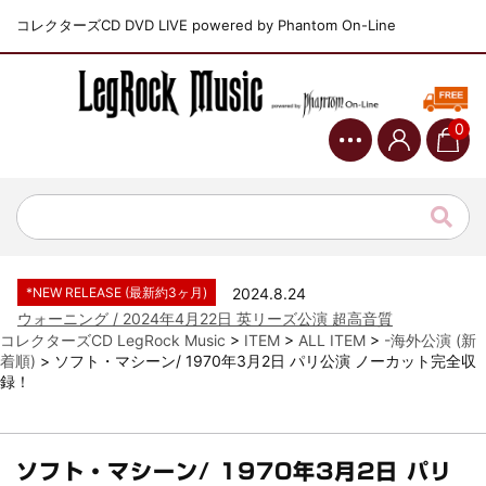
コレクターズCD DVD LIVE powered by Phantom On-Line
0
*NEW RELEASE (最新約3ヶ月)
2024.6.9
ジャーニー / 1979年5月8+9日 コロラド州 2公演 SBD 完全収録！
*NEW RELEASE (最新約3ヶ月)
2024.11.9
NGHFB / 2024年7月28日 フジロック’24公演 超高音質AI-SBD！
*NEW RELEASE (最新約3ヶ月)
2024.8.24
ウォーニング / 2024年4月22日 英リーズ公演 超高音質
IEM+Aud！
コレクターズCD LegRock Music
>
ITEM
>
ALL ITEM
>
-海外公演 (新
着順)
>
ソフト・マシーン/ 1970年3月2日 パリ公演 ノーカット完全収
*NEW RELEASE (最新約3ヶ月)
2024.6.24
録！
ビリー・ジョエル / 2024年3月24日 100Aniv. 米M.S.G公演 完全
収録！
*NEW RELEASE (最新約3ヶ月)
2024.6.24
リアム・ギャラガー / 2024年6月3日 カーディフ公演 IEM/AUD 完
ソフト・マシーン/ 1970年3月2日 パリ