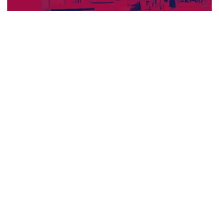
ウォーニング / 2024年4月22日 英リーズ公演 超高音質
IEM+Aud！
*NEW RELEASE (最新約3ヶ月)
2024.6.24
ビリー・ジョエル / 2024年3月24日 100Aniv. 米M.S.G公演 完全
収録！
*NEW RELEASE (最新約3ヶ月)
2024.6.24
リアム・ギャラガー / 2024年6月3日 カーディフ公演 IEM/AUD 完
全収録！
*NEW RELEASE (最新約3ヶ月)
2024.6.24
スコーピオンズ / 2024年6月15日 リスボン公演 FHD 完全収録！
*NEW RELEASE (最新約3ヶ月)
2024.6.20
マネスキン / 2024年6月9日 ドイツ ROCK AM RING 公演 FHD 完
全収録！
*NEW RELEASE (最新約3ヶ月)
2024.6.9
リアム・ギャラガー / 2024年6月1日 英国シェフィールド公演 完
全収録！
*NEW RELEASE (最新約3ヶ月)
2024.6.9
メガデス / 2023年8月4日 ドイツ W.O.A. 公演 FHD 完全収録！
*NEW RELEASE (最新約3ヶ月)
2024.6.9
ユーライア・ヒープ / 2023年8月3日 ドイツ W.O.A. 公演 FHD 完