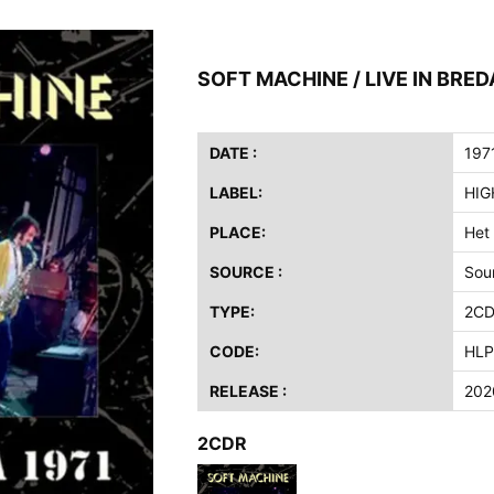
ス / 2023年8月4日 ドイツ W.O.A. 公演 FHD 完全収録！
イア・ヒープ / 2023年8月3日 ドイツ W.O.A. 公演 FHD 完全収録！
SOFT MACHINE / LIVE IN BRED
ニー / 1979年5月8+9日 コロラド州 2公演 SBD 完全収録！
FB / 2024年7月28日 フジロック’24公演 超高音質AI-SBD！
ーニング / 2024年4月22日 英リーズ公演 超高音質IEM+Aud！
DATE :
197
ー・ジョエル / 2024年3月24日 100Aniv. 米M.S.G公演 完全収録！
LABEL:
HIG
/ 2024年6月3日 カーディフ公演 IEM/AUD 完全収録！
PLACE:
Het
ーピオンズ / 2024年6月15日 リスボン公演 FHD 完全収録！
SOURCE :
Sou
スキン / 2024年6月9日 ドイツ ROCK AM RING 公演 FHD 完全収録！
TYPE:
2C
・ギャラガー / 2024年6月1日 英国シェフィールド公演 完全収録！
ス / 2023年8月4日 ドイツ W.O.A. 公演 FHD 完全収録！
CODE:
HLP
イア・ヒープ / 2023年8月3日 ドイツ W.O.A. 公演 FHD 完全収録！
RELEASE :
202
ニー / 1979年5月8+9日 コロラド州 2公演 SBD 完全収録！
2CDR