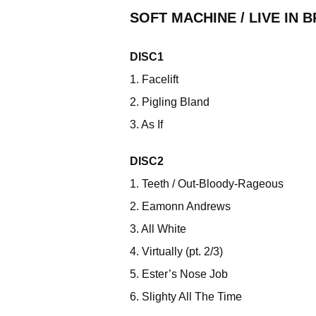
SOFT MACHINE / LIVE IN B
DISC1
1. Facelift
2. Pigling Bland
3. As If
DISC2
1. Teeth / Out-Bloody-Rageous
2. Eamonn Andrews
3. All White
4. Virtually (pt. 2/3)
5. Ester’s Nose Job
6. Slighty All The Time