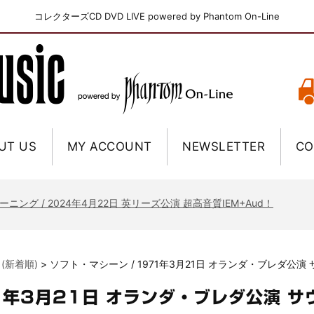
コレクターズCD DVD LIVE powered by Phantom On-Line
UT US
MY ACCOUNT
NEWSLETTER
CO
ニー / 1979年5月8+9日 コロラド州 2公演 SBD 完全収録！
FB / 2024年7月28日 フジロック’24公演 超高音質AI-SBD！
ーニング / 2024年4月22日 英リーズ公演 超高音質IEM+Aud！
ー・ジョエル / 2024年3月24日 100Aniv. 米M.S.G公演 完全収録！
/ 2024年6月3日 カーディフ公演 IEM/AUD 完全収録！
 (新着順)
>
ソフト・マシーン / 1971年3月21日 オランダ・ブレダ公
ーピオンズ / 2024年6月15日 リスボン公演 FHD 完全収録！
スキン / 2024年6月9日 ドイツ ROCK AM RING 公演 FHD 完全収録！
71年3月21日 オランダ・ブレダ公演 
・ギャラガー / 2024年6月1日 英国シェフィールド公演 完全収録！