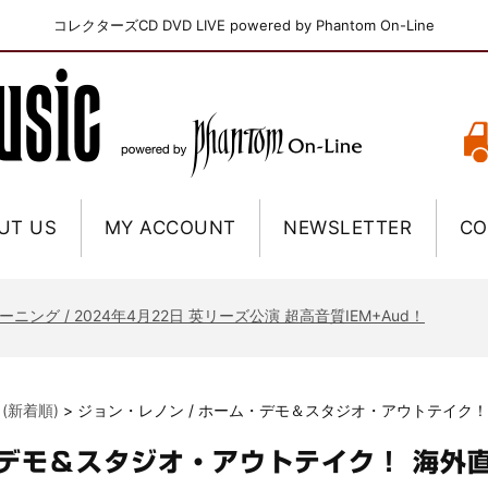
コレクターズCD DVD LIVE powered by Phantom On-Line
UT US
MY ACCOUNT
NEWSLETTER
CO
ニー / 1979年5月8+9日 コロラド州 2公演 SBD 完全収録！
FB / 2024年7月28日 フジロック’24公演 超高音質AI-SBD！
ーニング / 2024年4月22日 英リーズ公演 超高音質IEM+Aud！
ー・ジョエル / 2024年3月24日 100Aniv. 米M.S.G公演 完全収録！
/ 2024年6月3日 カーディフ公演 IEM/AUD 完全収録！
 (新着順)
>
ジョン・レノン / ホーム・デモ＆スタジオ・アウトテイク！
ーピオンズ / 2024年6月15日 リスボン公演 FHD 完全収録！
スキン / 2024年6月9日 ドイツ ROCK AM RING 公演 FHD 完全収録！
・デモ＆スタジオ・アウトテイク！ 海外
・ギャラガー / 2024年6月1日 英国シェフィールド公演 完全収録！