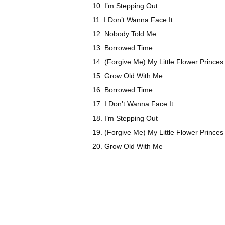
10. I’m Stepping Out
11. I Don’t Wanna Face It
12. Nobody Told Me
13. Borrowed Time
14. (Forgive Me) My Little Flower Princes
15. Grow Old With Me
16. Borrowed Time
17. I Don’t Wanna Face It
18. I’m Stepping Out
19. (Forgive Me) My Little Flower Princes
20. Grow Old With Me