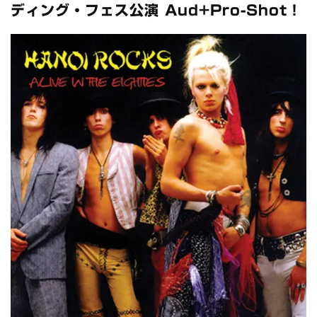
全収録！
ディング・フェス公演 Aud+Pro-Shot！
*NEW RELEASE (最新約3ヶ月)
2024.6.24
スコーピオンズ / 2024年6月15日 リスボン公演 FHD 完全収録！
*NEW RELEASE (最新約3ヶ月)
2024.6.20
マネスキン / 2024年6月9日 ドイツ ROCK AM RING 公演 FHD 完
全収録！
*NEW RELEASE (最新約3ヶ月)
2024.6.9
リアム・ギャラガー / 2024年6月1日 英国シェフィールド公演 完
全収録！
*NEW RELEASE (最新約3ヶ月)
2024.6.9
メガデス / 2023年8月4日 ドイツ W.O.A. 公演 FHD 完全収録！
*NEW RELEASE (最新約3ヶ月)
2024.6.9
ユーライア・ヒープ / 2023年8月3日 ドイツ W.O.A. 公演 FHD 完
全収録！
*NEW RELEASE (最新約3ヶ月)
2024.6.9
ジャーニー / 1979年5月8+9日 コロラド州 2公演 SBD 完全収録！
*NEW RELEASE (最新約3ヶ月)
2024.11.9
NGHFB / 2024年7月28日 フジロック’24公演 超高音質AI-SBD！
*NEW RELEASE (最新約3ヶ月)
2024.8.24