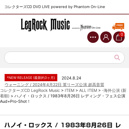
コレクターズCD DVD LIVE powered by Phantom On-Line
0
*NEW RELEASE (最新約3ヶ月)
2024.6.9
ジャーニー / 1979年5月8+9日 コロラド州 2公演 SBD 完全収録！
*NEW RELEASE (最新約3ヶ月)
2024.11.9
NGHFB / 2024年7月28日 フジロック’24公演 超高音質AI-SBD！
*NEW RELEASE (最新約3ヶ月)
2024.8.24
ウォーニング / 2024年4月22日 英リーズ公演 超高音質
IEM+Aud！
コレクターズCD LegRock Music
>
ITEM
>
ALL ITEM
>
-海外公演 (新
着順)
>
ハノイ・ロックス / 1983年8月26日 レディング・フェス公演
*NEW RELEASE (最新約3ヶ月)
2024.6.24
Aud+Pro-Shot！
ビリー・ジョエル / 2024年3月24日 100Aniv. 米M.S.G公演 完全
収録！
*NEW RELEASE (最新約3ヶ月)
2024.6.24
リアム・ギャラガー / 2024年6月3日 カーディフ公演 IEM/AUD 完
ハノイ・ロックス / 1983年8月26日 レ