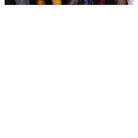
ウォーニング / 2024年4月22日 英リーズ公演 超高音質
IEM+Aud！
*NEW RELEASE (最新約3ヶ月)
2024.6.24
ビリー・ジョエル / 2024年3月24日 100Aniv. 米M.S.G公演 完全
収録！
*NEW RELEASE (最新約3ヶ月)
2024.6.24
リアム・ギャラガー / 2024年6月3日 カーディフ公演 IEM/AUD 完
全収録！
*NEW RELEASE (最新約3ヶ月)
2024.6.24
スコーピオンズ / 2024年6月15日 リスボン公演 FHD 完全収録！
*NEW RELEASE (最新約3ヶ月)
2024.6.20
マネスキン / 2024年6月9日 ドイツ ROCK AM RING 公演 FHD 完
全収録！
*NEW RELEASE (最新約3ヶ月)
2024.6.9
リアム・ギャラガー / 2024年6月1日 英国シェフィールド公演 完
全収録！
*NEW RELEASE (最新約3ヶ月)
2024.6.9
メガデス / 2023年8月4日 ドイツ W.O.A. 公演 FHD 完全収録！
*NEW RELEASE (最新約3ヶ月)
2024.6.9
ユーライア・ヒープ / 2023年8月3日 ドイツ W.O.A. 公演 FHD 完