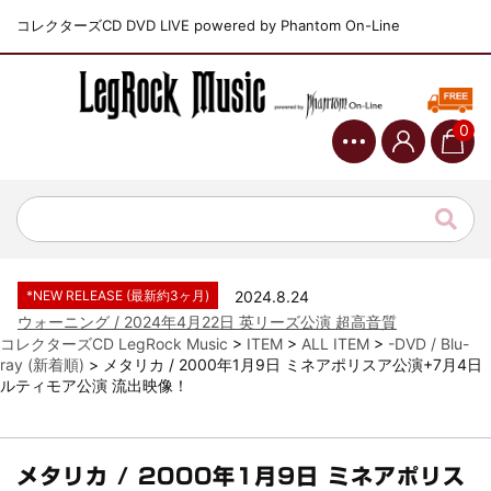
コレクターズCD DVD LIVE powered by Phantom On-Line
0
*NEW RELEASE (最新約3ヶ月)
2024.6.9
ジャーニー / 1979年5月8+9日 コロラド州 2公演 SBD 完全収録！
*NEW RELEASE (最新約3ヶ月)
2024.11.9
NGHFB / 2024年7月28日 フジロック’24公演 超高音質AI-SBD！
*NEW RELEASE (最新約3ヶ月)
2024.8.24
ウォーニング / 2024年4月22日 英リーズ公演 超高音質
IEM+Aud！
コレクターズCD LegRock Music
>
ITEM
>
ALL ITEM
>
-DVD / Blu-
ray (新着順)
>
メタリカ / 2000年1月9日 ミネアポリスア公演+7月4日
*NEW RELEASE (最新約3ヶ月)
2024.6.24
ルティモア公演 流出映像！
ビリー・ジョエル / 2024年3月24日 100Aniv. 米M.S.G公演 完全
収録！
*NEW RELEASE (最新約3ヶ月)
2024.6.24
リアム・ギャラガー / 2024年6月3日 カーディフ公演 IEM/AUD 完
メタリカ / 2000年1月9日 ミネアポリス