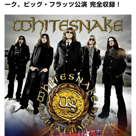
スコーピオンズ / 2024年6月15日 リスボン公演 FHD 完全収録！
ーク、ビッグ・フラッツ公演 完全収録！
*NEW RELEASE (最新約3ヶ月)
2024.6.20
マネスキン / 2024年6月9日 ドイツ ROCK AM RING 公演 FHD 完
全収録！
*NEW RELEASE (最新約3ヶ月)
2024.6.9
リアム・ギャラガー / 2024年6月1日 英国シェフィールド公演 完
全収録！
*NEW RELEASE (最新約3ヶ月)
2024.6.9
メガデス / 2023年8月4日 ドイツ W.O.A. 公演 FHD 完全収録！
*NEW RELEASE (最新約3ヶ月)
2024.6.9
ユーライア・ヒープ / 2023年8月3日 ドイツ W.O.A. 公演 FHD 完
全収録！
*NEW RELEASE (最新約3ヶ月)
2024.6.9
ジャーニー / 1979年5月8+9日 コロラド州 2公演 SBD 完全収録！
*NEW RELEASE (最新約3ヶ月)
2024.11.9
NGHFB / 2024年7月28日 フジロック’24公演 超高音質AI-SBD！
*NEW RELEASE (最新約3ヶ月)
2024.8.24
ウォーニング / 2024年4月22日 英リーズ公演 超高音質
IEM+Aud！