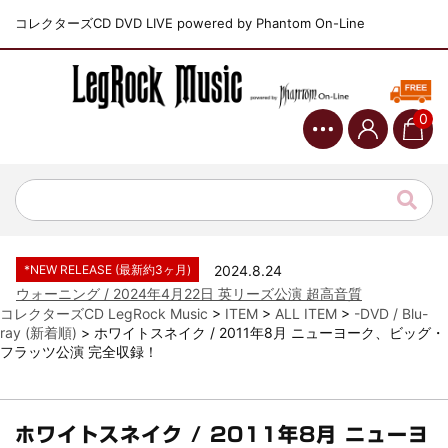
コレクターズCD DVD LIVE powered by Phantom On-Line
0
*NEW RELEASE (最新約3ヶ月)
2024.6.9
ジャーニー / 1979年5月8+9日 コロラド州 2公演 SBD 完全収録！
*NEW RELEASE (最新約3ヶ月)
2024.11.9
NGHFB / 2024年7月28日 フジロック’24公演 超高音質AI-SBD！
*NEW RELEASE (最新約3ヶ月)
2024.8.24
ウォーニング / 2024年4月22日 英リーズ公演 超高音質
IEM+Aud！
*NEW RELEASE (最新約3ヶ月)
2024.6.24
コレクターズCD LegRock Music
>
ITEM
>
ALL ITEM
>
-DVD / Blu-
ビリー・ジョエル / 2024年3月24日 100Aniv. 米M.S.G公演 完全
ray (新着順)
>
ホワイトスネイク / 2011年8月 ニューヨーク、ビッグ・
収録！
フラッツ公演 完全収録！
*NEW RELEASE (最新約3ヶ月)
2024.6.24
リアム・ギャラガー / 2024年6月3日 カーディフ公演 IEM/AUD 完
全収録！
ホワイトスネイク / 2011年8月 ニューヨ
*NEW RELEASE (最新約3ヶ月)
2024.6.24