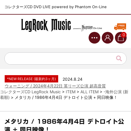
コレクターズCD DVD LIVE powered by Phantom On-Line
0
*NEW RELEASE (最新約3ヶ月)
2024.6.9
ジャーニー / 1979年5月8+9日 コロラド州 2公演 SBD 完全収録！
*NEW RELEASE (最新約3ヶ月)
2024.11.9
NGHFB / 2024年7月28日 フジロック’24公演 超高音質AI-SBD！
*NEW RELEASE (最新約3ヶ月)
2024.8.24
ウォーニング / 2024年4月22日 英リーズ公演 超高音質
IEM+Aud！
コレクターズCD LegRock Music
>
ITEM
>
ALL ITEM
>
-海外公演 (新
着順)
>
メタリカ / 1986年4月4日 デトロイト公演 + 同日映像！
*NEW RELEASE (最新約3ヶ月)
2024.6.24
ビリー・ジョエル / 2024年3月24日 100Aniv. 米M.S.G公演 完全
収録！
*NEW RELEASE (最新約3ヶ月)
2024.6.24
メタリカ / 1986年4月4日 デトロイト公
リアム・ギャラガー / 2024年6月3日 カーディフ公演 IEM/AUD 完
演 + 同日映像！