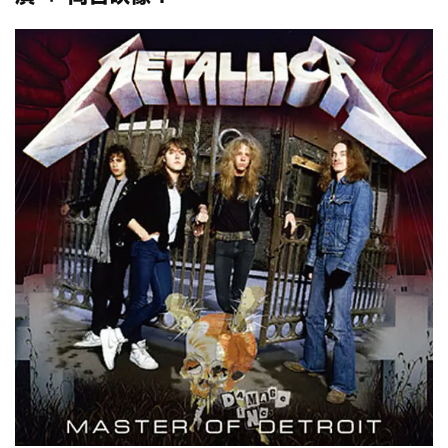
全収録！
*NEW RELEASE (最新約3ヶ月)
2024.6.24
スコーピオンズ / 2024年6月15日 リスボン公演 FHD 完全収録！
*NEW RELEASE (最新約3ヶ月)
2024.6.20
マネスキン / 2024年6月9日 ドイツ ROCK AM RING 公演 FHD 完
全収録！
*NEW RELEASE (最新約3ヶ月)
2024.6.9
リアム・ギャラガー / 2024年6月1日 英国シェフィールド公演 完
全収録！
*NEW RELEASE (最新約3ヶ月)
2024.6.9
メガデス / 2023年8月4日 ドイツ W.O.A. 公演 FHD 完全収録！
*NEW RELEASE (最新約3ヶ月)
2024.6.9
ユーライア・ヒープ / 2023年8月3日 ドイツ W.O.A. 公演 FHD 完
全収録！
*NEW RELEASE (最新約3ヶ月)
2024.6.9
ジャーニー / 1979年5月8+9日 コロラド州 2公演 SBD 完全収録！
*NEW RELEASE (最新約3ヶ月)
2024.11.9
NGHFB / 2024年7月28日 フジロック’24公演 超高音質AI-SBD！
*NEW RELEASE (最新約3ヶ月)
2024.8.24