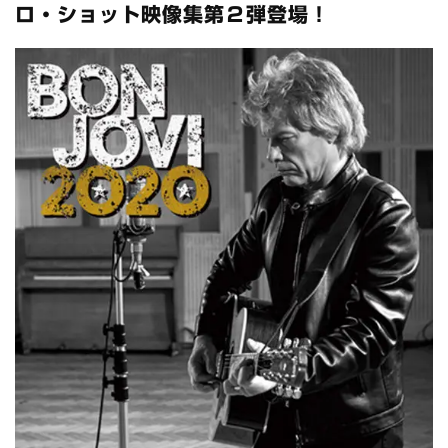
全収録！
ロ・ショット映像集第２弾登場！
*NEW RELEASE (最新約3ヶ月)
2024.6.24
スコーピオンズ / 2024年6月15日 リスボン公演 FHD 完全収録！
*NEW RELEASE (最新約3ヶ月)
2024.6.20
マネスキン / 2024年6月9日 ドイツ ROCK AM RING 公演 FHD 完
全収録！
*NEW RELEASE (最新約3ヶ月)
2024.6.9
リアム・ギャラガー / 2024年6月1日 英国シェフィールド公演 完
全収録！
*NEW RELEASE (最新約3ヶ月)
2024.6.9
メガデス / 2023年8月4日 ドイツ W.O.A. 公演 FHD 完全収録！
*NEW RELEASE (最新約3ヶ月)
2024.6.9
ユーライア・ヒープ / 2023年8月3日 ドイツ W.O.A. 公演 FHD 完
全収録！
*NEW RELEASE (最新約3ヶ月)
2024.6.9
ジャーニー / 1979年5月8+9日 コロラド州 2公演 SBD 完全収録！
*NEW RELEASE (最新約3ヶ月)
2024.11.9
NGHFB / 2024年7月28日 フジロック’24公演 超高音質AI-SBD！
*NEW RELEASE (最新約3ヶ月)
2024.8.24