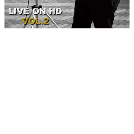
ウォーニング / 2024年4月22日 英リーズ公演 超高音質
IEM+Aud！
*NEW RELEASE (最新約3ヶ月)
2024.6.24
ビリー・ジョエル / 2024年3月24日 100Aniv. 米M.S.G公演 完全
収録！
*NEW RELEASE (最新約3ヶ月)
2024.6.24
リアム・ギャラガー / 2024年6月3日 カーディフ公演 IEM/AUD 完
全収録！
*NEW RELEASE (最新約3ヶ月)
2024.6.24
スコーピオンズ / 2024年6月15日 リスボン公演 FHD 完全収録！
*NEW RELEASE (最新約3ヶ月)
2024.6.20
マネスキン / 2024年6月9日 ドイツ ROCK AM RING 公演 FHD 完
全収録！
*NEW RELEASE (最新約3ヶ月)
2024.6.9
リアム・ギャラガー / 2024年6月1日 英国シェフィールド公演 完
全収録！
*NEW RELEASE (最新約3ヶ月)
2024.6.9
メガデス / 2023年8月4日 ドイツ W.O.A. 公演 FHD 完全収録！
*NEW RELEASE (最新約3ヶ月)
2024.6.9
ユーライア・ヒープ / 2023年8月3日 ドイツ W.O.A. 公演 FHD 完