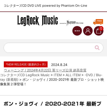
コレクターズCD DVD LIVE powered by Phantom On-Line
0
*NEW RELEASE (最新約3ヶ月)
2024.6.9
ジャーニー / 1979年5月8+9日 コロラド州 2公演 SBD 完全収録！
*NEW RELEASE (最新約3ヶ月)
2024.11.9
NGHFB / 2024年7月28日 フジロック’24公演 超高音質AI-SBD！
*NEW RELEASE (最新約3ヶ月)
2024.8.24
ウォーニング / 2024年4月22日 英リーズ公演 超高音質
IEM+Aud！
コレクターズCD LegRock Music
>
ITEM
>
ALL ITEM
>
-DVD / Blu-
ray (新着順)
>
ボン・ジョヴィ / 2020-2021年 最新プロ・ショット映
*NEW RELEASE (最新約3ヶ月)
2024.6.24
像集第２弾登場！
ビリー・ジョエル / 2024年3月24日 100Aniv. 米M.S.G公演 完全
収録！
*NEW RELEASE (最新約3ヶ月)
2024.6.24
リアム・ギャラガー / 2024年6月3日 カーディフ公演 IEM/AUD 完
ボン・ジョヴィ / 2020-2021年 最新プ