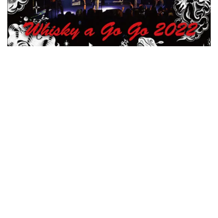
ウォーニング / 2024年4月22日 英リーズ公演 超高音質
IEM+Aud！
*NEW RELEASE (最新約3ヶ月)
2024.6.24
ビリー・ジョエル / 2024年3月24日 100Aniv. 米M.S.G公演 完全
収録！
*NEW RELEASE (最新約3ヶ月)
2024.6.24
リアム・ギャラガー / 2024年6月3日 カーディフ公演 IEM/AUD 完
全収録！
*NEW RELEASE (最新約3ヶ月)
2024.6.24
スコーピオンズ / 2024年6月15日 リスボン公演 FHD 完全収録！
*NEW RELEASE (最新約3ヶ月)
2024.6.20
マネスキン / 2024年6月9日 ドイツ ROCK AM RING 公演 FHD 完
全収録！
*NEW RELEASE (最新約3ヶ月)
2024.6.9
リアム・ギャラガー / 2024年6月1日 英国シェフィールド公演 完
全収録！
*NEW RELEASE (最新約3ヶ月)
2024.6.9
メガデス / 2023年8月4日 ドイツ W.O.A. 公演 FHD 完全収録！
*NEW RELEASE (最新約3ヶ月)
2024.6.9
ユーライア・ヒープ / 2023年8月3日 ドイツ W.O.A. 公演 FHD 完