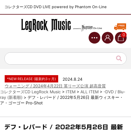
コレクターズCD DVD LIVE powered by Phantom On-Line
0
*NEW RELEASE (最新約3ヶ月)
2024.6.9
ジャーニー / 1979年5月8+9日 コロラド州 2公演 SBD 完全収録！
*NEW RELEASE (最新約3ヶ月)
2024.11.9
NGHFB / 2024年7月28日 フジロック’24公演 超高音質AI-SBD！
*NEW RELEASE (最新約3ヶ月)
2024.8.24
ウォーニング / 2024年4月22日 英リーズ公演 超高音質
IEM+Aud！
コレクターズCD LegRock Music
>
ITEM
>
ALL ITEM
>
-DVD / Blu-
ray (新着順)
>
デフ・レパード / 2022年5月26日 最新ウィスキー・
*NEW RELEASE (最新約3ヶ月)
2024.6.24
ア・ゴーゴー Pro-Shot
ビリー・ジョエル / 2024年3月24日 100Aniv. 米M.S.G公演 完全
収録！
*NEW RELEASE (最新約3ヶ月)
2024.6.24
リアム・ギャラガー / 2024年6月3日 カーディフ公演 IEM/AUD 完
デフ・レパード / 2022年5月26日 最新