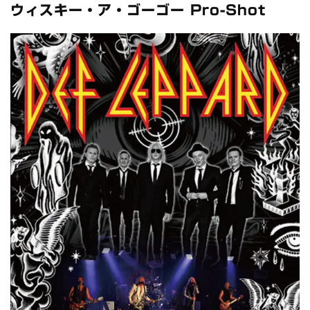
全収録！
ウィスキー・ア・ゴーゴー Pro-Shot
*NEW RELEASE (最新約3ヶ月)
2024.6.24
スコーピオンズ / 2024年6月15日 リスボン公演 FHD 完全収録！
*NEW RELEASE (最新約3ヶ月)
2024.6.20
マネスキン / 2024年6月9日 ドイツ ROCK AM RING 公演 FHD 完
全収録！
*NEW RELEASE (最新約3ヶ月)
2024.6.9
リアム・ギャラガー / 2024年6月1日 英国シェフィールド公演 完
全収録！
*NEW RELEASE (最新約3ヶ月)
2024.6.9
メガデス / 2023年8月4日 ドイツ W.O.A. 公演 FHD 完全収録！
*NEW RELEASE (最新約3ヶ月)
2024.6.9
ユーライア・ヒープ / 2023年8月3日 ドイツ W.O.A. 公演 FHD 完
全収録！
*NEW RELEASE (最新約3ヶ月)
2024.6.9
ジャーニー / 1979年5月8+9日 コロラド州 2公演 SBD 完全収録！
*NEW RELEASE (最新約3ヶ月)
2024.11.9
NGHFB / 2024年7月28日 フジロック’24公演 超高音質AI-SBD！
*NEW RELEASE (最新約3ヶ月)
2024.8.24