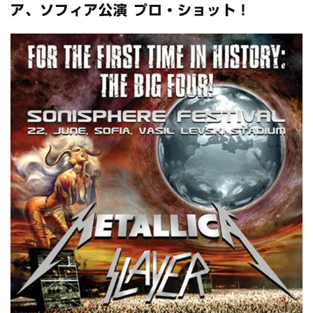
全収録！
ア、ソフィア公演 プロ・ショット！
*NEW RELEASE (最新約3ヶ月)
2024.6.24
スコーピオンズ / 2024年6月15日 リスボン公演 FHD 完全収録！
*NEW RELEASE (最新約3ヶ月)
2024.6.20
マネスキン / 2024年6月9日 ドイツ ROCK AM RING 公演 FHD 完
全収録！
*NEW RELEASE (最新約3ヶ月)
2024.6.9
リアム・ギャラガー / 2024年6月1日 英国シェフィールド公演 完
全収録！
*NEW RELEASE (最新約3ヶ月)
2024.6.9
メガデス / 2023年8月4日 ドイツ W.O.A. 公演 FHD 完全収録！
*NEW RELEASE (最新約3ヶ月)
2024.6.9
ユーライア・ヒープ / 2023年8月3日 ドイツ W.O.A. 公演 FHD 完
全収録！
*NEW RELEASE (最新約3ヶ月)
2024.6.9
ジャーニー / 1979年5月8+9日 コロラド州 2公演 SBD 完全収録！
*NEW RELEASE (最新約3ヶ月)
2024.11.9
NGHFB / 2024年7月28日 フジロック’24公演 超高音質AI-SBD！
*NEW RELEASE (最新約3ヶ月)
2024.8.24