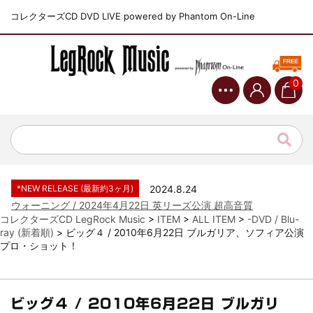
コレクターズCD DVD LIVE powered by Phantom On-Line
0
*NEW RELEASE (最新約3ヶ月)
2024.6.9
ジャーニー / 1979年5月8+9日 コロラド州 2公演 SBD 完全収録！
*NEW RELEASE (最新約3ヶ月)
2024.11.9
NGHFB / 2024年7月28日 フジロック’24公演 超高音質AI-SBD！
*NEW RELEASE (最新約3ヶ月)
2024.8.24
ウォーニング / 2024年4月22日 英リーズ公演 超高音質
IEM+Aud！
コレクターズCD LegRock Music
>
ITEM
>
ALL ITEM
>
-DVD / Blu-
ray (新着順)
>
ビッグ４ / 2010年6月22日 ブルガリア、ソフィア公演
*NEW RELEASE (最新約3ヶ月)
2024.6.24
プロ・ショット！
ビリー・ジョエル / 2024年3月24日 100Aniv. 米M.S.G公演 完全
収録！
*NEW RELEASE (最新約3ヶ月)
2024.6.24
リアム・ギャラガー / 2024年6月3日 カーディフ公演 IEM/AUD 完
ビッグ４ / 2010年6月22日 ブルガリ