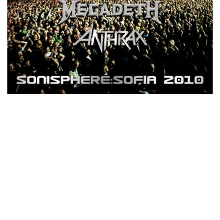
ウォーニング / 2024年4月22日 英リーズ公演 超高音質
IEM+Aud！
*NEW RELEASE (最新約3ヶ月)
2024.6.24
ビリー・ジョエル / 2024年3月24日 100Aniv. 米M.S.G公演 完全
収録！
*NEW RELEASE (最新約3ヶ月)
2024.6.24
リアム・ギャラガー / 2024年6月3日 カーディフ公演 IEM/AUD 完
全収録！
*NEW RELEASE (最新約3ヶ月)
2024.6.24
スコーピオンズ / 2024年6月15日 リスボン公演 FHD 完全収録！
*NEW RELEASE (最新約3ヶ月)
2024.6.20
マネスキン / 2024年6月9日 ドイツ ROCK AM RING 公演 FHD 完
全収録！
*NEW RELEASE (最新約3ヶ月)
2024.6.9
リアム・ギャラガー / 2024年6月1日 英国シェフィールド公演 完
全収録！
*NEW RELEASE (最新約3ヶ月)
2024.6.9
メガデス / 2023年8月4日 ドイツ W.O.A. 公演 FHD 完全収録！
*NEW RELEASE (最新約3ヶ月)
2024.6.9
ユーライア・ヒープ / 2023年8月3日 ドイツ W.O.A. 公演 FHD 完