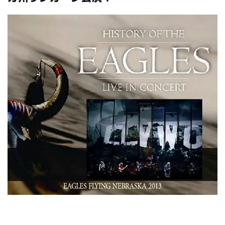
全収録！
*NEW RELEASE (最新約3ヶ月)
2024.6.24
スコーピオンズ / 2024年6月15日 リスボン公演 FHD 完全収録！
*NEW RELEASE (最新約3ヶ月)
2024.6.20
マネスキン / 2024年6月9日 ドイツ ROCK AM RING 公演 FHD 完
全収録！
*NEW RELEASE (最新約3ヶ月)
2024.6.9
リアム・ギャラガー / 2024年6月1日 英国シェフィールド公演 完
全収録！
*NEW RELEASE (最新約3ヶ月)
2024.6.9
メガデス / 2023年8月4日 ドイツ W.O.A. 公演 FHD 完全収録！
*NEW RELEASE (最新約3ヶ月)
2024.6.9
ユーライア・ヒープ / 2023年8月3日 ドイツ W.O.A. 公演 FHD 完
全収録！
*NEW RELEASE (最新約3ヶ月)
2024.6.9
ジャーニー / 1979年5月8+9日 コロラド州 2公演 SBD 完全収録！
*NEW RELEASE (最新約3ヶ月)
2024.11.9
NGHFB / 2024年7月28日 フジロック’24公演 超高音質AI-SBD！
*NEW RELEASE (最新約3ヶ月)
2024.8.24