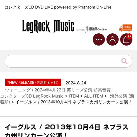
コレクターズCD DVD LIVE powered by Phantom On-Line
0
*NEW RELEASE (最新約3ヶ月)
2024.6.9
ジャーニー / 1979年5月8+9日 コロラド州 2公演 SBD 完全収録！
*NEW RELEASE (最新約3ヶ月)
2024.11.9
NGHFB / 2024年7月28日 フジロック’24公演 超高音質AI-SBD！
*NEW RELEASE (最新約3ヶ月)
2024.8.24
ウォーニング / 2024年4月22日 英リーズ公演 超高音質
IEM+Aud！
コレクターズCD LegRock Music
>
ITEM
>
ALL ITEM
>
-海外公演 (新
着順)
>
イーグルス / 2013年10月4日 ネブラスカ州リンカーン公演！
*NEW RELEASE (最新約3ヶ月)
2024.6.24
ビリー・ジョエル / 2024年3月24日 100Aniv. 米M.S.G公演 完全
収録！
*NEW RELEASE (最新約3ヶ月)
2024.6.24
イーグルス / 2013年10月4日 ネブラス
リアム・ギャラガー / 2024年6月3日 カーディフ公演 IEM/AUD 完
カ州リンカーン公演！