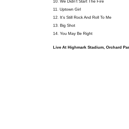
10. We Didn’t Start The Fire
11. Uptown Girl
12. It’s Still Rock And Roll To Me
13. Big Shot
14. You May Be Right
Live At Highmark Stadium, Orchard Pa