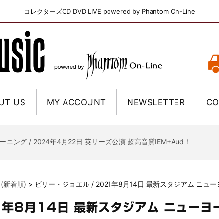
コレクターズCD DVD LIVE powered by Phantom On-Line
UT US
MY ACCOUNT
NEWSLETTER
CO
ニー / 1979年5月8+9日 コロラド州 2公演 SBD 完全収録！
FB / 2024年7月28日 フジロック’24公演 超高音質AI-SBD！
ーニング / 2024年4月22日 英リーズ公演 超高音質IEM+Aud！
ー・ジョエル / 2024年3月24日 100Aniv. 米M.S.G公演 完全収録！
/ 2024年6月3日 カーディフ公演 IEM/AUD 完全収録！
 (新着順)
>
ビリー・ジョエル / 2021年8月14日 最新スタジアム ニュ
ーピオンズ / 2024年6月15日 リスボン公演 FHD 完全収録！
スキン / 2024年6月9日 ドイツ ROCK AM RING 公演 FHD 完全収録！
21年8月14日 最新スタジアム ニュー
・ギャラガー / 2024年6月1日 英国シェフィールド公演 完全収録！