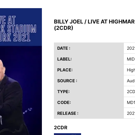
ス / 2023年8月4日 ドイツ W.O.A. 公演 FHD 完全収録！
イア・ヒープ / 2023年8月3日 ドイツ W.O.A. 公演 FHD 完全収録！
BILLY JOEL / LIVE AT HIGHM
ニー / 1979年5月8+9日 コロラド州 2公演 SBD 完全収録！
(2CDR)
FB / 2024年7月28日 フジロック’24公演 超高音質AI-SBD！
ーニング / 2024年4月22日 英リーズ公演 超高音質IEM+Aud！
ー・ジョエル / 2024年3月24日 100Aniv. 米M.S.G公演 完全収録！
DATE :
202
LABEL:
MID
/ 2024年6月3日 カーディフ公演 IEM/AUD 完全収録！
ーピオンズ / 2024年6月15日 リスボン公演 FHD 完全収録！
PLACE:
Hig
スキン / 2024年6月9日 ドイツ ROCK AM RING 公演 FHD 完全収録！
SOURCE :
Aud
・ギャラガー / 2024年6月1日 英国シェフィールド公演 完全収録！
TYPE:
2C
ス / 2023年8月4日 ドイツ W.O.A. 公演 FHD 完全収録！
イア・ヒープ / 2023年8月3日 ドイツ W.O.A. 公演 FHD 完全収録！
CODE:
MD1
ニー / 1979年5月8+9日 コロラド州 2公演 SBD 完全収録！
RELEASE :
202
2CDR