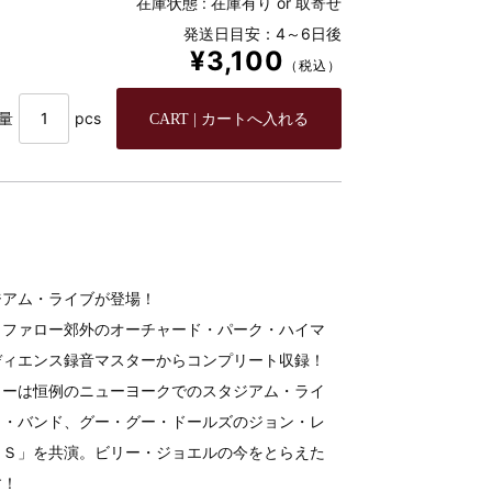
在庫状態 :
在庫有り or 取寄せ
発送日目安：4～6日後
¥3,100
（税込）
量
pcs
ジアム・ライブが登場！
ッファロー郊外のオーチャード・パーク・ハイマ
ディエンス録音マスターからコンプリート収録！
リーは恒例のニューヨークでのスタジアム・ライ
ク・バンド、グー・グー・ドールズのジョン・レ
ＩＳ」を共演。ビリー・ジョエルの今をとらえた
す！