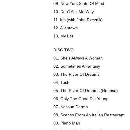
09. New York State Of Mind
10. Don’t Ask Me Why
11. Iris (with John Rzeznik)
12. Allentown
13. My Life
DISC TWO
01. She’s Always A Woman
02. Sometimes A Fantasy
03. The River Of Dreams
04. Tush
05. The River Of Dreams (Reprise)
06. Only The Good Die Young
07. Nessun Dorma
08. Scenes From An Italian Restaurant
09. Piano Man