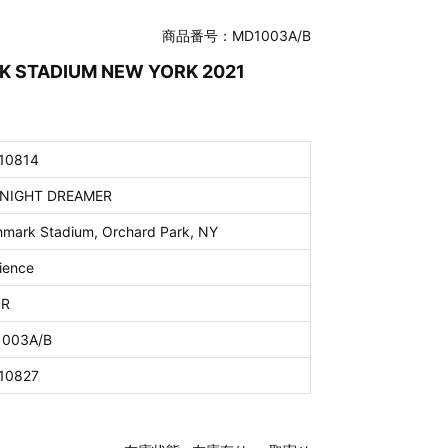
商品番号：MD1003A/B
ARK STADIUM NEW YORK 2021
10814
NIGHT DREAMER
hmark Stadium, Orchard Park, NY
ience
DR
003A/B
10827